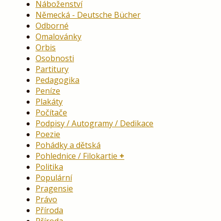
Náboženství
Německá - Deutsche Bücher
Odborné
Omalovánky
Orbis
Osobnosti
Partitury
Pedagogika
Peníze
Plakáty
Počítače
Podpisy / Autogramy / Dedikace
Poezie
Pohádky a dětská
Pohlednice / Filokartie
Politika
Populární
Pragensie
Právo
Příroda