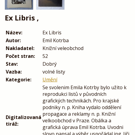
Ex Libris ,
Název:
Ex Libris
Autor:
Emil Kotrba
Nakladatel:
Knižní veleobchod
Počet stran:
52
Stav:
Dobrý
Vazba:
volné listy
Kategorie:
Umění
Se svolenim Emila Kotrby bylo užito k
reprodukci listů v původních
grafických technikách. Pro krajské
podniky n. p. Kniha vydalo oddělení
propagace a reklamy n. p. Knižní
Digitalizovaná
velkoobchod v Praze. Obálka a
tiráž:
grafická úprava Emil Kotrba. Uvodni
slovo napsal a výběr uspořádal ing. Jiři