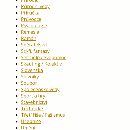
Příroda,
Přírodní vědy
Příručka
Průvodce
Psychologie
Řemesla
Román
Sběratelství
Sci-fi, fantasy
Self help / Svépomoc
Skauting / Kolektiv
Slovenská
Slovníky
Soubor
Společenské vědy
Sport a hry
Stavebnictví
Technické
Třetí říše / Fašismus
Učebnice
Umění