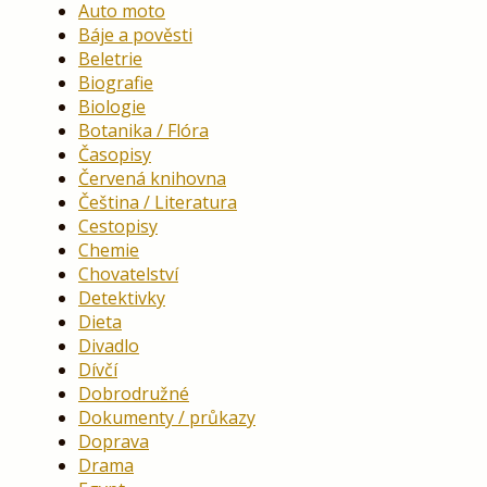
Auto moto
Báje a pověsti
Beletrie
Biografie
Biologie
Botanika / Flóra
Časopisy
Červená knihovna
Čeština / Literatura
Cestopisy
Chemie
Chovatelství
Detektivky
Dieta
Divadlo
Dívčí
Dobrodružné
Dokumenty / průkazy
Doprava
Drama