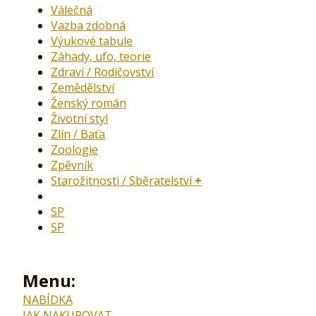
Válečná
Vazba zdobná
Výukové tabule
Záhady, ufo, teorie
Zdraví / Rodičovství
Zemědělství
Ženský román
Životní styl
Zlín / Baťa
Zoologie
Zpěvník
Starožitnosti / Sběratelství
SP
SP
Menu:
NABÍDKA
JAK NAKUPOVAT