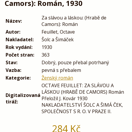
Camors): Román, 1930
Za slávou a láskou: (Hrabě de
Název:
Camors): Román
Autor:
Feuillet, Octave
Nakladatel:
Šolc a Šimáček
Rok vydání:
1930
Počet stran:
363
Stav:
Dobrý, pouze přebal potrhaný
Vazba:
pevná s přebalem
Kategorie:
Ženský román
OCTAVE FEUILLET: ZA SLÁVOU A
LÁSKOU (HRABĚ DE CAMORS) Román
Digitalizovaná
Přeložil J. Kovár 1930
tiráž:
NAKLADATELSTVÍ ŠOLC A ŠIMÁ ČEK,
SPOLEČNOST S R. O. V PRAZE II.
284
Kč