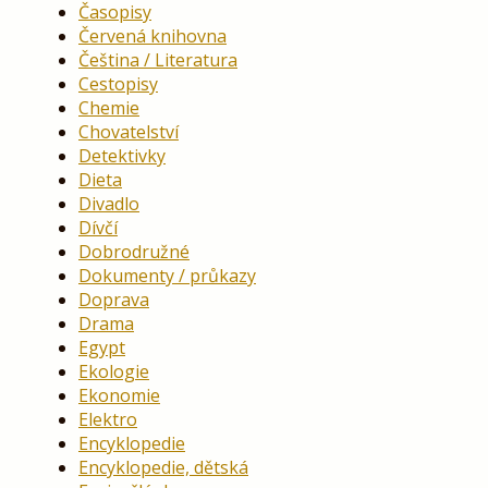
Časopisy
Červená knihovna
Čeština / Literatura
Cestopisy
Chemie
Chovatelství
Detektivky
Dieta
Divadlo
Dívčí
Dobrodružné
Dokumenty / průkazy
Doprava
Drama
Egypt
Ekologie
Ekonomie
Elektro
Encyklopedie
Encyklopedie, dětská