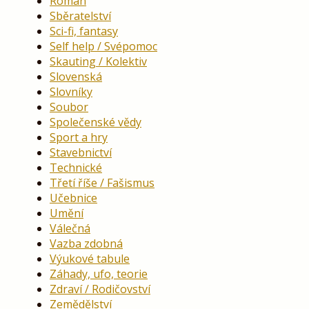
Román
Sběratelství
Sci-fi, fantasy
Self help / Svépomoc
Skauting / Kolektiv
Slovenská
Slovníky
Soubor
Společenské vědy
Sport a hry
Stavebnictví
Technické
Třetí říše / Fašismus
Učebnice
Umění
Válečná
Vazba zdobná
Výukové tabule
Záhady, ufo, teorie
Zdraví / Rodičovství
Zemědělství