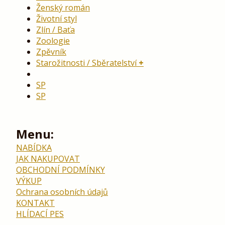
Ženský román
Životní styl
Zlín / Baťa
Zoologie
Zpěvník
Starožitnosti / Sběratelství
SP
SP
Menu:
NABÍDKA
JAK NAKUPOVAT
OBCHODNÍ PODMÍNKY
VÝKUP
Ochrana osobních údajů
KONTAKT
HLÍDACÍ PES