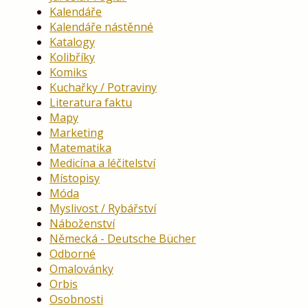
Kalendáře
Kalendáře nástěnné
Katalogy
Kolibříky
Komiks
Kuchařky / Potraviny
Literatura faktu
Mapy
Marketing
Matematika
Medicína a léčitelství
Místopisy
Móda
Myslivost / Rybářství
Náboženství
Německá - Deutsche Bücher
Odborné
Omalovánky
Orbis
Osobnosti