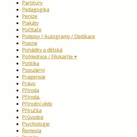
Partitury
Pedagogika
Peníze
Plakáty
Počítače
Podpisy / Autogramy / Dedikace
Poezie
Pohádky a dětská
Pohlednice / Filokartie
Politika
Populární
Pragensie
Právo
Příroda
Příroda,
Přírodní vědy
Příručka
Průvodce
Psychologie
Řemesla