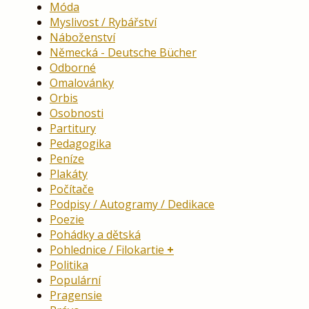
Móda
Myslivost / Rybářství
Náboženství
Německá - Deutsche Bücher
Odborné
Omalovánky
Orbis
Osobnosti
Partitury
Pedagogika
Peníze
Plakáty
Počítače
Podpisy / Autogramy / Dedikace
Poezie
Pohádky a dětská
Pohlednice / Filokartie
Politika
Populární
Pragensie