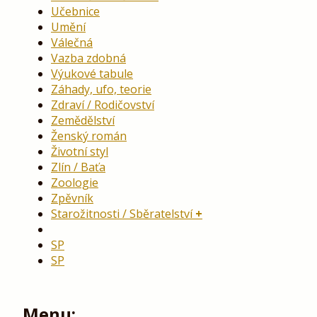
Učebnice
Umění
Válečná
Vazba zdobná
Výukové tabule
Záhady, ufo, teorie
Zdraví / Rodičovství
Zemědělství
Ženský román
Životní styl
Zlín / Baťa
Zoologie
Zpěvník
Starožitnosti / Sběratelství
SP
SP
Menu: