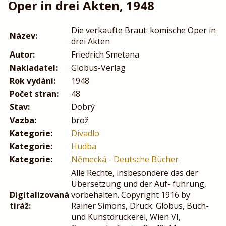
Oper in drei Akten, 1948
Die verkaufte Braut: komische Oper in
Název:
drei Akten
Autor:
Friedrich Smetana
Nakladatel:
Globus-Verlag
Rok vydání:
1948
Počet stran:
48
Stav:
Dobrý
Vazba:
brož
Kategorie:
Divadlo
Kategorie:
Hudba
Kategorie:
Německá - Deutsche Bücher
Alle Rechte, insbesondere das der
Ubersetzung und der Auf- führung,
Digitalizovaná
vorbehalten. Copyright 1916 by
tiráž:
Rainer Simons, Druck: Globus, Buch-
und Kunstdruckerei, Wien VI,