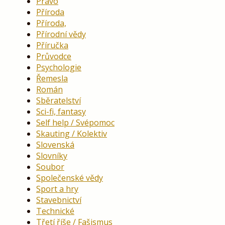
Právo
Příroda
Příroda,
Přírodní vědy
Příručka
Průvodce
Psychologie
Řemesla
Román
Sběratelství
Sci-fi, fantasy
Self help / Svépomoc
Skauting / Kolektiv
Slovenská
Slovníky
Soubor
Společenské vědy
Sport a hry
Stavebnictví
Technické
Třetí říše / Fašismus