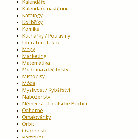
Kalendáře
Kalendáře nástěnné
Katalogy
Kolibříky
Komiks
Kuchařky / Potraviny
Literatura faktu
Mapy
Marketing
Matematika
Medicína a léčitelství
Místopisy
Móda
Myslivost / Rybářství
Náboženství
Německá - Deutsche Bücher
Odborné
Omalovánky
Orbis
Osobnosti
Partitury