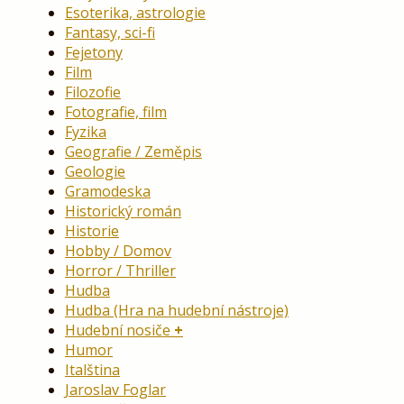
Esoterika, astrologie
Fantasy, sci-fi
Fejetony
Film
Filozofie
Fotografie, film
Fyzika
Geografie / Zeměpis
Geologie
Gramodeska
Historický román
Historie
Hobby / Domov
Horror / Thriller
Hudba
Hudba (Hra na hudební nástroje)
Hudební nosiče
Humor
Italština
Jaroslav Foglar