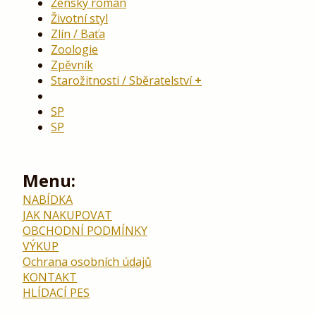
Ženský román
Životní styl
Zlín / Baťa
Zoologie
Zpěvník
Starožitnosti / Sběratelství
SP
SP
Menu:
NABÍDKA
JAK NAKUPOVAT
OBCHODNÍ PODMÍNKY
VÝKUP
Ochrana osobních údajů
KONTAKT
HLÍDACÍ PES