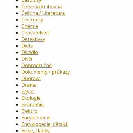
Červená knihovna
Čeština / Literatura
Cestopisy
Chemie
Chovatelství
Detektivky
Dieta
Divadlo
Dívčí
Dobrodružné
Dokumenty / průkazy
Doprava
Drama
Egypt
Ekologie
Ekonomie
Elektro
Encyklopedie
Encyklopedie, dětská
Eseje, články