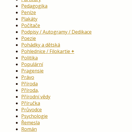
Pedagogika
Peníze
Plakáty
Počítače
Podpisy / Autogramy / Dedikace
Poezie
Pohádky a dětská
Pohlednice / Filokartie
Politika
Populární
Pragensie
Právo
Příroda
Příroda,
Přírodní vědy
Příručka
Průvodce
Psychologie
Řemesla
Román