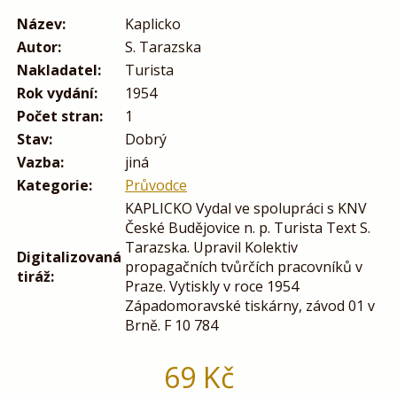
Název:
Kaplicko
Autor:
S. Tarazska
Nakladatel:
Turista
Rok vydání:
1954
Počet stran:
1
Stav:
Dobrý
Vazba:
jiná
Kategorie:
Průvodce
KAPLICKO Vydal ve spolupráci s KNV
České Budějovice n. p. Turista Text S.
Tarazska. Upravil Kolektiv
Digitalizovaná
propagačních tvůrčích pracovníků v
tiráž:
Praze. Vytiskly v roce 1954
Západomoravské tiskárny, závod 01 v
Brně. F 10 784
69
Kč