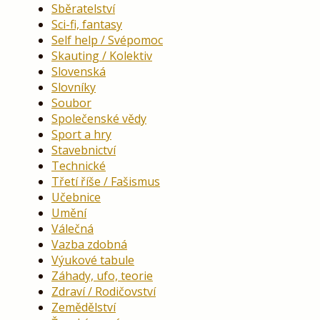
Sběratelství
Sci-fi, fantasy
Self help / Svépomoc
Skauting / Kolektiv
Slovenská
Slovníky
Soubor
Společenské vědy
Sport a hry
Stavebnictví
Technické
Třetí říše / Fašismus
Učebnice
Umění
Válečná
Vazba zdobná
Výukové tabule
Záhady, ufo, teorie
Zdraví / Rodičovství
Zemědělství