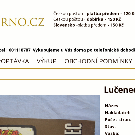
Českou poštou -
platba předem - 120 K
Českou poštou -
dobírka - 150 Kč
Slovensko
-platba předem -
150 Kč
 tel : 601118787. Vykupujeme u Vás doma po telefonické dohod
POPTÁVKA
VÝKUP
OBCHODNÍ PODMÍNKY
Lučene
Název:
Nakladatel:
Počet stran:
Stav:
Vazba: