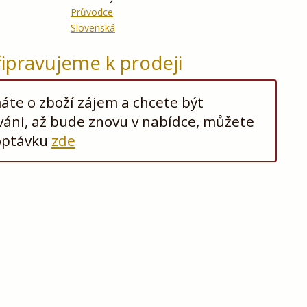
Průvodce
Slovenská
řipravujeme k prodeji
te o zboží zájem a chcete být
áni, až bude znovu v nabídce, můžete
optávku
zde