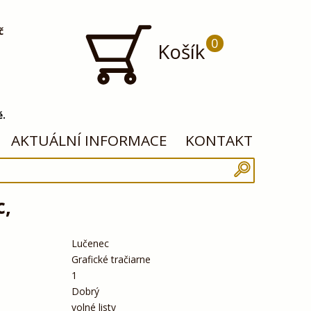
č
0
Košík
ě.
AKTUÁLNÍ INFORMACE
KONTAKT
c,
Lučenec
Grafické tračiarne
1
Dobrý
volné listy