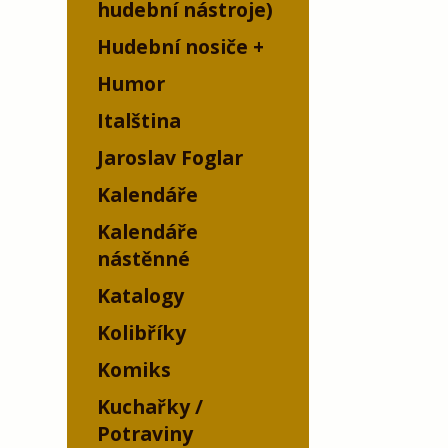
hudební nástroje)
Hudební nosiče
Humor
Italština
Jaroslav Foglar
Kalendáře
Kalendáře
nástěnné
Katalogy
Kolibříky
Komiks
Kuchařky /
Potraviny