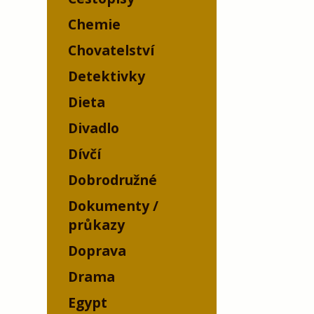
Chemie
Chovatelství
Detektivky
Dieta
Divadlo
Dívčí
Dobrodružné
Dokumenty /
průkazy
Doprava
Drama
Egypt