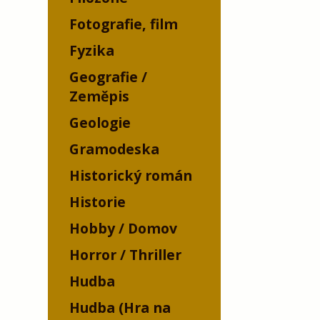
Fotografie, film
Fyzika
Geografie /
Zeměpis
Geologie
Gramodeska
Historický román
Historie
Hobby / Domov
Horror / Thriller
Hudba
Hudba (Hra na