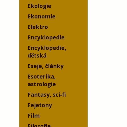
Ekologie
Ekonomie
Elektro
Encyklopedie
Encyklopedie,
dětská
Eseje, články
Esoterika,
astrologie
Fantasy, sci-fi
Fejetony
Film
Filozofie