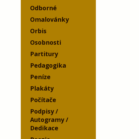
Odborné
Omalovánky
Orbis
Osobnosti
Partitury
Pedagogika
Peníze
Plakáty
Počítače
Podpisy /
Autogramy /
Dedikace