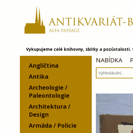
Vykupujeme celé knihovny, sbírky a pozůstalosti.
NABÍDKA
Angličtina
Antika
Archeologie /
Paleontologie
Architektura /
Design
Armáda / Policie