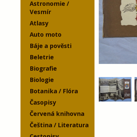
Astronomie /
Vesmír
Atlasy
Auto moto
Báje a pověsti
Beletrie
Biografie
Biologie
Botanika / Flóra
Časopisy
Červená knihovna
Čeština / Literatura
Cestopisy