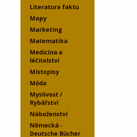
Literatura faktu
Mapy
Marketing
Matematika
Medicína a
léčitelství
Místopisy
Móda
Myslivost /
Rybářství
Náboženství
Německá -
Deutsche Bücher