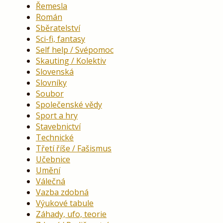
Řemesla
Román
Sběratelství
Sci-fi, fantasy
Self help / Svépomoc
Skauting / Kolektiv
Slovenská
Slovníky
Soubor
Společenské vědy
Sport a hry
Stavebnictví
Technické
Třetí říše / Fašismus
Učebnice
Umění
Válečná
Vazba zdobná
Výukové tabule
Záhady, ufo, teorie