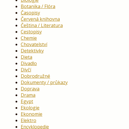
Botanika / Flóra
Časopisy
Červená knihovna
Čeština / Literatura
Cestopisy
Chemie
Chovatelství
Detektivky
Dieta
Divadlo
Dívčí
Dobrodružné
Dokumenty / průkazy
Doprava
Drama
Egypt
Ekologie
Ekonomie
Elektro
Encyklopedie