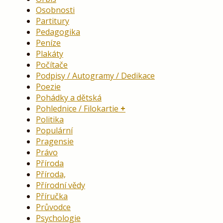
Osobnosti
Partitury
Pedagogika
Peníze
Plakáty
Počítače
Podpisy / Autogramy / Dedikace
Poezie
Pohádky a dětská
Pohlednice / Filokartie
Politika
Populární
Pragensie
Právo
Příroda
Příroda,
Přírodní vědy
Příručka
Průvodce
Psychologie