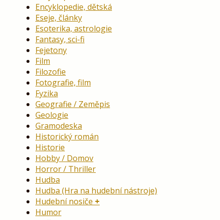
Encyklopedie, dětská
Eseje, články
Esoterika, astrologie
Fantasy, sci-fi
Fejetony
Film
Filozofie
Fotografie, film
Fyzika
Geografie / Zeměpis
Geologie
Gramodeska
Historický román
Historie
Hobby / Domov
Horror / Thriller
Hudba
Hudba (Hra na hudební nástroje)
Hudební nosiče
Humor