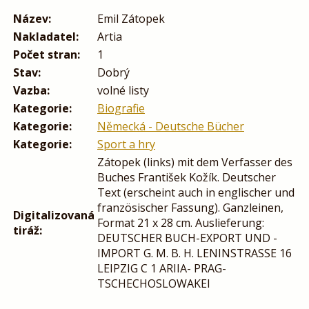
Název:
Emil Zátopek
Nakladatel:
Artia
Počet stran:
1
Stav:
Dobrý
Vazba:
volné listy
Kategorie:
Biografie
Kategorie:
Německá - Deutsche Bücher
Kategorie:
Sport a hry
Zátopek (links) mit dem Verfasser des
Buches František Kožík. Deutscher
Text (erscheint auch in englischer und
französischer Fassung). Ganzleinen,
Digitalizovaná
Format 21 x 28 cm. Auslieferung:
tiráž:
DEUTSCHER BUCH-EXPORT UND -
IMPORT G. M. B. H. LENINSTRASSE 16
LEIPZIG C 1 ARIIA- PRAG-
TSCHECHOSLOWAKEI