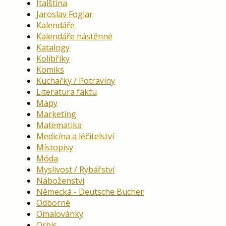
Italština
Jaroslav Foglar
Kalendáře
Kalendáře nástěnné
Katalogy
Kolibříky
Komiks
Kuchařky / Potraviny
Literatura faktu
Mapy
Marketing
Matematika
Medicína a léčitelství
Místopisy
Móda
Myslivost / Rybářství
Náboženství
Německá - Deutsche Bücher
Odborné
Omalovánky
Orbis