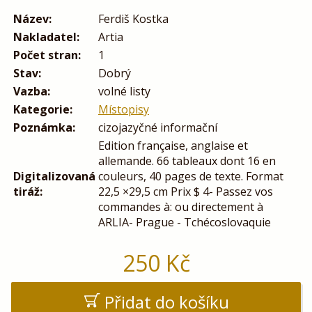
Název:
Ferdiš Kostka
Nakladatel:
Artia
Počet stran:
1
Stav:
Dobrý
Vazba:
volné listy
Kategorie:
Místopisy
Poznámka:
cizojazyčné informační
Edition française, anglaise et
allemande. 66 tableaux dont 16 en
Digitalizovaná
couleurs, 40 pages de texte. Format
tiráž:
22,5 ×29,5 cm Prix $ 4- Passez vos
commandes à: ou directement à
ARLIA- Prague - Tchécoslovaquie
250
Kč
Přidat do košíku