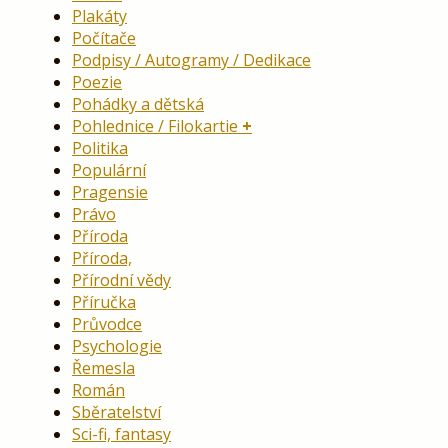
Plakáty
Počítače
Podpisy / Autogramy / Dedikace
Poezie
Pohádky a dětská
Pohlednice / Filokartie
Politika
Populární
Pragensie
Právo
Příroda
Příroda,
Přírodní vědy
Příručka
Průvodce
Psychologie
Řemesla
Román
Sběratelství
Sci-fi, fantasy