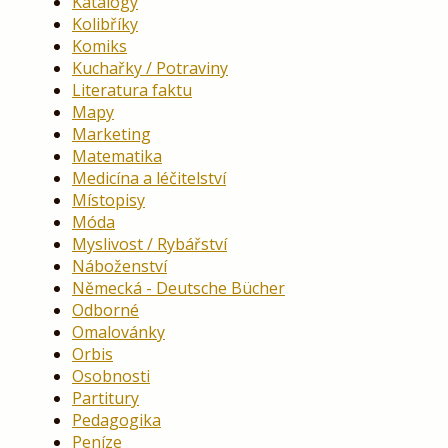
Katalogy
Kolibříky
Komiks
Kuchařky / Potraviny
Literatura faktu
Mapy
Marketing
Matematika
Medicína a léčitelství
Místopisy
Móda
Myslivost / Rybářství
Náboženství
Německá - Deutsche Bücher
Odborné
Omalovánky
Orbis
Osobnosti
Partitury
Pedagogika
Peníze