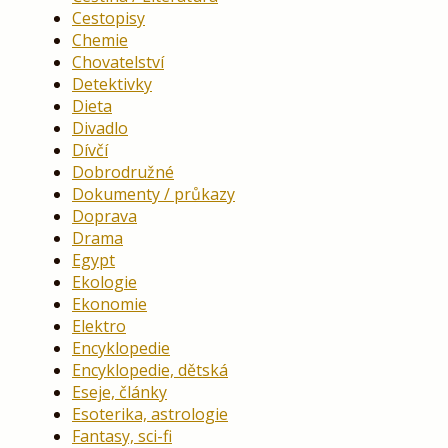
Cestopisy
Chemie
Chovatelství
Detektivky
Dieta
Divadlo
Dívčí
Dobrodružné
Dokumenty / průkazy
Doprava
Drama
Egypt
Ekologie
Ekonomie
Elektro
Encyklopedie
Encyklopedie, dětská
Eseje, články
Esoterika, astrologie
Fantasy, sci-fi