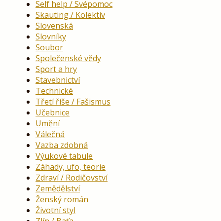
Self help / Svépomoc
Skauting / Kolektiv
Slovenská
Slovníky
Soubor
Společenské vědy
Sport a hry
Stavebnictví
Technické
Třetí říše / Fašismus
Učebnice
Umění
Válečná
Vazba zdobná
Výukové tabule
Záhady, ufo, teorie
Zdraví / Rodičovství
Zemědělství
Ženský román
Životní styl
Zlín / Baťa