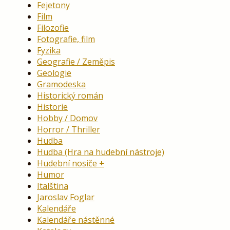
Fejetony
Film
Filozofie
Fotografie, film
Fyzika
Geografie / Zeměpis
Geologie
Gramodeska
Historický román
Historie
Hobby / Domov
Horror / Thriller
Hudba
Hudba (Hra na hudební nástroje)
Hudební nosiče
Humor
Italština
Jaroslav Foglar
Kalendáře
Kalendáře nástěnné