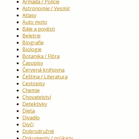
Armáda / Policie
Astronomie / Vesmír
Atlasy
Auto moto
Báje a pověsti
Beletrie
Biografie
Biologie
Botanika / Flóra
Časopisy
Červená knihovna
Čeština / Literatura
Cestopisy
Chemie
Chovatelství
Detektivky
Dieta
Divadlo
Dívčí
Dobrodružné
Dokumenty / průkazy