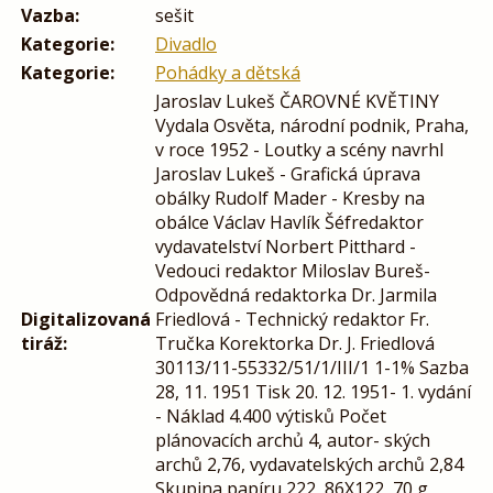
Vazba:
sešit
Kategorie:
Divadlo
Kategorie:
Pohádky a dětská
Jaroslav Lukeš ČAROVNÉ KVĚTINY
Vydala Osvěta, národní podnik, Praha,
v roce 1952 - Loutky a scény navrhl
Jaroslav Lukeš - Grafická úprava
obálky Rudolf Mader - Kresby na
obálce Václav Havlík Šéfredaktor
vydavatelství Norbert Pitthard -
Vedouci redaktor Miloslav Bureš-
Odpovědná redaktorka Dr. Jarmila
Digitalizovaná
Friedlová - Technický redaktor Fr.
tiráž:
Tručka Korektorka Dr. J. Friedlová
30113/11-55332/51/1/III/1 1-1% Sazba
28, 11. 1951 Tisk 20. 12. 1951- 1. vydání
- Náklad 4.400 výtisků Počet
plánovacích archủ 4, autor- ských
archů 2,76, vydavatelských archů 2,84
Skupina papíru 222, 86X122, 70 g