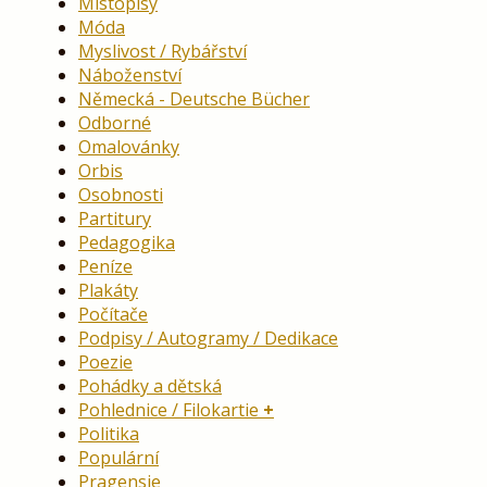
Místopisy
Móda
Myslivost / Rybářství
Náboženství
Německá - Deutsche Bücher
Odborné
Omalovánky
Orbis
Osobnosti
Partitury
Pedagogika
Peníze
Plakáty
Počítače
Podpisy / Autogramy / Dedikace
Poezie
Pohádky a dětská
Pohlednice / Filokartie
Politika
Populární
Pragensie