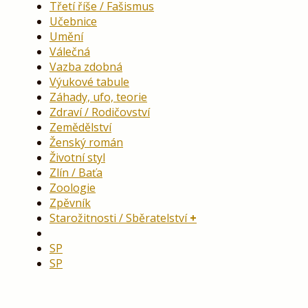
Třetí říše / Fašismus
Učebnice
Umění
Válečná
Vazba zdobná
Výukové tabule
Záhady, ufo, teorie
Zdraví / Rodičovství
Zemědělství
Ženský román
Životní styl
Zlín / Baťa
Zoologie
Zpěvník
Starožitnosti / Sběratelství
SP
SP