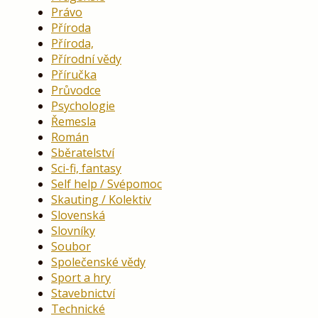
Právo
Příroda
Příroda,
Přírodní vědy
Příručka
Průvodce
Psychologie
Řemesla
Román
Sběratelství
Sci-fi, fantasy
Self help / Svépomoc
Skauting / Kolektiv
Slovenská
Slovníky
Soubor
Společenské vědy
Sport a hry
Stavebnictví
Technické