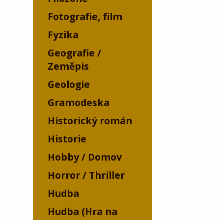
Fotografie, film
Fyzika
Geografie /
Zeměpis
Geologie
Gramodeska
Historický román
Historie
Hobby / Domov
Horror / Thriller
Hudba
Hudba (Hra na