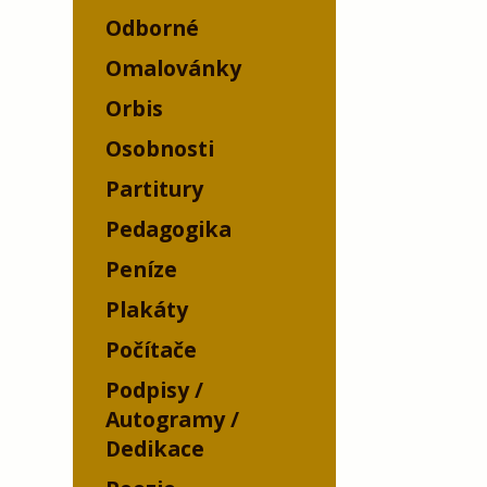
Odborné
Omalovánky
Orbis
Osobnosti
Partitury
Pedagogika
Peníze
Plakáty
Počítače
Podpisy /
Autogramy /
Dedikace