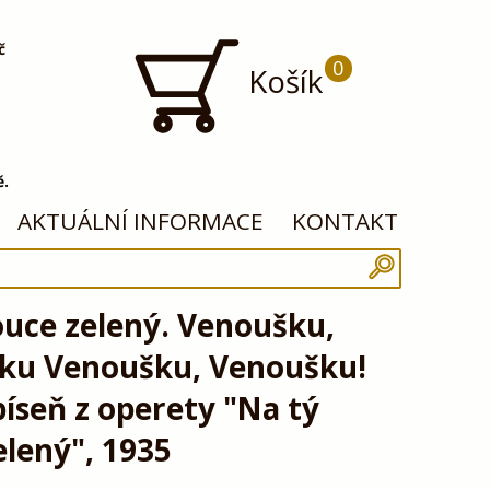
č
0
Košík
ě.
AKTUÁLNÍ INFORMACE
KONTAKT
ouce zelený. Venoušku,
ku Venoušku, Venoušku!
píseň z operety "Na tý
elený", 1935