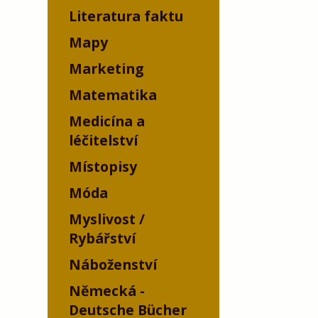
Literatura faktu
Mapy
Marketing
Matematika
Medicína a
léčitelství
Místopisy
Móda
Myslivost /
Rybářství
Náboženství
Německá -
Deutsche Bücher