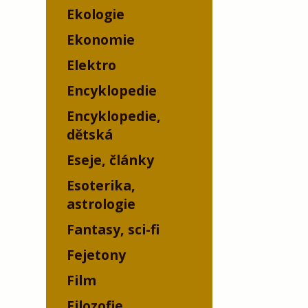
Ekologie
Ekonomie
Elektro
Encyklopedie
Encyklopedie,
dětská
Eseje, články
Esoterika,
astrologie
Fantasy, sci-fi
Fejetony
Film
Filozofie