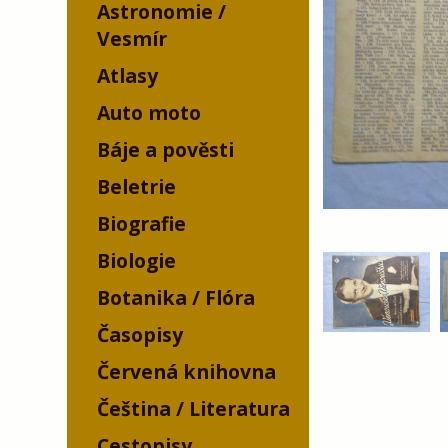
Astronomie /
Vesmír
Atlasy
Auto moto
Báje a pověsti
Beletrie
Biografie
Biologie
Botanika / Flóra
Časopisy
Červená knihovna
Čeština / Literatura
Cestopisy