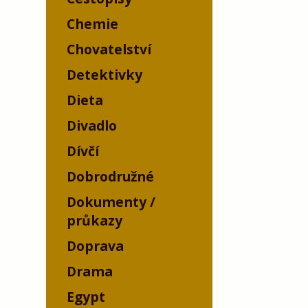
Chemie
Chovatelství
Detektivky
Dieta
Divadlo
Dívčí
Dobrodružné
Dokumenty /
průkazy
Doprava
Drama
Egypt