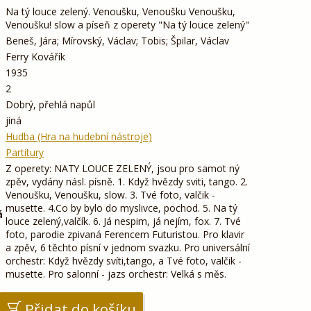
Na tý louce zelený. Venoušku, Venoušku Venoušku,
Venoušku! slow a píseň z operety "Na tý louce zelený"
Beneš, Jára; Mírovský, Václav; Tobis; Špilar, Václav
Ferry Kovářík
1935
2
Dobrý, přehlá napůl
jiná
Hudba (Hra na hudební nástroje)
Partitury
Z operety: NATY LOUCE ZELENÝ, jsou pro samot ný
zpěv, vydány násl. písně. 1. Když hvězdy sviti, tango. 2.
Venoušku, Venoušku, slow. 3. Tvé foto, valčik -
musette. 4.Co by bylo do myslivce, pochod. 5. Na tý
á
louce zelený,valčík. 6. Já nespim, já nejím, fox. 7. Tvé
foto, parodie zpivaná Ferencem Futuristou. Pro klavir
a zpěv, 6 těchto písní v jednom svazku. Pro universální
orchestr: Když hvězdy svíti,tango, a Tvé foto, valčik -
musette. Pro salonní - jazs orchestr: Velká s měs.
Přidat do košíku