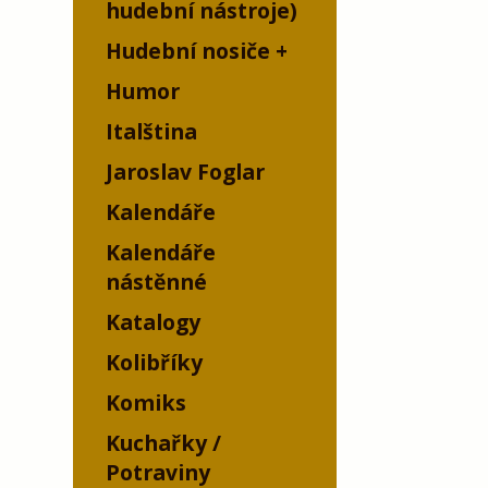
hudební nástroje)
Hudební nosiče
Humor
Italština
Jaroslav Foglar
Kalendáře
Kalendáře
nástěnné
Katalogy
Kolibříky
Komiks
Kuchařky /
Potraviny