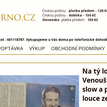
Českou poštou -
platba předem - 120 K
Českou poštou -
dobírka - 150 Kč
Slovensko
-platba předem -
150 Kč
 tel : 601118787. Vykupujeme u Vás doma po telefonické dohod
POPTÁVKA
VÝKUP
OBCHODNÍ PODMÍNKY
Na tý l
Venouš
slow a 
louce z