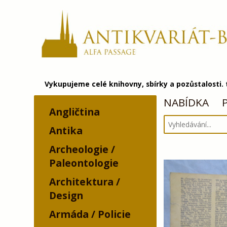
Vykupujeme celé knihovny, sbírky a pozůstalosti.
NABÍDKA
Angličtina
Antika
Archeologie /
Paleontologie
Architektura /
Design
Armáda / Policie