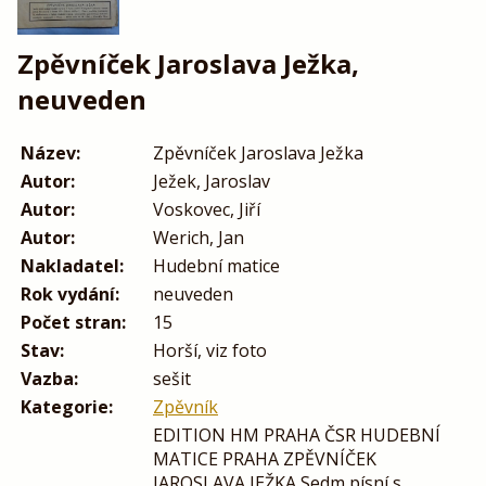
Zpěvníček Jaroslava Ježka,
neuveden
Název:
Zpěvníček Jaroslava Ježka
Autor:
Ježek, Jaroslav
Autor:
Voskovec, Jiří
Autor:
Werich, Jan
Nakladatel:
Hudební matice
Rok vydání:
neuveden
Počet stran:
15
Stav:
Horší, viz foto
Vazba:
sešit
Kategorie:
Zpěvník
EDITION HM PRAHA ČSR HUDEBNÍ
MATICE PRAHA ZPĚVNÍČEK
JAROSLAVA JEŽKA Sedm písní s