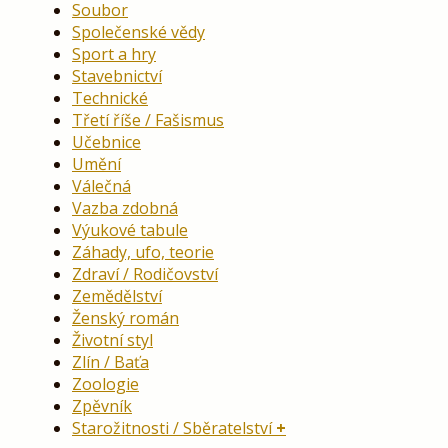
Soubor
Společenské vědy
Sport a hry
Stavebnictví
Technické
Třetí říše / Fašismus
Učebnice
Umění
Válečná
Vazba zdobná
Výukové tabule
Záhady, ufo, teorie
Zdraví / Rodičovství
Zemědělství
Ženský román
Životní styl
Zlín / Baťa
Zoologie
Zpěvník
Starožitnosti / Sběratelství