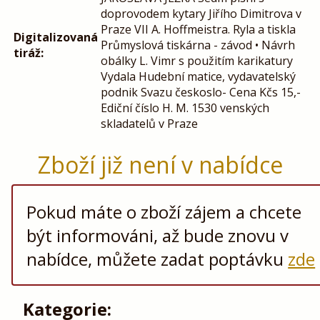
doprovodem kytary Jiřího Dimitrova v
Praze VII A. Hoffmeistra. Ryla a tiskla
Digitalizovaná
Průmyslová tiskárna - závod • Návrh
tiráž:
obálky L. Vimr s použitím karikatury
Vydala Hudební matice, vydavatelský
podnik Svazu českoslo- Cena Kčs 15,-
Ediční číslo H. M. 1530 venských
skladatelů v Praze
Zboží již není v nabídce
Pokud máte o zboží zájem a chcete
být informováni, až bude znovu v
nabídce, můžete zadat poptávku
zde
Kategorie: