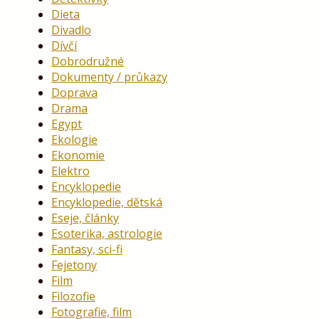
Dieta
Divadlo
Dívčí
Dobrodružné
Dokumenty / průkazy
Doprava
Drama
Egypt
Ekologie
Ekonomie
Elektro
Encyklopedie
Encyklopedie, dětská
Eseje, články
Esoterika, astrologie
Fantasy, sci-fi
Fejetony
Film
Filozofie
Fotografie, film