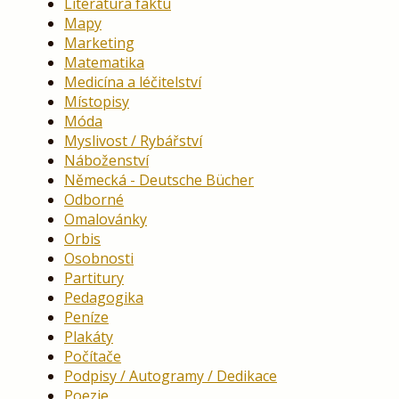
Literatura faktu
Mapy
Marketing
Matematika
Medicína a léčitelství
Místopisy
Móda
Myslivost / Rybářství
Náboženství
Německá - Deutsche Bücher
Odborné
Omalovánky
Orbis
Osobnosti
Partitury
Pedagogika
Peníze
Plakáty
Počítače
Podpisy / Autogramy / Dedikace
Poezie