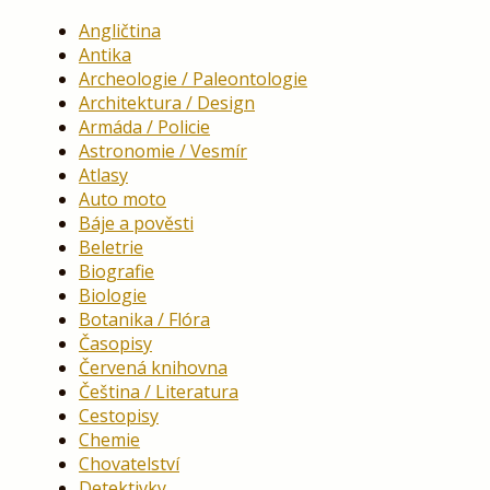
Angličtina
Antika
Archeologie / Paleontologie
Architektura / Design
Armáda / Policie
Astronomie / Vesmír
Atlasy
Auto moto
Báje a pověsti
Beletrie
Biografie
Biologie
Botanika / Flóra
Časopisy
Červená knihovna
Čeština / Literatura
Cestopisy
Chemie
Chovatelství
Detektivky