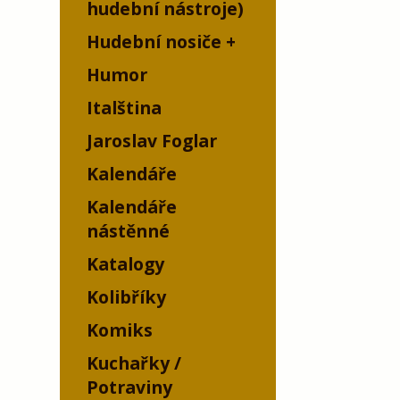
hudební nástroje)
Hudební nosiče
Humor
Italština
Jaroslav Foglar
Kalendáře
Kalendáře
nástěnné
Katalogy
Kolibříky
Komiks
Kuchařky /
Potraviny