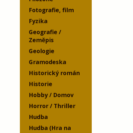
Fotografie, film
Fyzika
Geografie /
Zeměpis
Geologie
Gramodeska
Historický román
Historie
Hobby / Domov
Horror / Thriller
Hudba
Hudba (Hra na