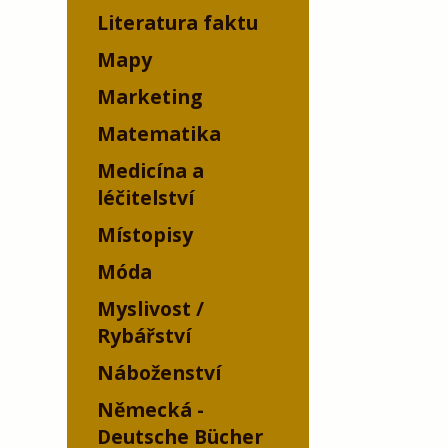
Literatura faktu
Mapy
Marketing
Matematika
Medicína a
léčitelství
Místopisy
Móda
Myslivost /
Rybářství
Náboženství
Německá -
Deutsche Bücher