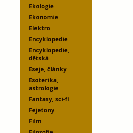
Ekologie
Ekonomie
Elektro
Encyklopedie
Encyklopedie,
dětská
Eseje, články
Esoterika,
astrologie
Fantasy, sci-fi
Fejetony
Film
Filozofie