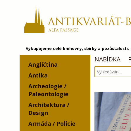
Vykupujeme celé knihovny, sbírky a pozůstalosti.
NABÍDKA
Angličtina
Antika
Archeologie /
Paleontologie
Architektura /
Design
Armáda / Policie