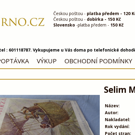
Českou poštou -
platba předem - 120 K
Českou poštou -
dobírka - 150 Kč
Slovensko
-platba předem -
150 Kč
 tel : 601118787. Vykupujeme u Vás doma po telefonické dohod
POPTÁVKA
VÝKUP
OBCHODNÍ PODMÍNKY
Selim M
Název:
Autor:
Nakladatel:
Rok vydání:
Počet stran: