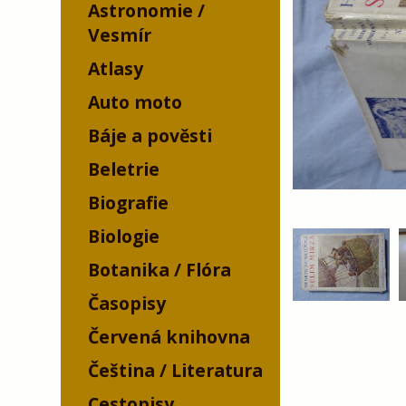
Astronomie /
Vesmír
Atlasy
Auto moto
Báje a pověsti
Beletrie
Biografie
Biologie
Botanika / Flóra
Časopisy
Červená knihovna
Čeština / Literatura
Cestopisy