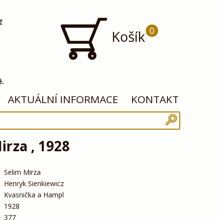
č
0
Košík
ě.
AKTUÁLNÍ INFORMACE
KONTAKT
irza , 1928
Selim Mirza
Henryk Sienkiewicz
Kvasnička a Hampl
1928
377