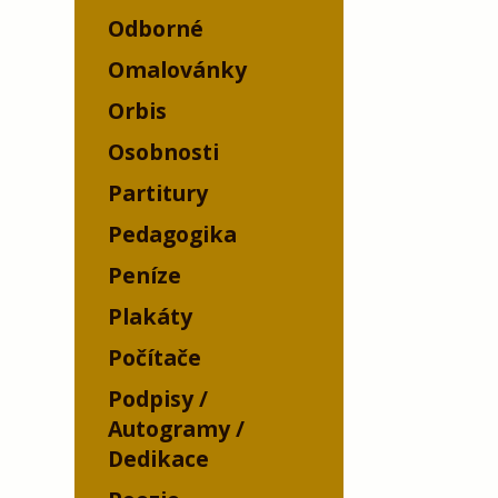
Odborné
Omalovánky
Orbis
Osobnosti
Partitury
Pedagogika
Peníze
Plakáty
Počítače
Podpisy /
Autogramy /
Dedikace