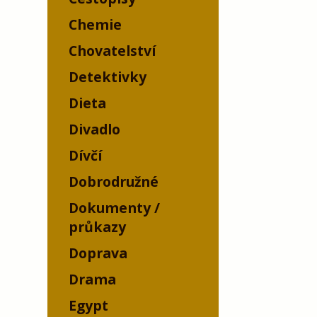
Chemie
Chovatelství
Detektivky
Dieta
Divadlo
Dívčí
Dobrodružné
Dokumenty /
průkazy
Doprava
Drama
Egypt