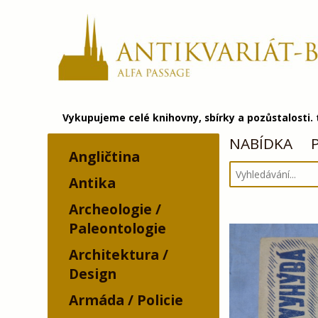
Vykupujeme celé knihovny, sbírky a pozůstalosti.
NABÍDKA
Angličtina
Antika
Archeologie /
Paleontologie
Architektura /
Design
Armáda / Policie