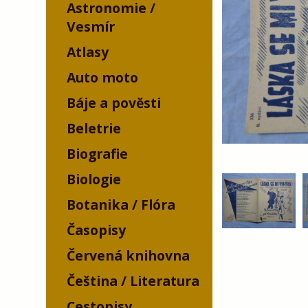
Astronomie /
Vesmír
Atlasy
Auto moto
Báje a pověsti
Beletrie
Biografie
Biologie
Botanika / Flóra
Časopisy
Červená knihovna
Čeština / Literatura
Cestopisy