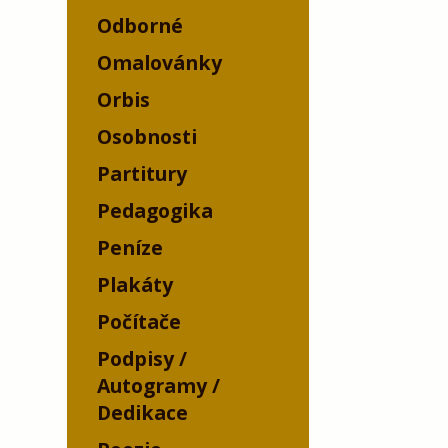
Odborné
Omalovánky
Orbis
Osobnosti
Partitury
Pedagogika
Peníze
Plakáty
Počítače
Podpisy /
Autogramy /
Dedikace