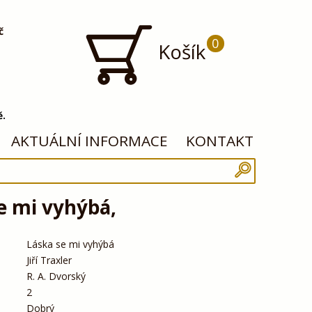
č
0
Košík
ě.
AKTUÁLNÍ INFORMACE
KONTAKT
e mi vyhýbá,
Láska se mi vyhýbá
Jiří Traxler
R. A. Dvorský
2
Dobrý