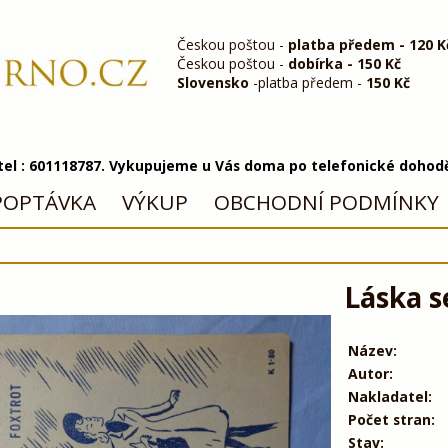
Českou poštou -
platba předem - 120 K
Českou poštou -
dobírka - 150 Kč
Slovensko
-platba předem -
150 Kč
 tel : 601118787. Vykupujeme u Vás doma po telefonické dohod
POPTÁVKA
VÝKUP
OBCHODNÍ PODMÍNKY
Láska s
Název:
Autor:
Nakladatel:
Počet stran:
Stav: