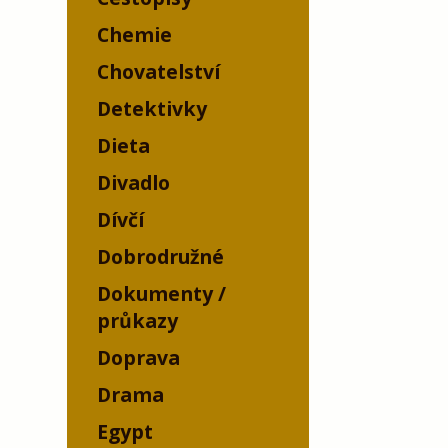
Chemie
Chovatelství
Detektivky
Dieta
Divadlo
Dívčí
Dobrodružné
Dokumenty /
průkazy
Doprava
Drama
Egypt