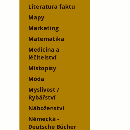
Literatura faktu
Mapy
Marketing
Matematika
Medicína a
léčitelství
Místopisy
Móda
Myslivost /
Rybářství
Náboženství
Německá -
Deutsche Bücher