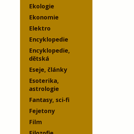
Ekologie
Ekonomie
Elektro
Encyklopedie
Encyklopedie,
dětská
Eseje, články
Esoterika,
astrologie
Fantasy, sci-fi
Fejetony
Film
Filozofie