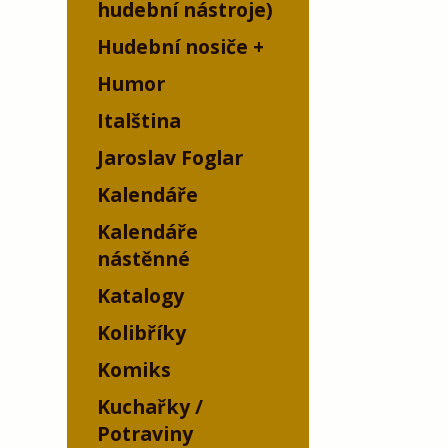
hudební nástroje)
Hudební nosiče
Humor
Italština
Jaroslav Foglar
Kalendáře
Kalendáře
nástěnné
Katalogy
Kolibříky
Komiks
Kuchařky /
Potraviny