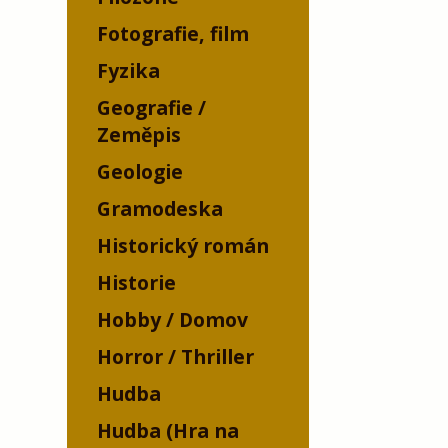
Fotografie, film
Fyzika
Geografie /
Zeměpis
Geologie
Gramodeska
Historický román
Historie
Hobby / Domov
Horror / Thriller
Hudba
Hudba (Hra na