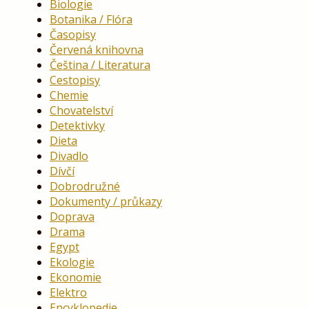
Biologie
Botanika / Flóra
Časopisy
Červená knihovna
Čeština / Literatura
Cestopisy
Chemie
Chovatelství
Detektivky
Dieta
Divadlo
Dívčí
Dobrodružné
Dokumenty / průkazy
Doprava
Drama
Egypt
Ekologie
Ekonomie
Elektro
Encyklopedie