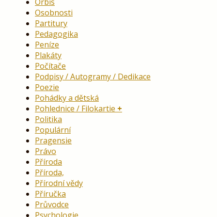
Orbis
Osobnosti
Partitury
Pedagogika
Peníze
Plakáty
Počítače
Podpisy / Autogramy / Dedikace
Poezie
Pohádky a dětská
Pohlednice / Filokartie
Politika
Populární
Pragensie
Právo
Příroda
Příroda,
Přírodní vědy
Příručka
Průvodce
Psychologie