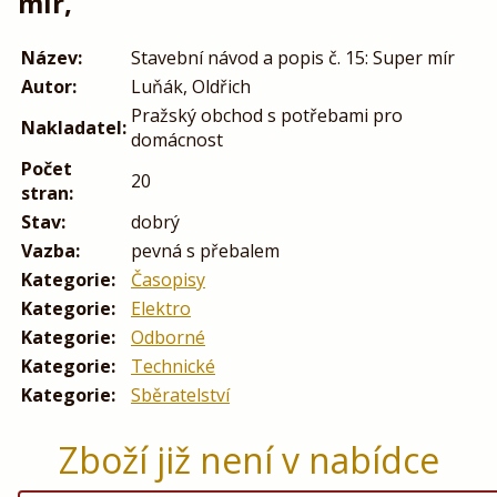
mír,
Název:
Stavební návod a popis č. 15: Super mír
Autor:
Luňák, Oldřich
Pražský obchod s potřebami pro
Nakladatel:
domácnost
Počet
20
stran:
Stav:
dobrý
Vazba:
pevná s přebalem
Kategorie:
Časopisy
Kategorie:
Elektro
Kategorie:
Odborné
Kategorie:
Technické
Kategorie:
Sběratelství
Zboží již není v nabídce