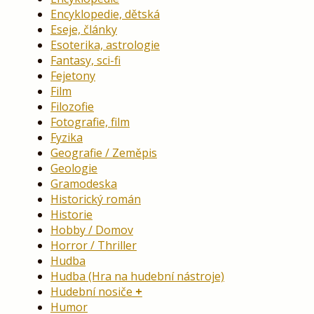
Encyklopedie, dětská
Eseje, články
Esoterika, astrologie
Fantasy, sci-fi
Fejetony
Film
Filozofie
Fotografie, film
Fyzika
Geografie / Zeměpis
Geologie
Gramodeska
Historický román
Historie
Hobby / Domov
Horror / Thriller
Hudba
Hudba (Hra na hudební nástroje)
Hudební nosiče
Humor