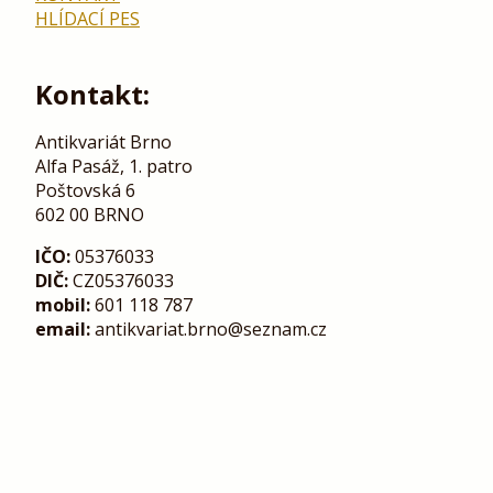
HLÍDACÍ PES
Kontakt:
Antikvariát Brno
Alfa Pasáž, 1. patro
Poštovská 6
602 00 BRNO
IČO:
05376033
DIČ:
CZ05376033
mobil:
601 118 787
email:
antikvariat.brno@seznam.cz