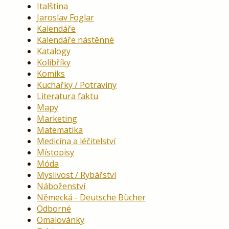
Italština
Jaroslav Foglar
Kalendáře
Kalendáře nástěnné
Katalogy
Kolibříky
Komiks
Kuchařky / Potraviny
Literatura faktu
Mapy
Marketing
Matematika
Medicína a léčitelství
Místopisy
Móda
Myslivost / Rybářství
Náboženství
Německá - Deutsche Bücher
Odborné
Omalovánky