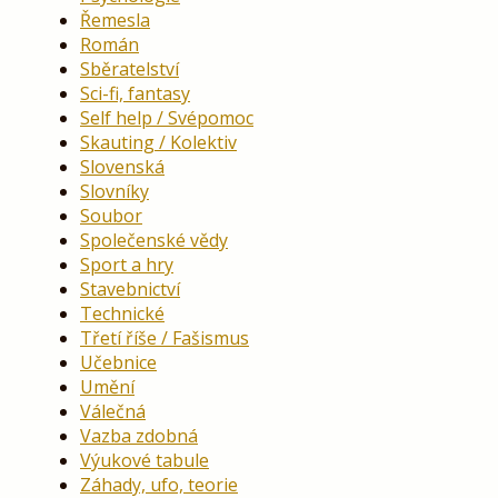
Řemesla
Román
Sběratelství
Sci-fi, fantasy
Self help / Svépomoc
Skauting / Kolektiv
Slovenská
Slovníky
Soubor
Společenské vědy
Sport a hry
Stavebnictví
Technické
Třetí říše / Fašismus
Učebnice
Umění
Válečná
Vazba zdobná
Výukové tabule
Záhady, ufo, teorie