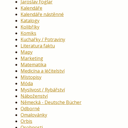
Jaroslav Foglar
Kalendáře
Kalendáře nástěnné
Katalogy
Kolibříky
Komiks
Kuchařky / Potraviny
Literatura faktu
Mapy
Marketing
Matematika
Medicína a léčitelství
Místopisy
Móda
Myslivost / Rybářství
Náboženství
Německá - Deutsche Bücher
Odborné
Omalovánky
Orbis
Osobnosti