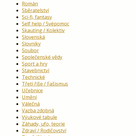
Román
Sběratelství
Sci-fi, fantasy
Self help / Svépomoc
Skauting / Kolektiv
Slovenská
Slovníky
Soubor
Společenské vědy
Sport a hry
Stavebnictví
Technické
Třetí říše / Fašismus
Učebnice
Umění
Válečná
Vazba zdobná
Výukové tabule
Záhady, ufo, teorie
Zdraví / Rodičovství