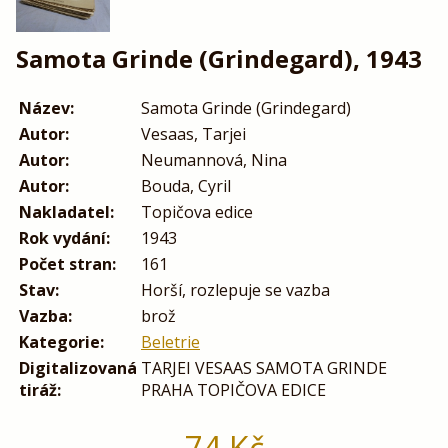
Samota Grinde (Grindegard), 1943
Název:
Samota Grinde (Grindegard)
Autor:
Vesaas, Tarjei
Autor:
Neumannová, Nina
Autor:
Bouda, Cyril
Nakladatel:
Topičova edice
Rok vydání:
1943
Počet stran:
161
Stav:
Horší, rozlepuje se vazba
Vazba:
brož
Kategorie:
Beletrie
Digitalizovaná
TARJEI VESAAS SAMOTA GRINDE
tiráž:
PRAHA TOPIČOVA EDICE
74
Kč