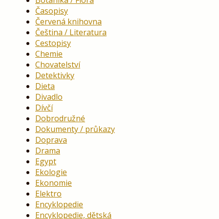
Botanika / Flóra
Časopisy
Červená knihovna
Čeština / Literatura
Cestopisy
Chemie
Chovatelství
Detektivky
Dieta
Divadlo
Dívčí
Dobrodružné
Dokumenty / průkazy
Doprava
Drama
Egypt
Ekologie
Ekonomie
Elektro
Encyklopedie
Encyklopedie, dětská