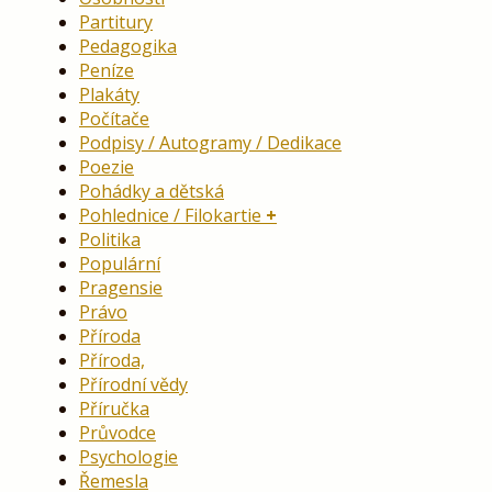
Partitury
Pedagogika
Peníze
Plakáty
Počítače
Podpisy / Autogramy / Dedikace
Poezie
Pohádky a dětská
Pohlednice / Filokartie
Politika
Populární
Pragensie
Právo
Příroda
Příroda,
Přírodní vědy
Příručka
Průvodce
Psychologie
Řemesla