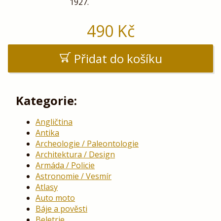
1927.
490
Kč
Přidat do košíku
Kategorie:
Angličtina
Antika
Archeologie / Paleontologie
Architektura / Design
Armáda / Policie
Astronomie / Vesmír
Atlasy
Auto moto
Báje a pověsti
Beletrie