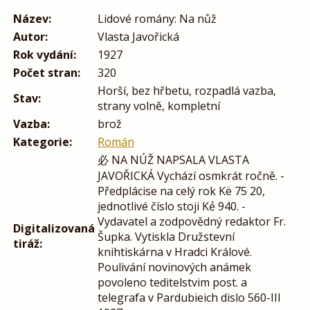
Název:
Lidové romány: Na nůž
Autor:
Vlasta Javořická
Rok vydání:
1927
Počet stran:
320
Horší, bez hřbetu, rozpadlá vazba,
Stav:
strany volně, kompletní
Vazba:
brož
Kategorie:
Román
必 NA NÚŽ NAPSALA VLASTA
JAVOŘICKÁ Vychází osmkrát ročně. -
Předplácise na celý rok Kë 75 20,
jednotlivé číslo stoji Kẻ 940. -
Vydavatel a zodpovědný redaktor Fr.
Digitalizovaná
Šupka. Vytiskla Družstevní
tiráž:
knihtiskárna v Hradci Králové.
Poulivání novinových anámek
povoleno teditelstvim post. a
telegrafa v Pardubieich dislo 560-III