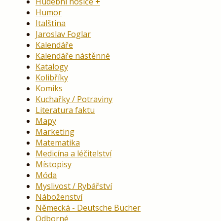
Hudební nosiče
Humor
Italština
Jaroslav Foglar
Kalendáře
Kalendáře nástěnné
Katalogy
Kolibříky
Komiks
Kuchařky / Potraviny
Literatura faktu
Mapy
Marketing
Matematika
Medicína a léčitelství
Místopisy
Móda
Myslivost / Rybářství
Náboženství
Německá - Deutsche Bücher
Odborné