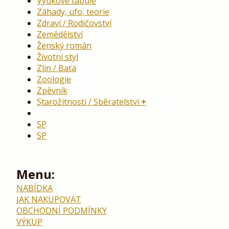
Výukové tabule
Záhady, ufo, teorie
Zdraví / Rodičovství
Zemědělství
Ženský román
Životní styl
Zlín / Baťa
Zoologie
Zpěvník
Starožitnosti / Sběratelství
SP
SP
Menu:
NABÍDKA
JAK NAKUPOVAT
OBCHODNÍ PODMÍNKY
VÝKUP