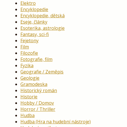
Elektro
Encyklopedie
Encyklopedie, dětská
Eseje, články
Esoterika, astrologie
Fantasy, sci-fi
Fejetony
Film
Filozofie
Fotografie, film
Fyzika
Geografie / Zeměpis
Geologie
Gramodeska
Historický román
Historie
Hobby / Domov
Horror / Thriller
Hudba
Hudba (Hra na hudební nástroje)