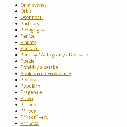
Omalovánky
Orbis
Osobnosti
Partitury
Pedagogika
Peníze
Plakáty
Počítače
Podpisy / Autogramy / Dedikace
Poezie
Pohádky a dětská
Pohlednice / Filokartie
Politika
Populární
Pragensie
Právo
Příroda
Příroda,
Přírodní vědy
Příručka