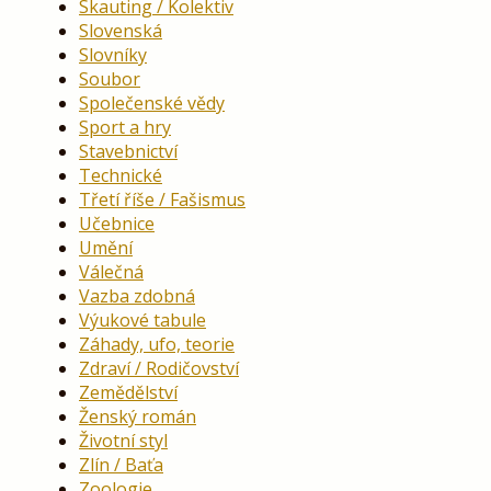
Skauting / Kolektiv
Slovenská
Slovníky
Soubor
Společenské vědy
Sport a hry
Stavebnictví
Technické
Třetí říše / Fašismus
Učebnice
Umění
Válečná
Vazba zdobná
Výukové tabule
Záhady, ufo, teorie
Zdraví / Rodičovství
Zemědělství
Ženský román
Životní styl
Zlín / Baťa
Zoologie