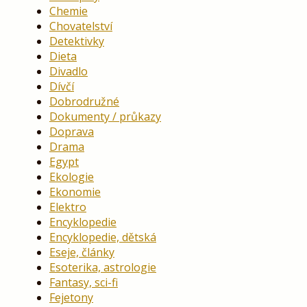
Chemie
Chovatelství
Detektivky
Dieta
Divadlo
Dívčí
Dobrodružné
Dokumenty / průkazy
Doprava
Drama
Egypt
Ekologie
Ekonomie
Elektro
Encyklopedie
Encyklopedie, dětská
Eseje, články
Esoterika, astrologie
Fantasy, sci-fi
Fejetony