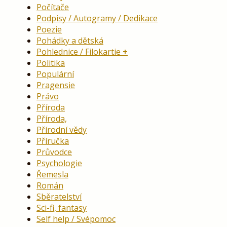
Počítače
Podpisy / Autogramy / Dedikace
Poezie
Pohádky a dětská
Pohlednice / Filokartie
Politika
Populární
Pragensie
Právo
Příroda
Příroda,
Přírodní vědy
Příručka
Průvodce
Psychologie
Řemesla
Román
Sběratelství
Sci-fi, fantasy
Self help / Svépomoc