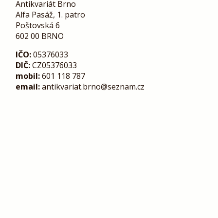
Antikvariát Brno
Alfa Pasáž, 1. patro
Poštovská 6
602 00 BRNO
IČO:
05376033
DIČ:
CZ05376033
mobil:
601 118 787
email:
antikvariat.brno@seznam.cz