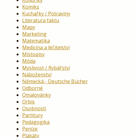
Kolibříky
Komiks
Kuchařky / Potraviny
Literatura faktu
Mapy
Marketing
Matematika
Medicína a léčitelství
Místopisy
Móda
Myslivost / Rybářství
Náboženství
Německá - Deutsche Bücher
Odborné
Omalovánky
Orbis
Osobnosti
Partitury
Pedagogika
Peníze
Plakáty