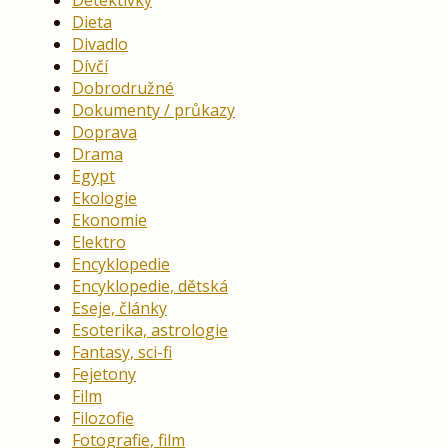
Dieta
Divadlo
Dívčí
Dobrodružné
Dokumenty / průkazy
Doprava
Drama
Egypt
Ekologie
Ekonomie
Elektro
Encyklopedie
Encyklopedie, dětská
Eseje, články
Esoterika, astrologie
Fantasy, sci-fi
Fejetony
Film
Filozofie
Fotografie, film