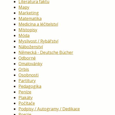
Literatura faktu
Mapy
Marketing
Matematika
Medicína a léčitelství
Místopisy
Móda
Myslivost / Rybářství
Náboženství
Německá - Deutsche Bücher
Odborné
Omalovánky
Orbis
Osobnosti
Partitury
Pedagogika
Peníze
Plakáty
Počítače
Podpisy / Autogramy / Dedikace
Poezie