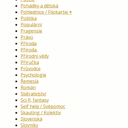
Pohádky a dětská
Pohlednice / Filokartie
Politika
Populární
Pragensie
Právo
Příroda
Příroda,
Přírodní vědy
Příručka
Průvodce
Psychologie
Řemesla
Román
Sběratelství
Sci-fi, fantasy
Self help / Svépomoc
Skauting / Kolektiv
Slovenská
Slovníky