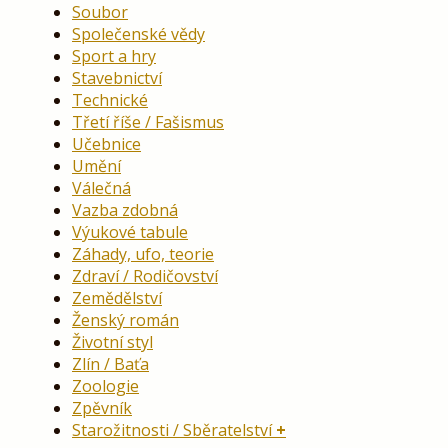
Soubor
Společenské vědy
Sport a hry
Stavebnictví
Technické
Třetí říše / Fašismus
Učebnice
Umění
Válečná
Vazba zdobná
Výukové tabule
Záhady, ufo, teorie
Zdraví / Rodičovství
Zemědělství
Ženský román
Životní styl
Zlín / Baťa
Zoologie
Zpěvník
Starožitnosti / Sběratelství