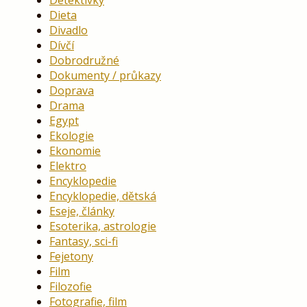
Dieta
Divadlo
Dívčí
Dobrodružné
Dokumenty / průkazy
Doprava
Drama
Egypt
Ekologie
Ekonomie
Elektro
Encyklopedie
Encyklopedie, dětská
Eseje, články
Esoterika, astrologie
Fantasy, sci-fi
Fejetony
Film
Filozofie
Fotografie, film