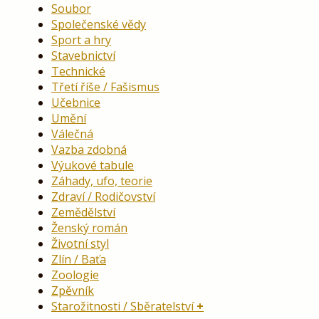
Soubor
Společenské vědy
Sport a hry
Stavebnictví
Technické
Třetí říše / Fašismus
Učebnice
Umění
Válečná
Vazba zdobná
Výukové tabule
Záhady, ufo, teorie
Zdraví / Rodičovství
Zemědělství
Ženský román
Životní styl
Zlín / Baťa
Zoologie
Zpěvník
Starožitnosti / Sběratelství