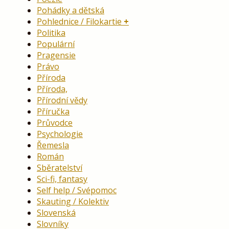
Pohádky a dětská
Pohlednice / Filokartie
Politika
Populární
Pragensie
Právo
Příroda
Příroda,
Přírodní vědy
Příručka
Průvodce
Psychologie
Řemesla
Román
Sběratelství
Sci-fi, fantasy
Self help / Svépomoc
Skauting / Kolektiv
Slovenská
Slovníky