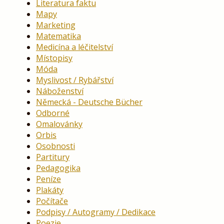
Literatura faktu
Mapy
Marketing
Matematika
Medicína a léčitelství
Místopisy
Móda
Myslivost / Rybářství
Náboženství
Německá - Deutsche Bücher
Odborné
Omalovánky
Orbis
Osobnosti
Partitury
Pedagogika
Peníze
Plakáty
Počítače
Podpisy / Autogramy / Dedikace
Poezie