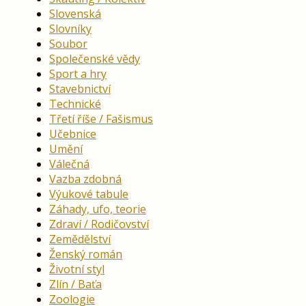
Slovenská
Slovníky
Soubor
Společenské vědy
Sport a hry
Stavebnictví
Technické
Třetí říše / Fašismus
Učebnice
Umění
Válečná
Vazba zdobná
Výukové tabule
Záhady, ufo, teorie
Zdraví / Rodičovství
Zemědělství
Ženský román
Životní styl
Zlín / Baťa
Zoologie