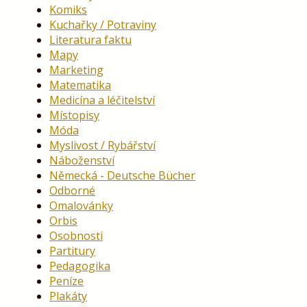
Komiks
Kuchařky / Potraviny
Literatura faktu
Mapy
Marketing
Matematika
Medicína a léčitelství
Místopisy
Móda
Myslivost / Rybářství
Náboženství
Německá - Deutsche Bücher
Odborné
Omalovánky
Orbis
Osobnosti
Partitury
Pedagogika
Peníze
Plakáty