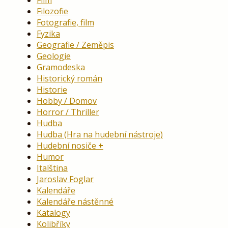
Filozofie
Fotografie, film
Fyzika
Geografie / Zeměpis
Geologie
Gramodeska
Historický román
Historie
Hobby / Domov
Horror / Thriller
Hudba
Hudba (Hra na hudební nástroje)
Hudební nosiče
Humor
Italština
Jaroslav Foglar
Kalendáře
Kalendáře nástěnné
Katalogy
Kolibříky