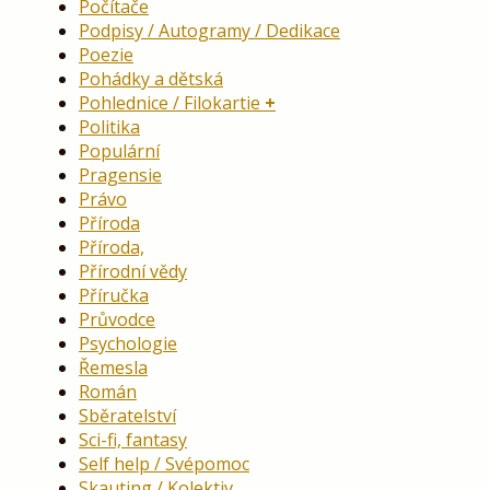
Počítače
Podpisy / Autogramy / Dedikace
Poezie
Pohádky a dětská
Pohlednice / Filokartie
Politika
Populární
Pragensie
Právo
Příroda
Příroda,
Přírodní vědy
Příručka
Průvodce
Psychologie
Řemesla
Román
Sběratelství
Sci-fi, fantasy
Self help / Svépomoc
Skauting / Kolektiv