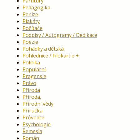
Partitury
Pedagogika
Peníze
Plakáty
Počítače
Podpisy / Autogramy / Dedikace
Poezie
Pohádky a dětská
Pohlednice / Filokartie
Politika
Populární
Pragensie
Právo
Příroda
Příroda,
Přírodní vědy
Příručka
Průvodce
Psychologie
Řemesla
Román