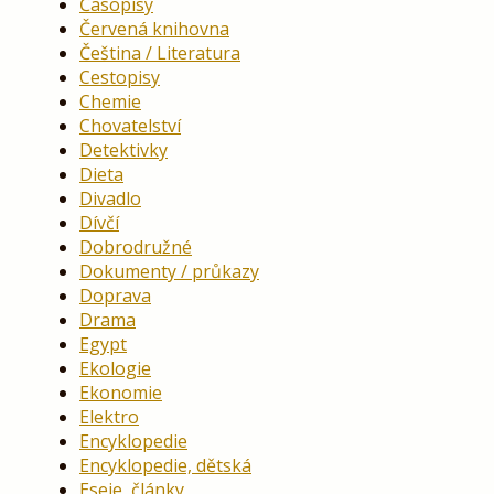
Časopisy
Červená knihovna
Čeština / Literatura
Cestopisy
Chemie
Chovatelství
Detektivky
Dieta
Divadlo
Dívčí
Dobrodružné
Dokumenty / průkazy
Doprava
Drama
Egypt
Ekologie
Ekonomie
Elektro
Encyklopedie
Encyklopedie, dětská
Eseje, články