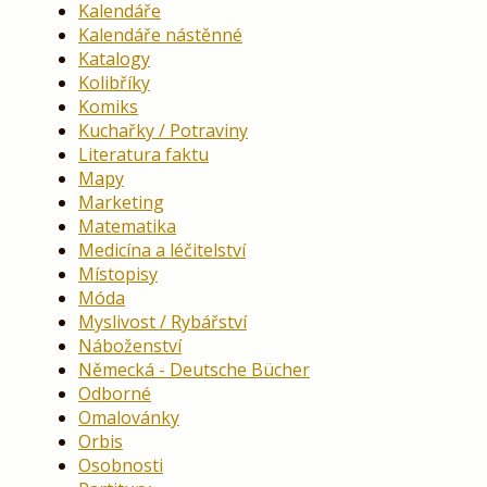
Kalendáře
Kalendáře nástěnné
Katalogy
Kolibříky
Komiks
Kuchařky / Potraviny
Literatura faktu
Mapy
Marketing
Matematika
Medicína a léčitelství
Místopisy
Móda
Myslivost / Rybářství
Náboženství
Německá - Deutsche Bücher
Odborné
Omalovánky
Orbis
Osobnosti