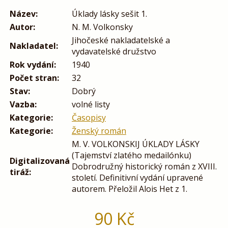
Název:
Úklady lásky sešit 1.
Autor:
N. M. Volkonsky
Jihočeské nakladatelské a
Nakladatel:
vydavatelské družstvo
Rok vydání:
1940
Počet stran:
32
Stav:
Dobrý
Vazba:
volné listy
Kategorie:
Časopisy
Kategorie:
Ženský román
M. V. VOLKONSKIJ ÚKLADY LÁSKY
(Tajemství zlatého medailónku)
Digitalizovaná
Dobrodružný historický román z XVIII.
tiráž:
století. Definitivní vydání upravené
autorem. Přeložil Alois Het z 1.
90
Kč