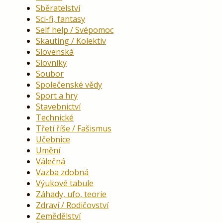
Sběratelství
Sci-fi, fantasy
Self help / Svépomoc
Skauting / Kolektiv
Slovenská
Slovníky
Soubor
Společenské vědy
Sport a hry
Stavebnictví
Technické
Třetí říše / Fašismus
Učebnice
Umění
Válečná
Vazba zdobná
Výukové tabule
Záhady, ufo, teorie
Zdraví / Rodičovství
Zemědělství