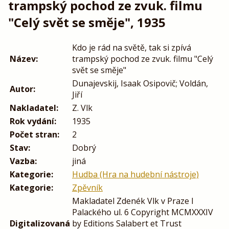
trampský pochod ze zvuk. filmu
"Celý svět se směje", 1935
Kdo je rád na světě, tak si zpívá
Název:
trampský pochod ze zvuk. filmu "Celý
svět se směje"
Dunajevskij, Isaak Osipovič; Voldán,
Autor:
Jiří
Nakladatel:
Z. Vlk
Rok vydání:
1935
Počet stran:
2
Stav:
Dobrý
Vazba:
jiná
Kategorie:
Hudba (Hra na hudební nástroje)
Kategorie:
Zpěvník
Makladatel Zdenék Vlk v Praze I
Palackého ul. 6 Copyright MCMXXXIV
Digitalizovaná
by Editions Salabert et Trust