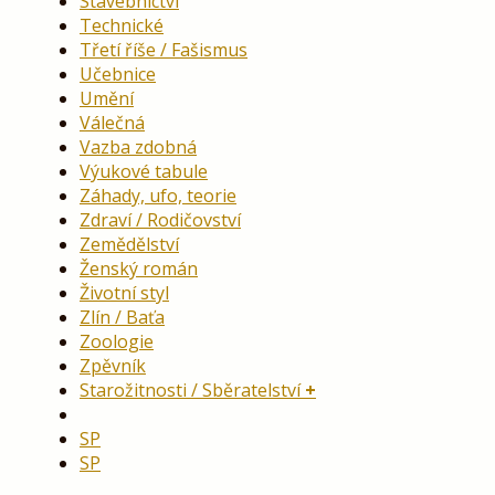
Stavebnictví
Technické
Třetí říše / Fašismus
Učebnice
Umění
Válečná
Vazba zdobná
Výukové tabule
Záhady, ufo, teorie
Zdraví / Rodičovství
Zemědělství
Ženský román
Životní styl
Zlín / Baťa
Zoologie
Zpěvník
Starožitnosti / Sběratelství
SP
SP