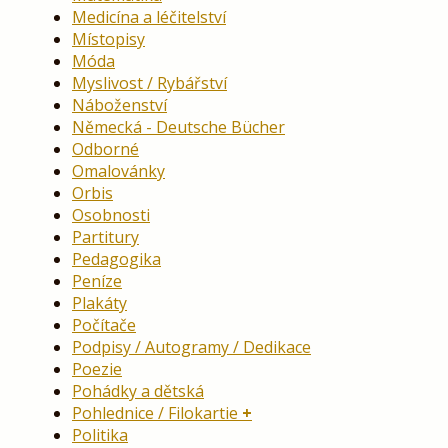
Medicína a léčitelství
Místopisy
Móda
Myslivost / Rybářství
Náboženství
Německá - Deutsche Bücher
Odborné
Omalovánky
Orbis
Osobnosti
Partitury
Pedagogika
Peníze
Plakáty
Počítače
Podpisy / Autogramy / Dedikace
Poezie
Pohádky a dětská
Pohlednice / Filokartie
Politika