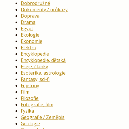
Dobrodružné
Dokumenty / průkazy
Doprava
Drama
Egypt
Ekologie
Ekonomie
Elektro
Encyklopedie
Encyklopedie, dětská
Eseje, články
Esoterika, astrologie
Fantasy, sci-fi
Fejetony
Film
Filozofie
Fotografie, film
Fyzika
Geografie / Zeměpis
Geologie