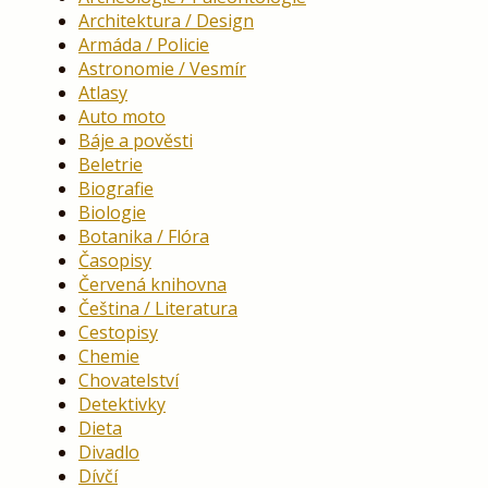
Architektura / Design
Armáda / Policie
Astronomie / Vesmír
Atlasy
Auto moto
Báje a pověsti
Beletrie
Biografie
Biologie
Botanika / Flóra
Časopisy
Červená knihovna
Čeština / Literatura
Cestopisy
Chemie
Chovatelství
Detektivky
Dieta
Divadlo
Dívčí