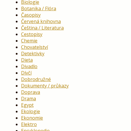
Biologie
Botanika / Flóra
Časopisy
Červená knihovna
Čeština / Literatura
Cestopisy
Chemie
Chovatelství
Detektivky
Dieta
Divadlo
Dívčí
Dobrodružné
Dokumenty / průkazy
Doprava
Drama
Egypt
Ekologie
Ekonomie
Elektro
Encyklopedie