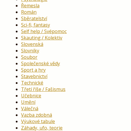
Řemesla
Román
Sběratelství
Sci-fi, fantasy
Self help / Svépomoc
Skauting / Kolektiv
Slovenská
Slovníky
Soubor
Společenské vědy
Sport a hry
Stavebnictví
Technické
Třetí říše / Fašismus
Učebnice
Umění
Válečná
Vazba zdobná
Výukové tabule
Záhady, ufo, teorie