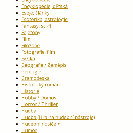
Encyklopedie, dětská
Eseje, články
Esoterika, astrologie
Fantasy, sci-fi
Fejetony
Film
Filozofie
Fotografie, film
Fyzika
Geografie / Zeměpis
Geologie
Gramodeska
Historický román
Historie
Hobby / Domov
Horror / Thriller
Hudba
Hudba (Hra na hudební nástroje)
Hudební nosiče
Humor