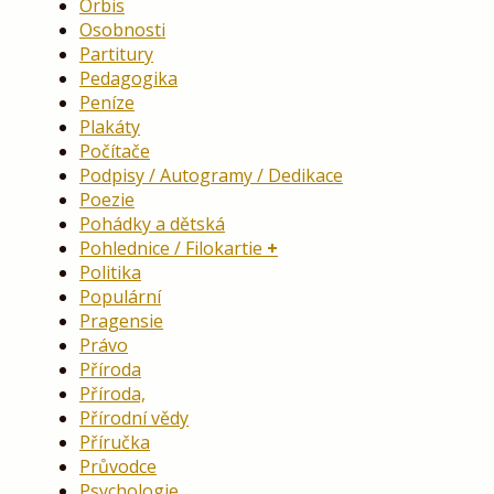
Orbis
Osobnosti
Partitury
Pedagogika
Peníze
Plakáty
Počítače
Podpisy / Autogramy / Dedikace
Poezie
Pohádky a dětská
Pohlednice / Filokartie
Politika
Populární
Pragensie
Právo
Příroda
Příroda,
Přírodní vědy
Příručka
Průvodce
Psychologie