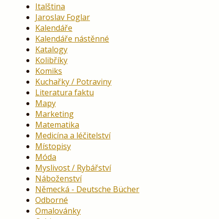
Italština
Jaroslav Foglar
Kalendáře
Kalendáře nástěnné
Katalogy
Kolibříky
Komiks
Kuchařky / Potraviny
Literatura faktu
Mapy
Marketing
Matematika
Medicína a léčitelství
Místopisy
Móda
Myslivost / Rybářství
Náboženství
Německá - Deutsche Bücher
Odborné
Omalovánky