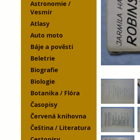
Astronomie /
Vesmír
Atlasy
Auto moto
Báje a pověsti
Beletrie
Biografie
Biologie
Botanika / Flóra
Časopisy
Červená knihovna
Čeština / Literatura
Cestopisy