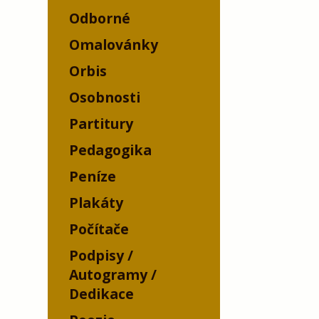
Odborné
Omalovánky
Orbis
Osobnosti
Partitury
Pedagogika
Peníze
Plakáty
Počítače
Podpisy /
Autogramy /
Dedikace