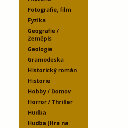
Fotografie, film
Fyzika
Geografie /
Zeměpis
Geologie
Gramodeska
Historický román
Historie
Hobby / Domov
Horror / Thriller
Hudba
Hudba (Hra na