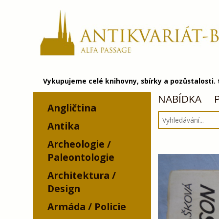
Vykupujeme celé knihovny, sbírky a pozůstalosti.
NABÍDKA
Angličtina
Antika
Archeologie /
Paleontologie
Architektura /
Design
Armáda / Policie