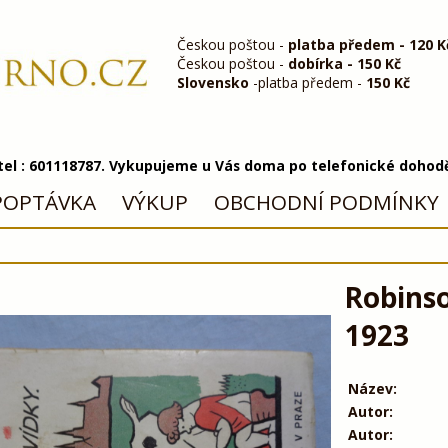
Českou poštou -
platba předem - 120 K
Českou poštou -
dobírka - 150 Kč
Slovensko
-platba předem -
150 Kč
 tel : 601118787. Vykupujeme u Vás doma po telefonické dohod
POPTÁVKA
VÝKUP
OBCHODNÍ PODMÍNKY
Robinso
1923
Název:
Autor:
Autor: