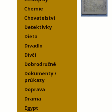
Chemie
Chovatelství
Detektivky
Dieta
Divadlo
Dívčí
Dobrodružné
Dokumenty /
průkazy
Doprava
Drama
Egypt