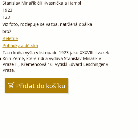
Stanislav Minařík čili Kvasnička a Hampl
1923
123
Viz foto, rozlepuje se vazba, natržená obálka
brož
Beletrie
Pohádky a dětská
Tato kniha vyšla v listopadu 1923 jako XXXVIII. svazek
á
Knih Země, které řidi a vydává Stanislav Minařík v
Praze II., Křemencová 16. Vytiskl Edvard Leschinger v
Praze.
Přidat do košíku