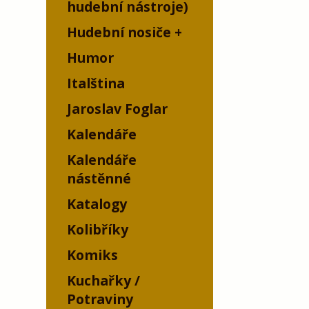
hudební nástroje)
Hudební nosiče
Humor
Italština
Jaroslav Foglar
Kalendáře
Kalendáře
nástěnné
Katalogy
Kolibříky
Komiks
Kuchařky /
Potraviny