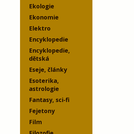
Ekologie
Ekonomie
Elektro
Encyklopedie
Encyklopedie,
dětská
Eseje, články
Esoterika,
astrologie
Fantasy, sci-fi
Fejetony
Film
Filozofie