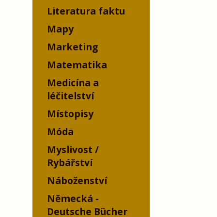
Literatura faktu
Mapy
Marketing
Matematika
Medicína a
léčitelství
Místopisy
Móda
Myslivost /
Rybářství
Náboženství
Německá -
Deutsche Bücher