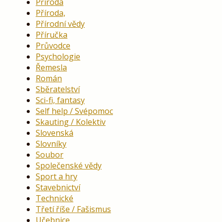
Příroda
Příroda,
Přírodní vědy
Příručka
Průvodce
Psychologie
Řemesla
Román
Sběratelství
Sci-fi, fantasy
Self help / Svépomoc
Skauting / Kolektiv
Slovenská
Slovníky
Soubor
Společenské vědy
Sport a hry
Stavebnictví
Technické
Třetí říše / Fašismus
Učebnice