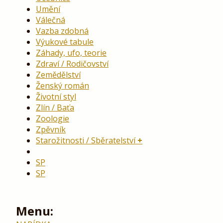
Umění
Válečná
Vazba zdobná
Výukové tabule
Záhady, ufo, teorie
Zdraví / Rodičovství
Zemědělství
Ženský román
Životní styl
Zlín / Baťa
Zoologie
Zpěvník
Starožitnosti / Sběratelství
SP
SP
Menu: