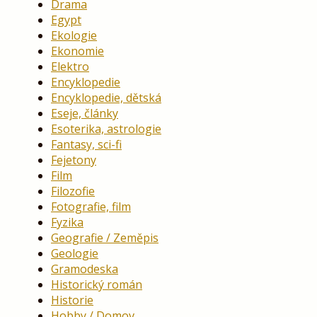
Drama
Egypt
Ekologie
Ekonomie
Elektro
Encyklopedie
Encyklopedie, dětská
Eseje, články
Esoterika, astrologie
Fantasy, sci-fi
Fejetony
Film
Filozofie
Fotografie, film
Fyzika
Geografie / Zeměpis
Geologie
Gramodeska
Historický román
Historie
Hobby / Domov