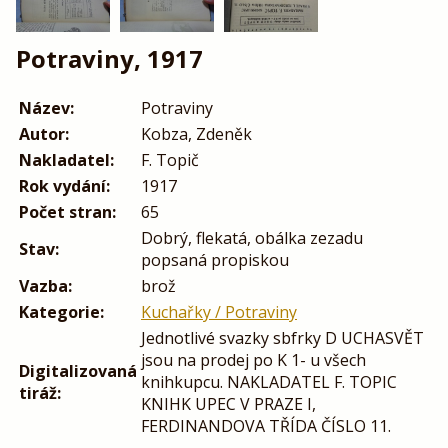
Potraviny, 1917
Název:
Potraviny
Autor:
Kobza, Zdeněk
Nakladatel:
F. Topič
Rok vydání:
1917
Počet stran:
65
Dobrý, flekatá, obálka zezadu
Stav:
popsaná propiskou
Vazba:
brož
Kategorie:
Kuchařky / Potraviny
Jednotlivé svazky sbfrky D UCHASVĚT
jsou na prodej po K 1- u všech
Digitalizovaná
knihkupcu. NAKLADATEL F. TOPIC
tiráž:
KNIHK UPEC V PRAZE I,
FERDINANDOVA TŘÍDA ČÍSLO 11.