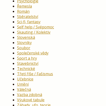
Psychologie
Řemesla
Román
Sběratelství
Sci-fi, fantasy
Self help / Svépomoc
Skauting / Kolektiv
Slovenská
Slovníky
Soubor
Společenské vědy
Sport a hry
Stavebnictví
Technické
Třetí říše / Fašismus
Učebnice
Umění
Válečná
Vazba zdobná
Výukové tabule
Záhady, ufo, teorie