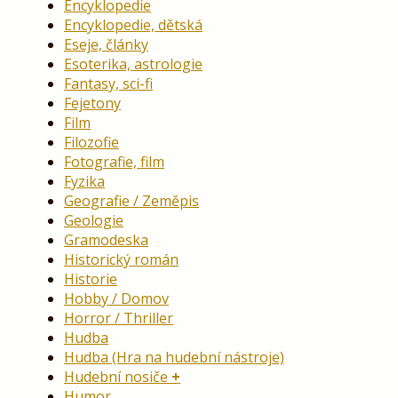
Encyklopedie
Encyklopedie, dětská
Eseje, články
Esoterika, astrologie
Fantasy, sci-fi
Fejetony
Film
Filozofie
Fotografie, film
Fyzika
Geografie / Zeměpis
Geologie
Gramodeska
Historický román
Historie
Hobby / Domov
Horror / Thriller
Hudba
Hudba (Hra na hudební nástroje)
Hudební nosiče
Humor