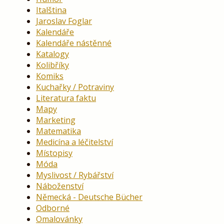
Italština
Jaroslav Foglar
Kalendáře
Kalendáře nástěnné
Katalogy
Kolibříky
Komiks
Kuchařky / Potraviny
Literatura faktu
Mapy
Marketing
Matematika
Medicína a léčitelství
Místopisy
Móda
Myslivost / Rybářství
Náboženství
Německá - Deutsche Bücher
Odborné
Omalovánky