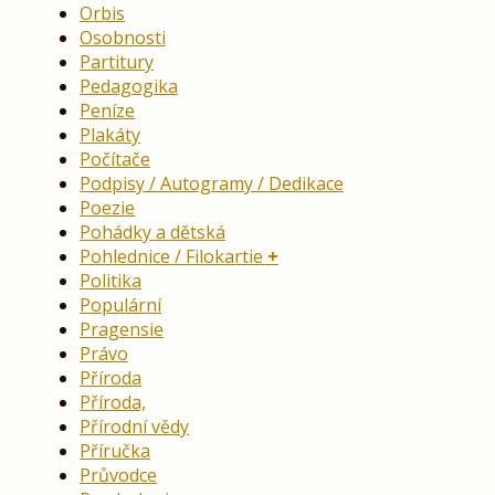
Orbis
Osobnosti
Partitury
Pedagogika
Peníze
Plakáty
Počítače
Podpisy / Autogramy / Dedikace
Poezie
Pohádky a dětská
Pohlednice / Filokartie
Politika
Populární
Pragensie
Právo
Příroda
Příroda,
Přírodní vědy
Příručka
Průvodce