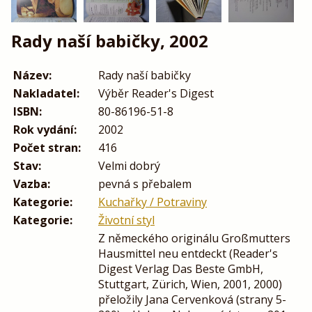
Rady naší babičky, 2002
Název:
Rady naší babičky
Nakladatel:
Výběr Reader's Digest
ISBN:
80-86196-51-8
Rok vydání:
2002
Počet stran:
416
Stav:
Velmi dobrý
Vazba:
pevná s přebalem
Kategorie:
Kuchařky / Potraviny
Kategorie:
Životní styl
Z německého originálu Großmutters
Hausmittel neu entdeckt (Reader's
Digest Verlag Das Beste GmbH,
Stuttgart, Zürich, Wien, 2001, 2000)
přeložily Jana Cervenková (strany 5-