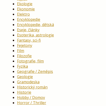
Ekologie
Ekonomie
Elektro
Encyklopedie
Encyklopedie, dětská
Eseje, články
Esoterika, astrologie
Fantasy, sci-fi
Fejetony
Film
Filozofie
Fotografie, film
Fyzika
Geografie / Zeměpis
Geologie
Gramodeska
Historický román
Historie
Hobby / Domov
Horror / Thriller