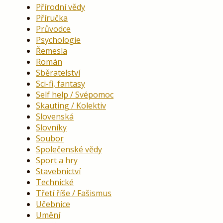
Přírodní vědy
Příručka
Průvodce
Psychologie
Řemesla
Román
Sběratelství
Sci-fi, fantasy
Self help / Svépomoc
Skauting / Kolektiv
Slovenská
Slovníky
Soubor
Společenské vědy
Sport a hry
Stavebnictví
Technické
Třetí říše / Fašismus
Učebnice
Umění