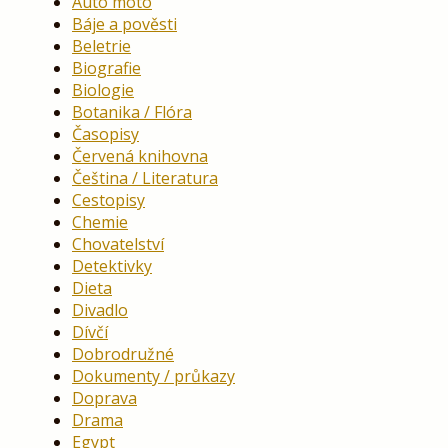
Auto moto
Báje a pověsti
Beletrie
Biografie
Biologie
Botanika / Flóra
Časopisy
Červená knihovna
Čeština / Literatura
Cestopisy
Chemie
Chovatelství
Detektivky
Dieta
Divadlo
Dívčí
Dobrodružné
Dokumenty / průkazy
Doprava
Drama
Egypt