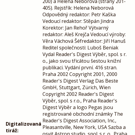
200) a Helena Neborová (strany 201-
405). Rejstřík: Helena Neborová
Odpovědný redaktor: Petr Kaška
Vedoucí redaktor: Stěpán Jindra
Korektor: Jan Rehoř Výtvarný
redaktor: Aleš Krejča Vedoucí výroby:
Věra Váchová Šéfredaktor: Jiří Hanuš
Reditel společnosti: Luboš Beniak
Vydal Reader's Digest Výběr, spol. s r.
o., jako svou třicátou šestou knižní
publikaci. Vydání první. 416 stran.
Praha 2002 Copyright 2001, 2000
Reader's Digest Verlag Das Beste
GmbH, Stuttgart, Zürich, Wien
Copyright 2002 Reader's Digest
Výběr, spol. s r.o., Praha Reader's
Digest Výběr a logo Pegas jsou
registrované obchodní známky The
Reader's Digest Association, Inc.,
Digitalizovaná
Pleasantville, New York, USA Sazba a
tiráž:
osvit Astron studio, spol. s r. o., Praha