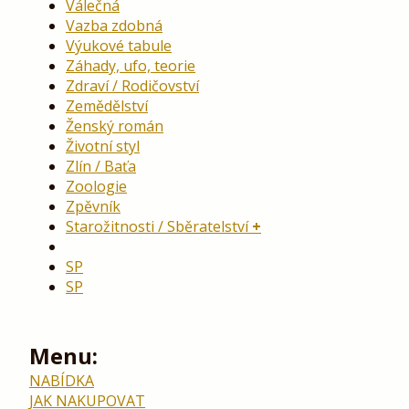
Válečná
Vazba zdobná
Výukové tabule
Záhady, ufo, teorie
Zdraví / Rodičovství
Zemědělství
Ženský román
Životní styl
Zlín / Baťa
Zoologie
Zpěvník
Starožitnosti / Sběratelství
SP
SP
Menu:
NABÍDKA
JAK NAKUPOVAT