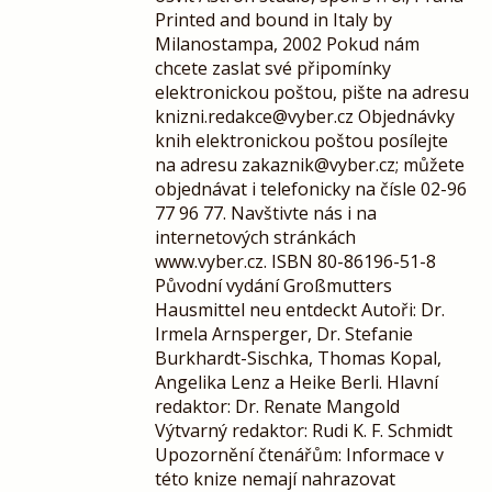
Printed and bound in Italy by
Milanostampa, 2002 Pokud nám
chcete zaslat své připomínky
elektronickou poštou, pište na adresu
knizni.redakce@vyber.cz Objednávky
knih elektronickou poštou posílejte
na adresu zakaznik@vyber.cz; můžete
objednávat i telefonicky na čísle 02-96
77 96 77. Navštivte nás i na
internetových stránkách
www.vyber.cz. ISBN 80-86196-51-8
Původní vydání Großmutters
Hausmittel neu entdeckt Autoři: Dr.
Irmela Arnsperger, Dr. Stefanie
Burkhardt-Sischka, Thomas Kopal,
Angelika Lenz a Heike Berli. Hlavní
redaktor: Dr. Renate Mangold
Výtvarný redaktor: Rudi K. F. Schmidt
Upozornění čtenářům: Informace v
této knize nemají nahrazovat