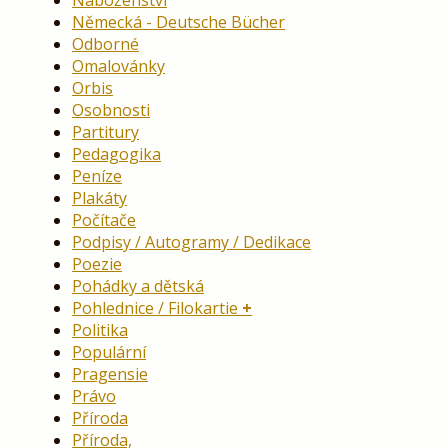
Náboženství
Německá - Deutsche Bücher
Odborné
Omalovánky
Orbis
Osobnosti
Partitury
Pedagogika
Peníze
Plakáty
Počítače
Podpisy / Autogramy / Dedikace
Poezie
Pohádky a dětská
Pohlednice / Filokartie
Politika
Populární
Pragensie
Právo
Příroda
Příroda,