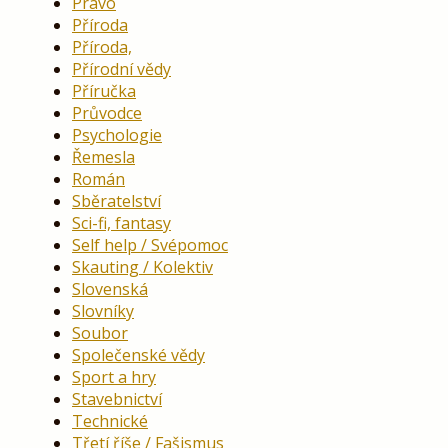
Právo
Příroda
Příroda,
Přírodní vědy
Příručka
Průvodce
Psychologie
Řemesla
Román
Sběratelství
Sci-fi, fantasy
Self help / Svépomoc
Skauting / Kolektiv
Slovenská
Slovníky
Soubor
Společenské vědy
Sport a hry
Stavebnictví
Technické
Třetí říše / Fašismus