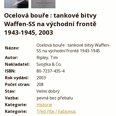
Ocelová bouře : tankové bitvy
Waffen-SS na východní frontě
1943-1945, 2003
Ocelová bouře : tankové bitvy Waffen-
Název:
SS na východní frontě 1943-1945
Autor:
Ripley, Tim
Nakladatel:
Svojtka & Co.
ISBN:
80-7237-435-4
Rok vydání:
2003
Počet stran:
208
Stav:
Velmi dobrý
Vazba:
pevná bez přebalu
Kategorie:
Historie
Kategorie:
Třetí říše / Fašismus