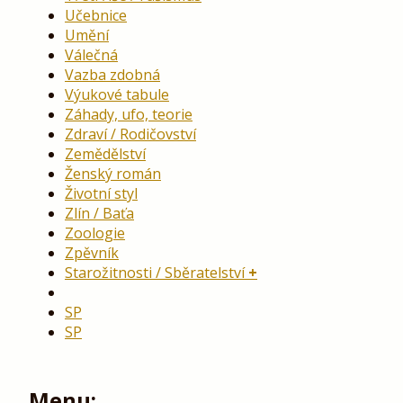
Učebnice
Umění
Válečná
Vazba zdobná
Výukové tabule
Záhady, ufo, teorie
Zdraví / Rodičovství
Zemědělství
Ženský román
Životní styl
Zlín / Baťa
Zoologie
Zpěvník
Starožitnosti / Sběratelství
SP
SP
Menu: