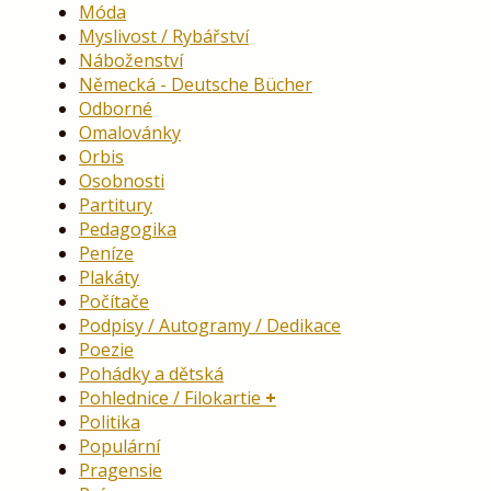
Móda
Myslivost / Rybářství
Náboženství
Německá - Deutsche Bücher
Odborné
Omalovánky
Orbis
Osobnosti
Partitury
Pedagogika
Peníze
Plakáty
Počítače
Podpisy / Autogramy / Dedikace
Poezie
Pohádky a dětská
Pohlednice / Filokartie
Politika
Populární
Pragensie