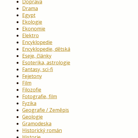
Doprava
Drama
Egypt
Ekologie
Ekonomie
Elektro
Encyklopedie
Encyklopedie, dětská
Eseje, články
Esoterika, astrologie
Fantasy, sci-fi
Fejetony
Film
Filozofie
Fotografie, film
Fyzika
Geografie / Zeměpis
Geologie
Gramodeska
Historický román
Historie