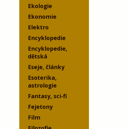
Ekologie
Ekonomie
Elektro
Encyklopedie
Encyklopedie,
dětská
Eseje, články
Esoterika,
astrologie
Fantasy, sci-fi
Fejetony
Film
Filozofie