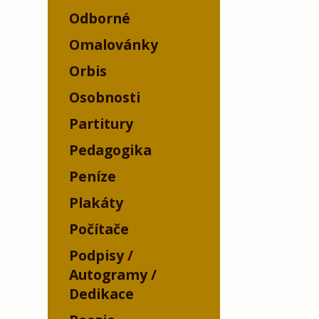
Odborné
Omalovánky
Orbis
Osobnosti
Partitury
Pedagogika
Peníze
Plakáty
Počítače
Podpisy /
Autogramy /
Dedikace