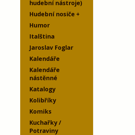
hudební nástroje)
Hudební nosiče
Humor
Italština
Jaroslav Foglar
Kalendáře
Kalendáře
nástěnné
Katalogy
Kolibříky
Komiks
Kuchařky /
Potraviny