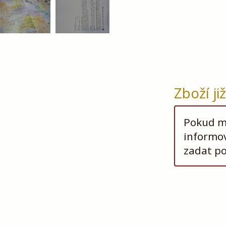
Zboží ji
Pokud má
informov
zadat p