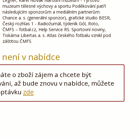
Legner, Karel Novák Národní muzeum - Tyršovo
muzeum tělesné výchovy a sportu Poděkování patří
následujícím sponzorům a mediálním partnerům:
Chance a. s. (generální sponzor), grafické studio BESR,
Český rozhlas 1 - Radiožurnál, týdeník Gól, Roto,
ČMFS – fotbal.cz, Help Service RS. Sportovní noviny,
Tiskárna Libertas a. s. Atlas českého fotbalu vznikl pod
záštitou ČMFS
ž není v nabídce
te o zboží zájem a chcete být
áni, až bude znovu v nabídce, můžete
optávku
zde