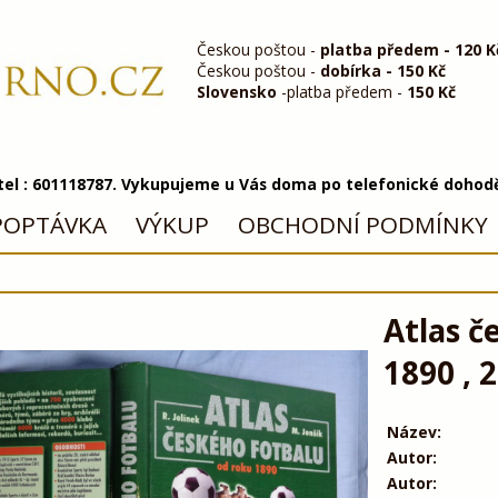
Českou poštou -
platba předem - 120 K
Českou poštou -
dobírka - 150 Kč
Slovensko
-platba předem -
150 Kč
 tel : 601118787. Vykupujeme u Vás doma po telefonické dohod
POPTÁVKA
VÝKUP
OBCHODNÍ PODMÍNKY
Atlas č
1890 , 
Název:
Autor:
Autor: