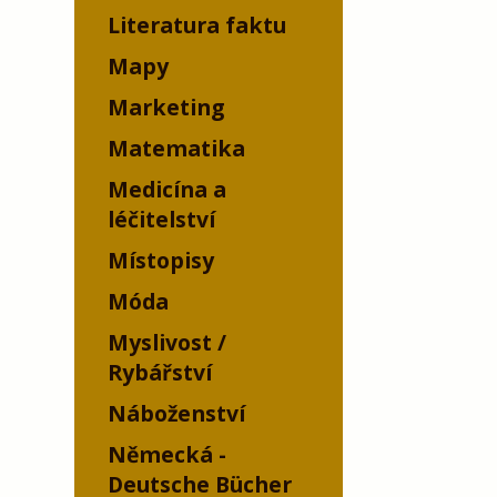
Literatura faktu
Mapy
Marketing
Matematika
Medicína a
léčitelství
Místopisy
Móda
Myslivost /
Rybářství
Náboženství
Německá -
Deutsche Bücher