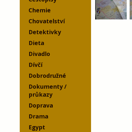
Chemie
Chovatelství
Detektivky
Dieta
Divadlo
Dívčí
Dobrodružné
Dokumenty /
průkazy
Doprava
Drama
Egypt