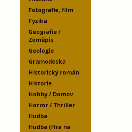
Fotografie, film
Fyzika
Geografie /
Zeměpis
Geologie
Gramodeska
Historický román
Historie
Hobby / Domov
Horror / Thriller
Hudba
Hudba (Hra na