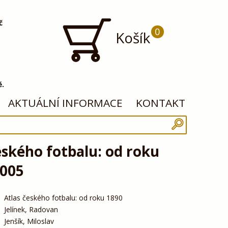
č
0
Košík
ě.
AKTUÁLNÍ INFORMACE
KONTAKT
eského fotbalu: od roku
2005
Atlas českého fotbalu: od roku 1890
Jelínek, Radovan
Jenšík, Miloslav