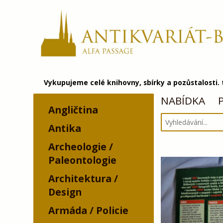
Vykupujeme celé knihovny, sbírky a pozůstalosti.
NABÍDKA
Angličtina
Antika
Archeologie /
Paleontologie
Architektura /
Design
Armáda / Policie