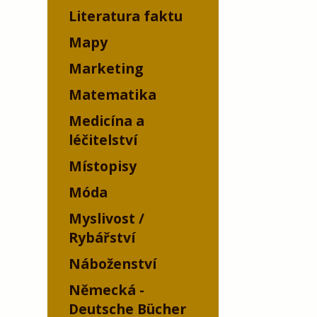
Literatura faktu
Mapy
Marketing
Matematika
Medicína a
léčitelství
Místopisy
Móda
Myslivost /
Rybářství
Náboženství
Německá -
Deutsche Bücher