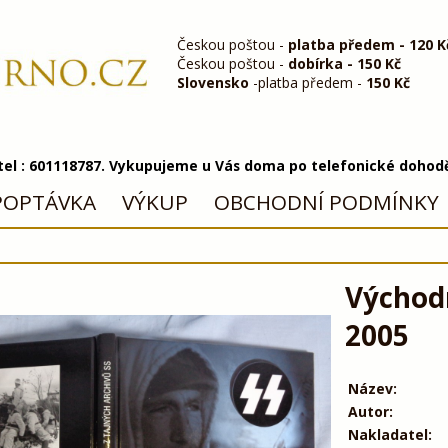
Českou poštou -
platba předem - 120 K
Českou poštou -
dobírka - 150 Kč
Slovensko
-platba předem -
150 Kč
 tel : 601118787. Vykupujeme u Vás doma po telefonické dohod
POPTÁVKA
VÝKUP
OBCHODNÍ PODMÍNKY
Východn
2005
Název:
Autor:
Nakladatel: