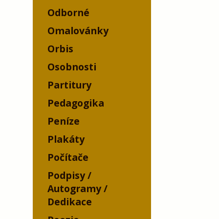
Odborné
Omalovánky
Orbis
Osobnosti
Partitury
Pedagogika
Peníze
Plakáty
Počítače
Podpisy /
Autogramy /
Dedikace