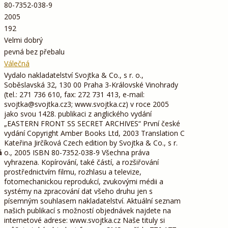
80-7352-038-9
2005
192
Velmi dobrý
pevná bez přebalu
Válečná
Vydalo nakladatelství Svojtka & Co., s r. o.,
Soběslavská 32, 130 00 Praha 3-Královské Vinohrady
(tel.: 271 736 610, fax: 272 731 413, e-mail:
svojtka@svojtka.cz3; www.svojtka.cz) v roce 2005
jako svou 1428. publikaci z anglického vydání
„EASTERN FRONT SS SECRET ARCHIVES“ První české
vydání Copyright Amber Books Ltd, 2003 Translation C
Kateřina Jirčíková Czech edition by Svojtka & Co., s r.
á
o., 2005 ISBN 80-7352-038-9 Všechna práva
vyhrazena. Kopírování, také částí, a rozšiřování
prostřednictvím filmu, rozhlasu a televize,
fotomechanickou reprodukcí, zvukovými médii a
systémy na zpracování dat všeho druhu jen s
písemným souhlasem nakladatelství. Aktuální seznam
našich publikací s možností objednávek najdete na
internetové adrese: www.svojtka.cz Naše tituly si