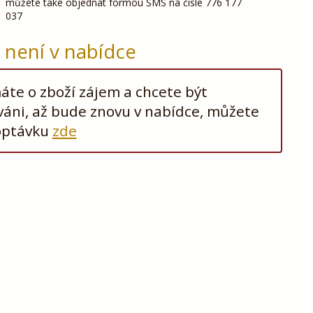
můžete také objednat formou SMS na čísle 776 177
037
ž není v nabídce
te o zboží zájem a chcete být
áni, až bude znovu v nabídce, můžete
optávku
zde