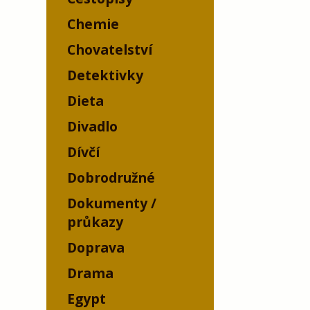
Chemie
Chovatelství
Detektivky
Dieta
Divadlo
Dívčí
Dobrodružné
Dokumenty /
průkazy
Doprava
Drama
Egypt