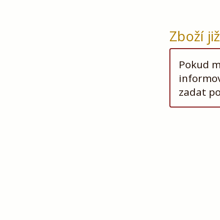
Zboží ji
Pokud má
informov
zadat p