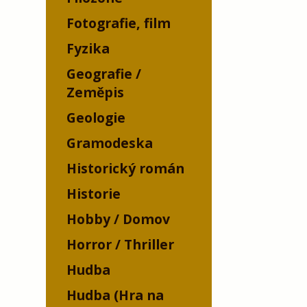
Fotografie, film
Fyzika
Geografie /
Zeměpis
Geologie
Gramodeska
Historický román
Historie
Hobby / Domov
Horror / Thriller
Hudba
Hudba (Hra na