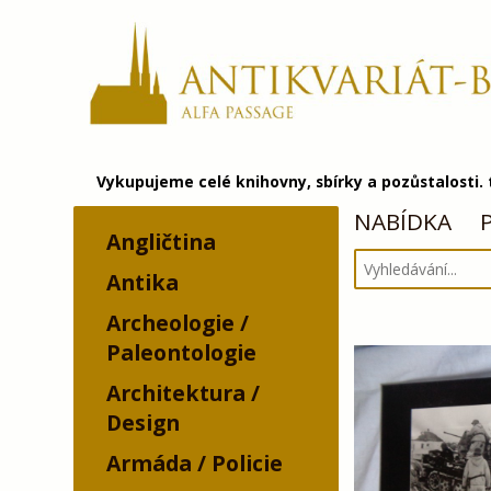
Vykupujeme celé knihovny, sbírky a pozůstalosti.
NABÍDKA
Angličtina
Antika
Archeologie /
Paleontologie
Architektura /
Design
Armáda / Policie