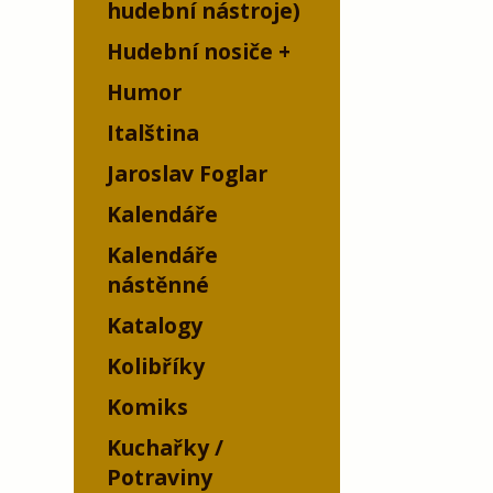
hudební nástroje)
Hudební nosiče
Humor
Italština
Jaroslav Foglar
Kalendáře
Kalendáře
nástěnné
Katalogy
Kolibříky
Komiks
Kuchařky /
Potraviny