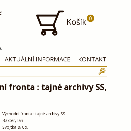
č
0
Košík
ě.
AKTUÁLNÍ INFORMACE
KONTAKT
í fronta : tajné archivy SS,
Východní fronta : tajné archivy SS
Baxter, Ian
Svojtka & Co.