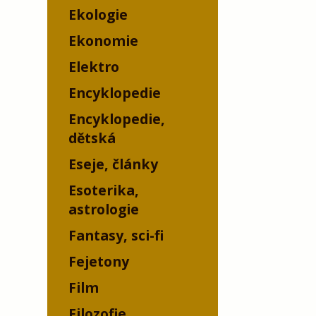
Ekologie
Ekonomie
Elektro
Encyklopedie
Encyklopedie,
dětská
Eseje, články
Esoterika,
astrologie
Fantasy, sci-fi
Fejetony
Film
Filozofie