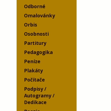
Odborné
Omalovánky
Orbis
Osobnosti
Partitury
Pedagogika
Peníze
Plakáty
Počítače
Podpisy /
Autogramy /
Dedikace