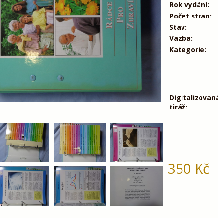
Rok vydání:
Počet stran:
Stav:
Vazba:
Kategorie:
Digitalizovan
tiráž:
350
Kč