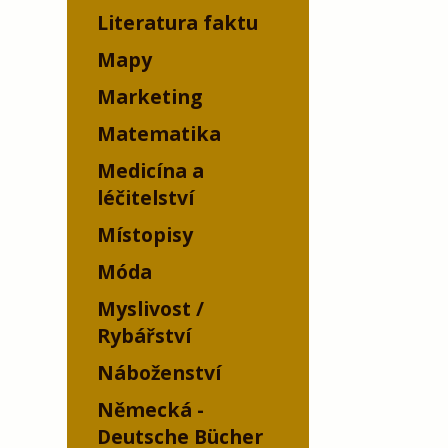
Literatura faktu
Mapy
Marketing
Matematika
Medicína a
léčitelství
Místopisy
Móda
Myslivost /
Rybářství
Náboženství
Německá -
Deutsche Bücher