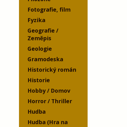
Fotografie, film
Fyzika
Geografie /
Zeměpis
Geologie
Gramodeska
Historický román
Historie
Hobby / Domov
Horror / Thriller
Hudba
Hudba (Hra na