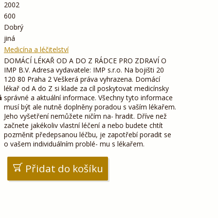
2002
600
Dobrý
jiná
Medicína a léčitelství
DOMÁCÍ LÉKAŘ OD A DO Z RÁDCE PRO ZDRAVÍ O
IMP B.V. Adresa vydavatele: IMP s.r.o. Na bojišti 20
120 80 Praha 2 Veškerá práva vyhrazena. Domácí
lékař od A do Z si klade za cíl poskytovat medicínsky
á
správné a aktuální informace. Všechny tyto informace
musí být ale nutně doplněny poradou s vaším lékařem.
Jeho vyšetření nemůžete ničím na- hradit. Dříve než
začnete jakékoliv vlastní léčení a nebo budete chtít
pozměnit předepsanou léčbu, je zapotřebí poradit se
o vašem individuálním problé- mu s lékařem.
Přidat do košíku