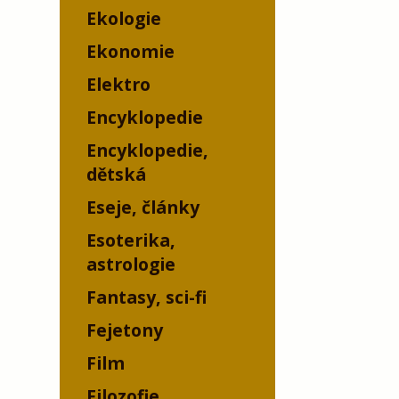
Ekologie
Ekonomie
Elektro
Encyklopedie
Encyklopedie,
dětská
Eseje, články
Esoterika,
astrologie
Fantasy, sci-fi
Fejetony
Film
Filozofie