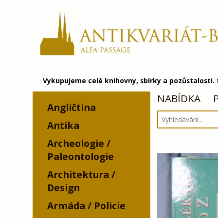
Vykupujeme celé knihovny, sbírky a pozůstalosti.
NABÍDKA
Angličtina
Antika
Archeologie /
Paleontologie
Architektura /
Design
Armáda / Policie