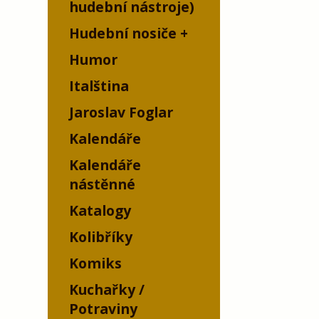
hudební nástroje)
Hudební nosiče
Humor
Italština
Jaroslav Foglar
Kalendáře
Kalendáře
nástěnné
Katalogy
Kolibříky
Komiks
Kuchařky /
Potraviny