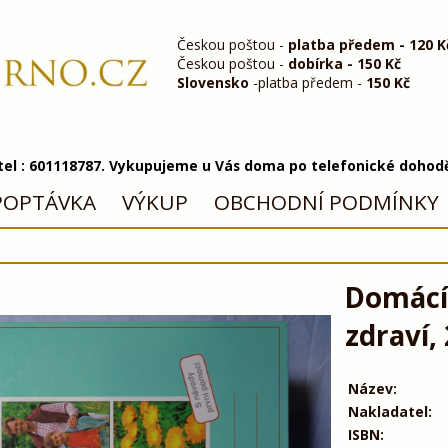
Českou poštou -
platba předem - 120 K
Českou poštou -
dobírka - 150 Kč
Slovensko
-platba předem -
150 Kč
 tel : 601118787. Vykupujeme u Vás doma po telefonické dohod
POPTÁVKA
VÝKUP
OBCHODNÍ PODMÍNKY
Domácí 
zdraví,
Název:
Nakladatel:
ISBN: