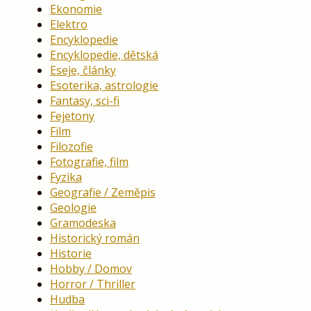
Ekonomie
Elektro
Encyklopedie
Encyklopedie, dětská
Eseje, články
Esoterika, astrologie
Fantasy, sci-fi
Fejetony
Film
Filozofie
Fotografie, film
Fyzika
Geografie / Zeměpis
Geologie
Gramodeska
Historický román
Historie
Hobby / Domov
Horror / Thriller
Hudba