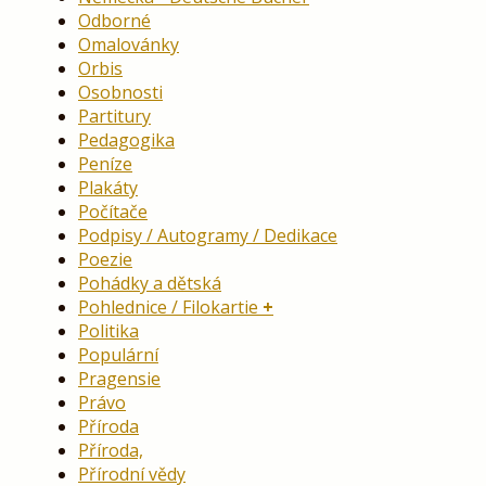
Odborné
Omalovánky
Orbis
Osobnosti
Partitury
Pedagogika
Peníze
Plakáty
Počítače
Podpisy / Autogramy / Dedikace
Poezie
Pohádky a dětská
Pohlednice / Filokartie
Politika
Populární
Pragensie
Právo
Příroda
Příroda,
Přírodní vědy