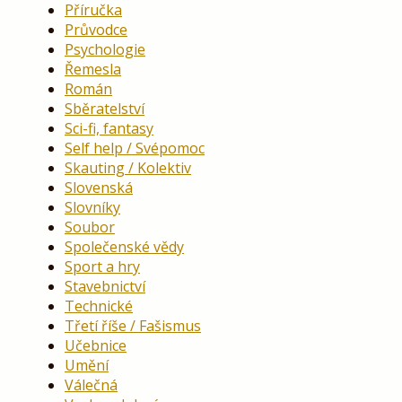
Příručka
Průvodce
Psychologie
Řemesla
Román
Sběratelství
Sci-fi, fantasy
Self help / Svépomoc
Skauting / Kolektiv
Slovenská
Slovníky
Soubor
Společenské vědy
Sport a hry
Stavebnictví
Technické
Třetí říše / Fašismus
Učebnice
Umění
Válečná