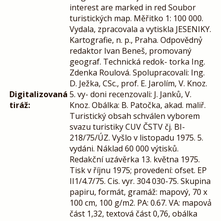
interest are marked in red Soubor
turistických map. Měřitko 1: 100 000.
Vydala, zpracovala a vytiskla JESENIKY.
Kartografie, n. p., Praha. Odpovědnỷ
redaktor Ivan Beneš, promovaný
geograf. Technická redok- torka Ing.
Zdenka Roulová. Spolupracovali: Ing.
D. Ježka, CSc., prof. E. Jarolím, V. Knoz.
Digitalizovaná
5. vy- doni recenzovali: J. Janků, V.
tiráž:
Knoz. Obálka: B. Patočka, akad. maliř.
Turistický obsah schválen vyborem
svazu turistiky CUV ČSTV čj. BI-
218/75/ÚZ. Vyšlo v listopadu 1975. 5.
vydáni. Náklad 60 000 výtisků.
Redakční uzávěrka 13. května 1975.
Tisk v říjnu 1975; provedení: ofset. EP
II1/4.7/75. Cis. vyr. 304 030-75. Skupina
papiru, formát, gramáž: mapový, 70 x
100 cm, 100 g/m2. PA: 0.67. VA: mapovả
část 1,32, textová část 0,76, obálka