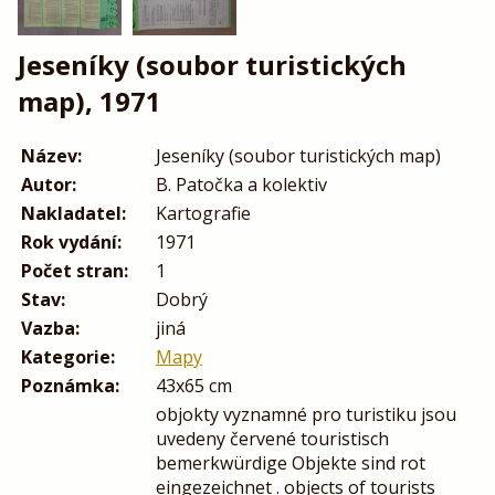
Jeseníky (soubor turistických
map), 1971
Název:
Jeseníky (soubor turistických map)
Autor:
B. Patočka a kolektiv
Nakladatel:
Kartografie
Rok vydání:
1971
Počet stran:
1
Stav:
Dobrý
Vazba:
jiná
Kategorie:
Mapy
Poznámka:
43x65 cm
objokty vyznamné pro turistiku jsou
uvedeny červené touristisch
bemerkwürdige Objekte sind rot
eingezeichnet . objects of tourists