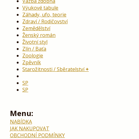
Vazba zdobná
Výukové tabule
Záhady, ufo, teorie
Zdraví / Rodičovství
Zemědělství
Ženský román
Životní styl
Zlín / Baťa
Zoologie
Zpěvník
Starožitnosti / Sběratelství
SP
SP
Menu:
NABÍDKA
JAK NAKUPOVAT
OBCHODNÍ PODMÍNKY