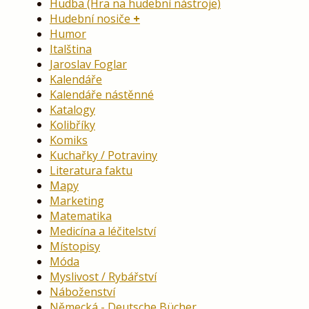
Hudba (Hra na hudební nástroje)
Hudební nosiče
Humor
Italština
Jaroslav Foglar
Kalendáře
Kalendáře nástěnné
Katalogy
Kolibříky
Komiks
Kuchařky / Potraviny
Literatura faktu
Mapy
Marketing
Matematika
Medicína a léčitelství
Místopisy
Móda
Myslivost / Rybářství
Náboženství
Německá - Deutsche Bücher