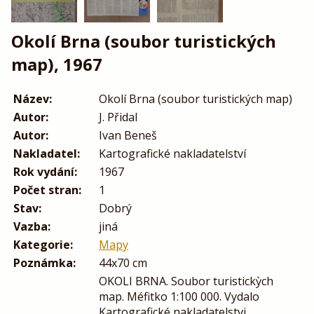
Okolí Brna (soubor turistických
map), 1967
Název:
Okolí Brna (soubor turistických map)
Autor:
J. Přidal
Autor:
Ivan Beneš
Nakladatel:
Kartografické nakladatelství
Rok vydání:
1967
Počet stran:
1
Stav:
Dobrý
Vazba:
jiná
Kategorie:
Mapy
Poznámka:
44x70 cm
OKOLI BRNA. Soubor turistickỳch
map. Méfitko 1:100 000. Vydalo
Kartografické nakladatelstvi.