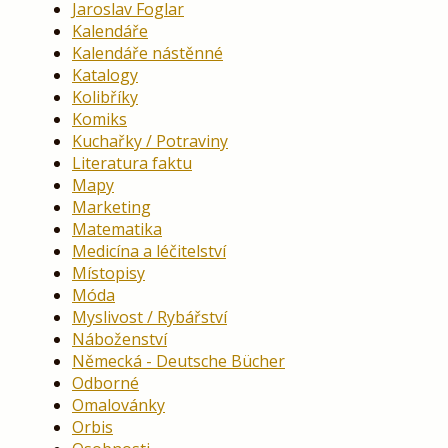
Jaroslav Foglar
Kalendáře
Kalendáře nástěnné
Katalogy
Kolibříky
Komiks
Kuchařky / Potraviny
Literatura faktu
Mapy
Marketing
Matematika
Medicína a léčitelství
Místopisy
Móda
Myslivost / Rybářství
Náboženství
Německá - Deutsche Bücher
Odborné
Omalovánky
Orbis