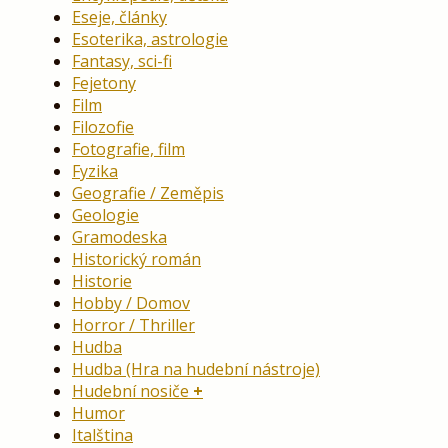
Eseje, články
Esoterika, astrologie
Fantasy, sci-fi
Fejetony
Film
Filozofie
Fotografie, film
Fyzika
Geografie / Zeměpis
Geologie
Gramodeska
Historický román
Historie
Hobby / Domov
Horror / Thriller
Hudba
Hudba (Hra na hudební nástroje)
Hudební nosiče
Humor
Italština