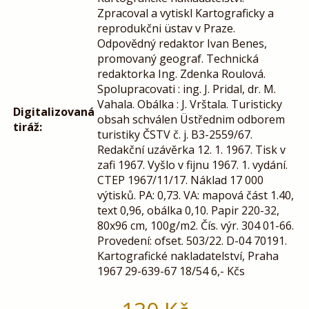
Zpracoval a vytiskl Kartograficky a
reprodukčni üstav v Praze.
Odpovědný redaktor Ivan Benes,
promovaný geograf. Technická
redaktorka Ing. Zdenka Roulová.
Spolupracovati : ing. J. Pridal, dr. M.
Vahala. Obálka : J. Vrštala. Turisticky
Digitalizovaná
obsah schválen Üstřednim odborem
tiráž:
turistiky ČSTV č. j. B3-2559/67.
Redakční uzávěrka 12. 1. 1967. Tisk v
zafi 1967. Vyšlo v fijnu 1967. 1. vydání.
CTEP 1967/11/17. Náklad 17 000
výtisků. PA: 0,73. VA: mapová část 1.40,
text 0,96, obálka 0,10. Papir 220-32,
80x96 cm, 100g/m2. Čís. výr. 304 01-66.
Provedení: ofset. 503/22. D-04 70191.
Kartografické nakladatelství, Praha
1967 29-639-67 18/54 6,- Kčs