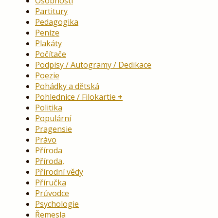
Osobnosti
Partitury
Pedagogika
Peníze
Plakáty
Počítače
Podpisy / Autogramy / Dedikace
Poezie
Pohádky a dětská
Pohlednice / Filokartie
Politika
Populární
Pragensie
Právo
Příroda
Příroda,
Přírodní vědy
Příručka
Průvodce
Psychologie
Řemesla