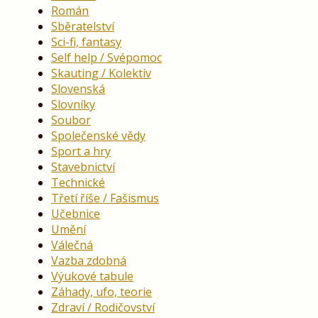
Román
Sběratelství
Sci-fi, fantasy
Self help / Svépomoc
Skauting / Kolektiv
Slovenská
Slovníky
Soubor
Společenské vědy
Sport a hry
Stavebnictví
Technické
Třetí říše / Fašismus
Učebnice
Umění
Válečná
Vazba zdobná
Výukové tabule
Záhady, ufo, teorie
Zdraví / Rodičovství