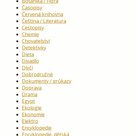
Botanika / Flóra
Časopisy
Červená knihovna
Čeština / Literatura
Cestopisy
Chemie
Chovatelství
Detektivky
Dieta
Divadlo
Dívčí
Dobrodružné
Dokumenty / průkazy
Doprava
Drama
Egypt
Ekologie
Ekonomie
Elektro
Encyklopedie
Encyklopedie, dětská