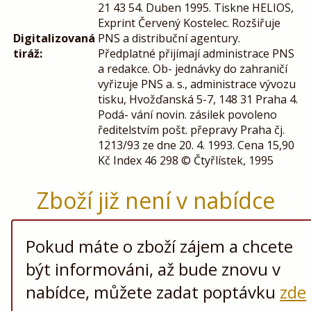
21 43 54. Duben 1995. Tiskne HELIOS,
Exprint Červený Kostelec. Rozšiřuje
Digitalizovaná
PNS a distribuční agentury.
tiráž:
Předplatné přijímají administrace PNS
a redakce. Ob- jednávky do zahraničí
vyřizuje PNS a. s., administrace vývozu
tisku, Hvožďanská 5-7, 148 31 Praha 4.
Podá- vání novin. zásilek povoleno
ředitelstvím pošt. přepravy Praha čj.
1213/93 ze dne 20. 4. 1993. Cena 15,90
Kč Index 46 298 © Čtyřlístek, 1995
Zboží již není v nabídce
Pokud máte o zboží zájem a chcete
být informováni, až bude znovu v
nabídce, můžete zadat poptávku
zde