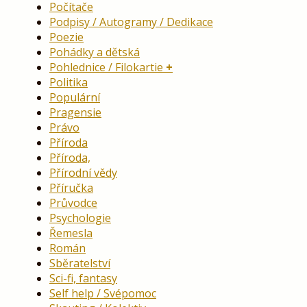
Počítače
Podpisy / Autogramy / Dedikace
Poezie
Pohádky a dětská
Pohlednice / Filokartie
Politika
Populární
Pragensie
Právo
Příroda
Příroda,
Přírodní vědy
Příručka
Průvodce
Psychologie
Řemesla
Román
Sběratelství
Sci-fi, fantasy
Self help / Svépomoc