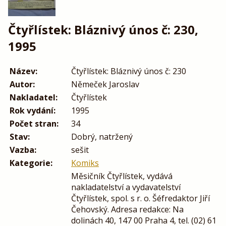
Čtyřlístek: Bláznivý únos č: 230,
1995
Název:
Čtyřlístek: Bláznivý únos č: 230
Autor:
Němeček Jaroslav
Nakladatel:
Čtyřlístek
Rok vydání:
1995
Počet stran:
34
Stav:
Dobrý, natržený
Vazba:
sešit
Kategorie:
Komiks
Měsičník Čtyřlístek, vydává
nakladatelství a vydavatelství
Čtyřlístek, spol. s r. o. Šéfredaktor Jiří
Čehovský. Adresa redakce: Na
dolinách 40, 147 00 Praha 4, tel. (02) 61