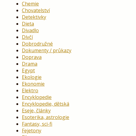
Chemie
Chovatelství
Detektivky
Dieta
Divadlo
Dívčí
Dobrodružné
Dokumenty / průkazy
Doprava
Drama
Egypt
Ekologie
Ekonomie
Elektro
Encyklopedie
Encyklopedie, dětská
Eseje, články
Esoterika, astrologie
Fantasy, sci-fi
Fejetony