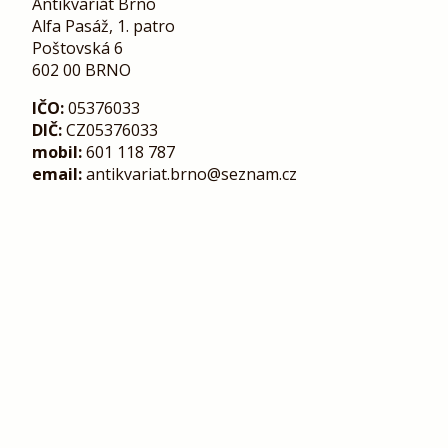
Antikvariát Brno
Alfa Pasáž, 1. patro
Poštovská 6
602 00 BRNO
IČO:
05376033
DIČ:
CZ05376033
mobil:
601 118 787
email:
antikvariat.brno@seznam.cz