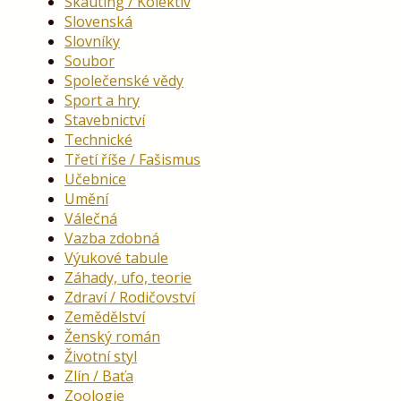
Skauting / Kolektiv
Slovenská
Slovníky
Soubor
Společenské vědy
Sport a hry
Stavebnictví
Technické
Třetí říše / Fašismus
Učebnice
Umění
Válečná
Vazba zdobná
Výukové tabule
Záhady, ufo, teorie
Zdraví / Rodičovství
Zemědělství
Ženský román
Životní styl
Zlín / Baťa
Zoologie