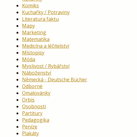
Komiks
Kuchařky / Potraviny
Literatura faktu
Mapy
Marketing
Matematika
Medicína a léčitelství
Místopisy
Móda
Myslivost / Rybářství
Náboženství
Německá - Deutsche Bücher
Odborné
Omalovánky
Orbis
Osobnosti
Partitury
Pedagogika
Peníze
Plakáty