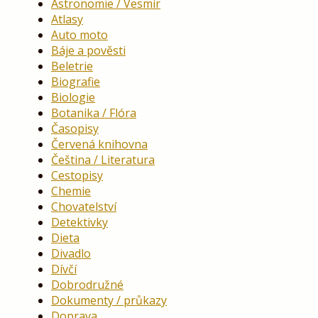
Astronomie / Vesmír
Atlasy
Auto moto
Báje a pověsti
Beletrie
Biografie
Biologie
Botanika / Flóra
Časopisy
Červená knihovna
Čeština / Literatura
Cestopisy
Chemie
Chovatelství
Detektivky
Dieta
Divadlo
Dívčí
Dobrodružné
Dokumenty / průkazy
Doprava