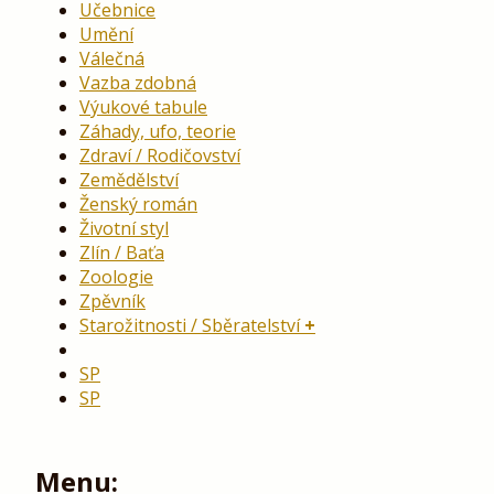
Učebnice
Umění
Válečná
Vazba zdobná
Výukové tabule
Záhady, ufo, teorie
Zdraví / Rodičovství
Zemědělství
Ženský román
Životní styl
Zlín / Baťa
Zoologie
Zpěvník
Starožitnosti / Sběratelství
SP
SP
Menu: