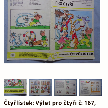
Čtyřlístek: Výlet pro čtyři č: 167,