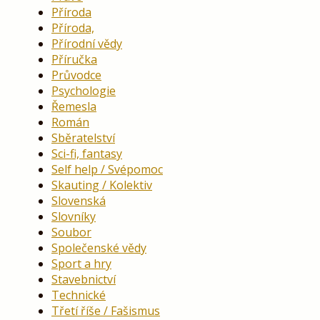
Příroda
Příroda,
Přírodní vědy
Příručka
Průvodce
Psychologie
Řemesla
Román
Sběratelství
Sci-fi, fantasy
Self help / Svépomoc
Skauting / Kolektiv
Slovenská
Slovníky
Soubor
Společenské vědy
Sport a hry
Stavebnictví
Technické
Třetí říše / Fašismus