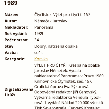
1989
Název:
Čtyřlístek: Výlet pro čtyři č: 167
Autor:
Němeček Jaroslav
Nakladatel:
Panorama
Rok vydání:
1989
Počet stran:
34
Stav:
Dobrý, natržená obálka
Vazba:
sešit
Kategorie:
Komiks
VÝLET PRO ČTYŘI. Kresba na obálce
Jaroslav Němeček. Vydalo
nakladatelství Panorama v Praze 1989.
Knihovnička Čtyřlístek, seš. 167.
Grafická úprava Eva Sýkorová.
Digitalizovaná
Odpovědný redaktor Jiří Čehovský.
tiráž:
Výtvarná redaktorka Vendula Typol-
tová. 1. vydání. Náklad 220 000 výtisků.
Tisk Severografia, Červený Kostelec.