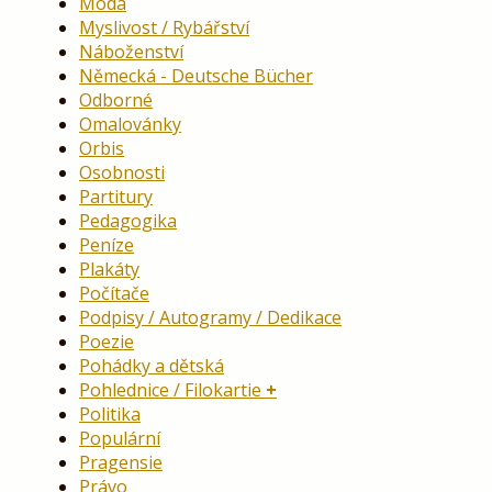
Móda
Myslivost / Rybářství
Náboženství
Německá - Deutsche Bücher
Odborné
Omalovánky
Orbis
Osobnosti
Partitury
Pedagogika
Peníze
Plakáty
Počítače
Podpisy / Autogramy / Dedikace
Poezie
Pohádky a dětská
Pohlednice / Filokartie
Politika
Populární
Pragensie
Právo