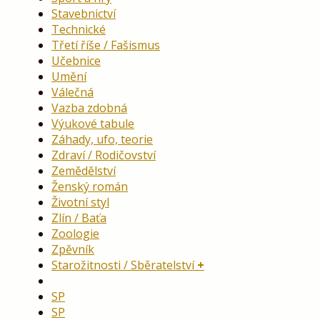
Stavebnictví
Technické
Třetí říše / Fašismus
Učebnice
Umění
Válečná
Vazba zdobná
Výukové tabule
Záhady, ufo, teorie
Zdraví / Rodičovství
Zemědělství
Ženský román
Životní styl
Zlín / Baťa
Zoologie
Zpěvník
Starožitnosti / Sběratelství
SP
SP