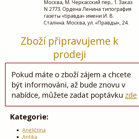
Москва, М. Черкасский пер., 1. Заказ
N 2773. Ордена Ленина типография
газеты «tipавда» имени И. В.
Сталнна. Москва, ул. «Правды», 24.
Zboží připravujeme k
prodeji
Pokud máte o zboží zájem a chcete
být informováni, až bude znovu v
nabídce, můžete zadat poptávku
zde
Kategorie:
Angličtina
Antika