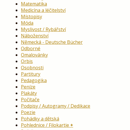
Matematika
Medicína a léčitelství
Místopisy
Móda
Myslivost / Rybářství
Náboženství
Německá - Deutsche Bücher
Odborné
Omalovánky
Orbis
Osobnosti
Partitury
Pedagogika
Peníze
Plakáty
Počítače
Podpisy / Autogramy / Dedikace
Poezie
Pohádky a dětská
Pohlednice / Filokartie