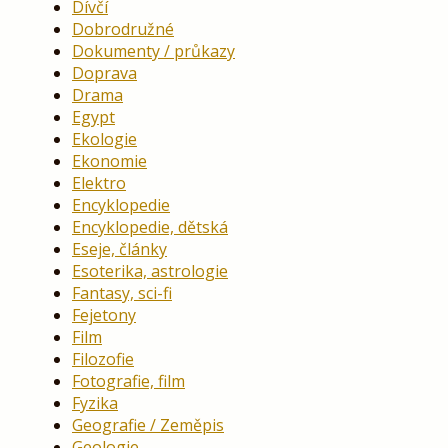
Dívčí
Dobrodružné
Dokumenty / průkazy
Doprava
Drama
Egypt
Ekologie
Ekonomie
Elektro
Encyklopedie
Encyklopedie, dětská
Eseje, články
Esoterika, astrologie
Fantasy, sci-fi
Fejetony
Film
Filozofie
Fotografie, film
Fyzika
Geografie / Zeměpis
Geologie