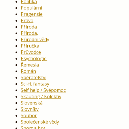
Politika
Populární
Pragensie
Právo
Příroda
Příroda,
Přírodní vědy
Příručka
Průvodce
Psychologie
Řemesla
Román
Sběratelství
Sci-fi, fantasy
Self help / Svépomoc
Skauting / Kolektiv
Slovenská
Slovníky
Soubor
Společenské vědy
Sport a hry