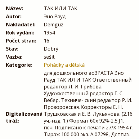
Název:
TAК ИЛИ TAК
Autor:
Эно Payд
Nakladatel:
Demguz
Rok vydání:
1954
Počet stran:
16
Stav:
Dobrý
Vazba:
sešit
Kategorie:
Pohádky a dětská
для дошкольного воЗРАСТА Эно
Рауд ТАК ИЛ И ТАК Ответственный
редактор Л. И. Грибова.
Художкественный редактор Г. С.
Вебер, Техниче- ский редактор Р. И.
Прозоровская. Корректоры Е, Н.
Digitalizovaná
Трушковская и Е, В. Лукьянова. (2.16
tiráž:
уч.-нзд. 1.) Формат 60х 92%-2,5 J1.
печ. Подписано к печати 27/X 1954 г.
Тираж 100 000 экз. А 07298, Деттиз.