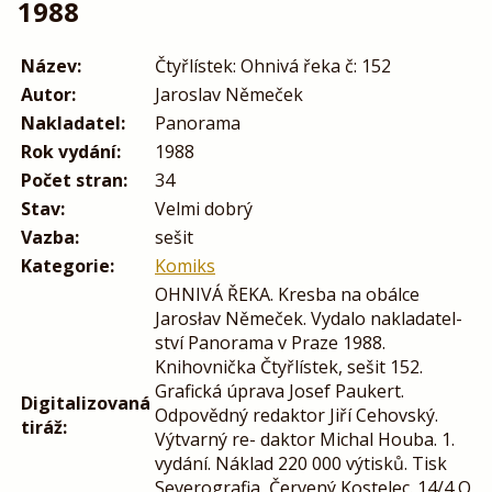
1988
Název:
Čtyřlístek: Ohnivá řeka č: 152
Autor:
Jaroslav Němeček
Nakladatel:
Panorama
Rok vydání:
1988
Počet stran:
34
Stav:
Velmi dobrý
Vazba:
sešit
Kategorie:
Komiks
OHNIVÁ ŘEKA. Kresba na obálce
Jarosłav Němeček. Vydalo nakladatel-
ství Panorama v Praze 1988.
Knihovnička Čtyřlístek, sešit 152.
Grafická úprava Josef Paukert.
Digitalizovaná
Odpovědný redaktor Jiří Cehovský.
tiráž:
Výtvarný re- daktor Michal Houba. 1.
vydání. Náklad 220 000 výtisků. Tisk
Severografia, Červený Kostelec. 14/4 O