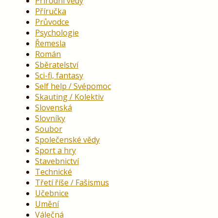
Přírodní vědy
Příručka
Průvodce
Psychologie
Řemesla
Román
Sběratelství
Sci-fi, fantasy
Self help / Svépomoc
Skauting / Kolektiv
Slovenská
Slovníky
Soubor
Společenské vědy
Sport a hry
Stavebnictví
Technické
Třetí říše / Fašismus
Učebnice
Umění
Válečná