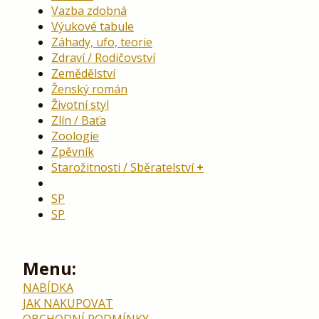
Vazba zdobná
Výukové tabule
Záhady, ufo, teorie
Zdraví / Rodičovství
Zemědělství
Ženský román
Životní styl
Zlín / Baťa
Zoologie
Zpěvník
Starožitnosti / Sběratelství
SP
SP
Menu:
NABÍDKA
JAK NAKUPOVAT
OBCHODNÍ PODMÍNKY