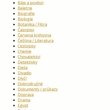
Báje a pověsti
Beletrie
Biografie
Biologie
Botanika / Flóra
Časopisy
Červená knihovna
Čeština / Literatura
Cestopisy
Chemie
Chovatelství
Detektivky
Dieta
Divadlo
Dívčí
Dobrodružné
Dokumenty / průkazy
Doprava
Drama
Egypt