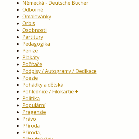
Německá - Deutsche Bücher
Odborné
Omalovánky
Orbis
Osobnosti
Partitury
Pedagogika
Peníze
Plakáty
Počítače
Podpisy / Autogramy / Dedikace
Poezie
Pohádky a dětská
Pohlednice / Filokartie
Politika
Populární
Pragensie
Právo
Příroda
Příroda,