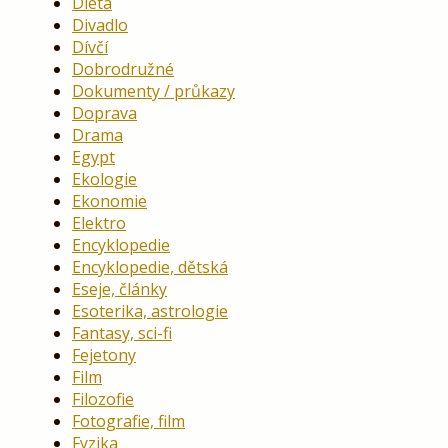
Dieta
Divadlo
Dívčí
Dobrodružné
Dokumenty / průkazy
Doprava
Drama
Egypt
Ekologie
Ekonomie
Elektro
Encyklopedie
Encyklopedie, dětská
Eseje, články
Esoterika, astrologie
Fantasy, sci-fi
Fejetony
Film
Filozofie
Fotografie, film
Fyzika