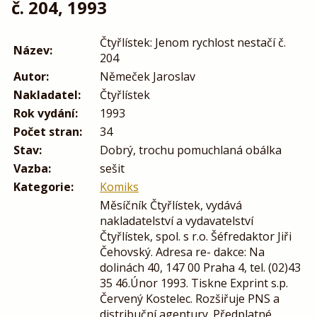
č. 204, 1993
Čtyřlístek: Jenom rychlost nestačí č.
Název:
204
Autor:
Němeček Jaroslav
Nakladatel:
Čtyřlístek
Rok vydání:
1993
Počet stran:
34
Stav:
Dobrý, trochu pomuchlaná obálka
Vazba:
sešit
Kategorie:
Komiks
Měsíčník Čtyřlístek, vydává
nakladatelství a vydavatelství
Čtyřlístek, spol. s r.o. Šéfredaktor Jiři
Čehovský. Adresa re- dakce: Na
dolinách 40, 147 00 Praha 4, tel. (02)43
35 46.Únor 1993. Tiskne Exprint s.p.
Červený Kostelec. Rozšiřuje PNS a
distribuční agentury. Předplatné