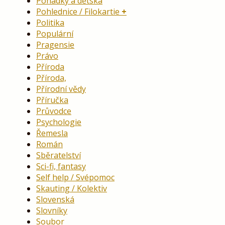
Pohádky a dětská
Pohlednice / Filokartie
Politika
Populární
Pragensie
Právo
Příroda
Příroda,
Přírodní vědy
Příručka
Průvodce
Psychologie
Řemesla
Román
Sběratelství
Sci-fi, fantasy
Self help / Svépomoc
Skauting / Kolektiv
Slovenská
Slovníky
Soubor