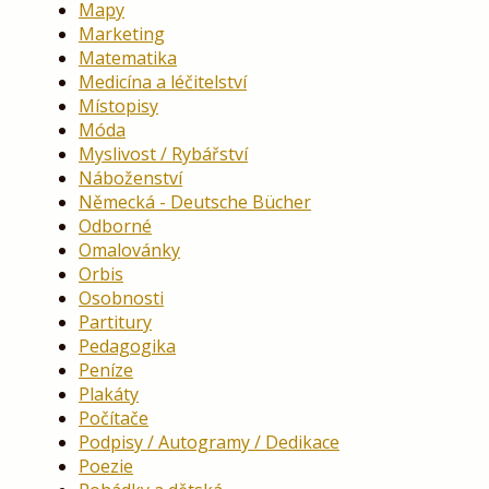
Mapy
Marketing
Matematika
Medicína a léčitelství
Místopisy
Móda
Myslivost / Rybářství
Náboženství
Německá - Deutsche Bücher
Odborné
Omalovánky
Orbis
Osobnosti
Partitury
Pedagogika
Peníze
Plakáty
Počítače
Podpisy / Autogramy / Dedikace
Poezie