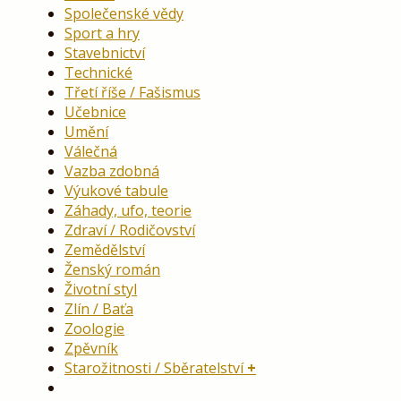
Společenské vědy
Sport a hry
Stavebnictví
Technické
Třetí říše / Fašismus
Učebnice
Umění
Válečná
Vazba zdobná
Výukové tabule
Záhady, ufo, teorie
Zdraví / Rodičovství
Zemědělství
Ženský román
Životní styl
Zlín / Baťa
Zoologie
Zpěvník
Starožitnosti / Sběratelství