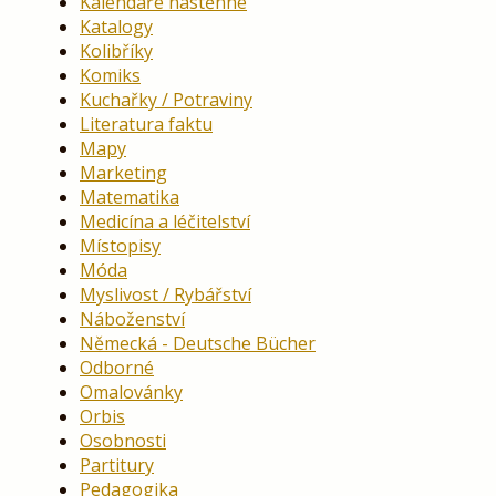
Kalendáře nástěnné
Katalogy
Kolibříky
Komiks
Kuchařky / Potraviny
Literatura faktu
Mapy
Marketing
Matematika
Medicína a léčitelství
Místopisy
Móda
Myslivost / Rybářství
Náboženství
Německá - Deutsche Bücher
Odborné
Omalovánky
Orbis
Osobnosti
Partitury
Pedagogika