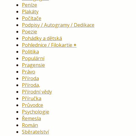
Peníze
Plakáty
Počítače
Podpisy / Autogramy / Dedikace
Poezie
Pohádky a dětská
Pohlednice / Filokartie
Politika
Populární
Pragensie
Právo
Příroda
Příroda,
Přírodní vědy
Příručka
Průvodce
Psychologie
Řemesla
Román
Sběratelství