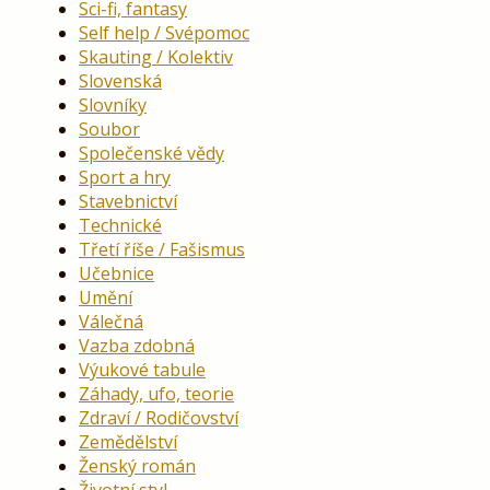
Sci-fi, fantasy
Self help / Svépomoc
Skauting / Kolektiv
Slovenská
Slovníky
Soubor
Společenské vědy
Sport a hry
Stavebnictví
Technické
Třetí říše / Fašismus
Učebnice
Umění
Válečná
Vazba zdobná
Výukové tabule
Záhady, ufo, teorie
Zdraví / Rodičovství
Zemědělství
Ženský román