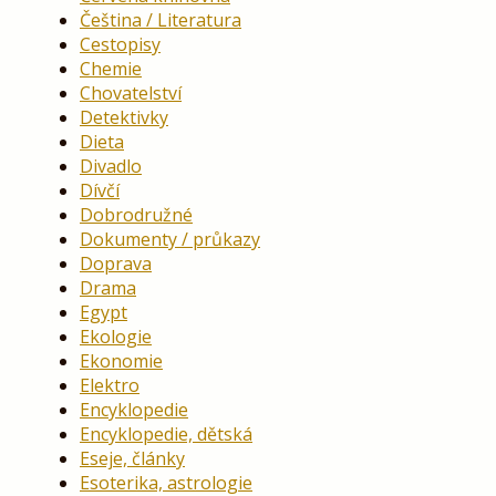
Čeština / Literatura
Cestopisy
Chemie
Chovatelství
Detektivky
Dieta
Divadlo
Dívčí
Dobrodružné
Dokumenty / průkazy
Doprava
Drama
Egypt
Ekologie
Ekonomie
Elektro
Encyklopedie
Encyklopedie, dětská
Eseje, články
Esoterika, astrologie