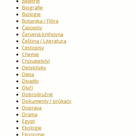
Beletrie
Biografie
Biologie
Botanika / Flóra
Časopisy
Červená knihovna
Čeština / Literatura
Cestopisy
Chemie
Chovatelství
Detektivky
Dieta
Divadlo
Dívčí
Dobrodružné
Dokumenty / průkazy
Doprava
Drama
Egypt
Ekologie
Ekonomie