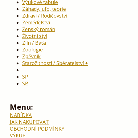
Výukové tabule
Záhady, ufo, teorie
Zdraví / Rodičovství
Zemědělství
Ženský román
Životní styl
Zlín / Baťa
Zoologie
Zpěvník
Starožitnosti / Sběratelství
SP
SP
Menu:
NABÍDKA
JAK NAKUPOVAT
OBCHODNÍ PODMÍNKY
VÝKUP