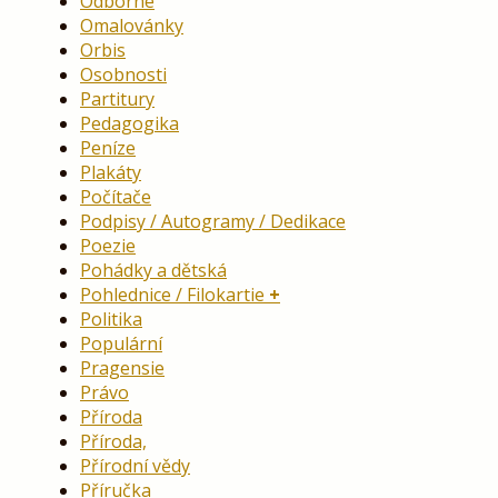
Odborné
Omalovánky
Orbis
Osobnosti
Partitury
Pedagogika
Peníze
Plakáty
Počítače
Podpisy / Autogramy / Dedikace
Poezie
Pohádky a dětská
Pohlednice / Filokartie
Politika
Populární
Pragensie
Právo
Příroda
Příroda,
Přírodní vědy
Příručka