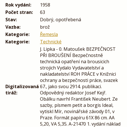
Rok vydání:
1958
Počet stran:
63
Stav:
Dobrý, opotřebená
Vazba:
brož
Kategorie:
Řemesla
Kategorie:
Technické
J. Lipka - 0. Matoušek BEZPEČNOST
PŘI BROUŠENÍ Bezpečnostně
technická opatření na brousicich
strojich Vydalo Vydavatelství a
nakladatelství ROH PRÁCE v Knižnici
ochrany a bezpečnosti práce, svazek
Digitalizovaná
67., jako svou 2914. publikaci.
tiráž:
Odpovědný redaktor Josef Kejř.
Obálku navrhl František Neubert. Ze
sazby, písmem petit a borgis Ideal,
vytiskl Mír, novinářské závody 01, v
Praze. Formát papíru 61X 86 cm. AA
5,20, VA 5,35. A-21470 1. vydání náklad