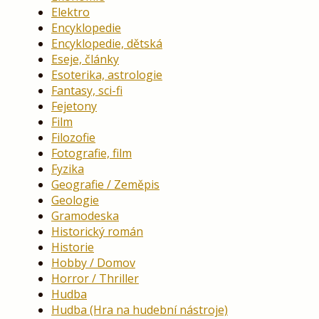
Elektro
Encyklopedie
Encyklopedie, dětská
Eseje, články
Esoterika, astrologie
Fantasy, sci-fi
Fejetony
Film
Filozofie
Fotografie, film
Fyzika
Geografie / Zeměpis
Geologie
Gramodeska
Historický román
Historie
Hobby / Domov
Horror / Thriller
Hudba
Hudba (Hra na hudební nástroje)