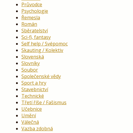
Průvodce
Psychologie
Řemesla
Román
Sběratelství
Sci-fi, fantasy
Self help / Svépomoc
Skauting / Kolektiv
Slovenská
Slovníky
Soubor
Společenské vědy
Sport a hry
Stavebnictví
Technické
Třetí říše / Fašismus
Učebnice
Umění
Válečná
Vazba zdobná