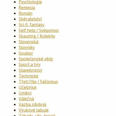
Psychologie
Řemesla
Román
Sběratelství
Sci-fi, fantasy
Self help / Svépomoc
Skauting / Kolektiv
Slovenská
Slovníky
Soubor
Společenské vědy
Sport a hry
Stavebnictví
Technické
Třetí říše / Fašismus
Učebnice
Umění
Válečná
Vazba zdobná
Výukové tabule
Záhady, ufo, teorie