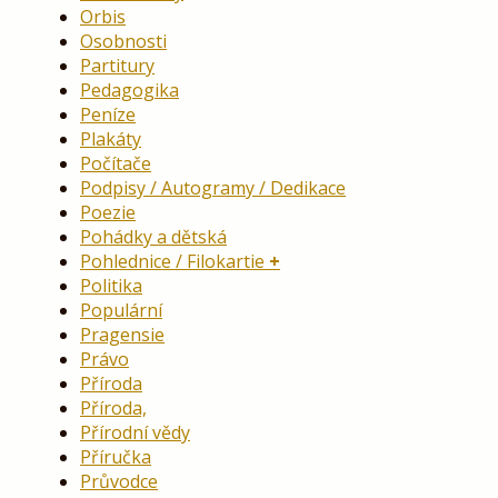
Orbis
Osobnosti
Partitury
Pedagogika
Peníze
Plakáty
Počítače
Podpisy / Autogramy / Dedikace
Poezie
Pohádky a dětská
Pohlednice / Filokartie
Politika
Populární
Pragensie
Právo
Příroda
Příroda,
Přírodní vědy
Příručka
Průvodce