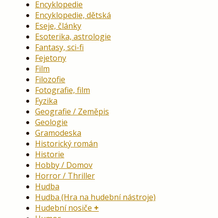
Encyklopedie
Encyklopedie, dětská
Eseje, články
Esoterika, astrologie
Fantasy, sci-fi
Fejetony
Film
Filozofie
Fotografie, film
Fyzika
Geografie / Zeměpis
Geologie
Gramodeska
Historický román
Historie
Hobby / Domov
Horror / Thriller
Hudba
Hudba (Hra na hudební nástroje)
Hudební nosiče