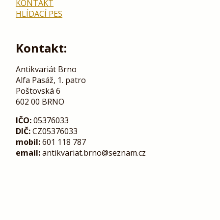
KONTAKT
HLÍDACÍ PES
Kontakt:
Antikvariát Brno
Alfa Pasáž, 1. patro
Poštovská 6
602 00 BRNO
IČO:
05376033
DIČ:
CZ05376033
mobil:
601 118 787
email:
antikvariat.brno@seznam.cz