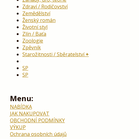
Zdraví / Rodičovství
Zemědělství
Ženský román
Životní styl
Zlín / Baťa
Zoologie
Zpěvník
Starožitnosti / Sběratelství
SP
SP
Menu:
NABÍDKA
JAK NAKUPOVAT
OBCHODNÍ PODMÍNKY
VÝKUP
Ochrana osobních údajů