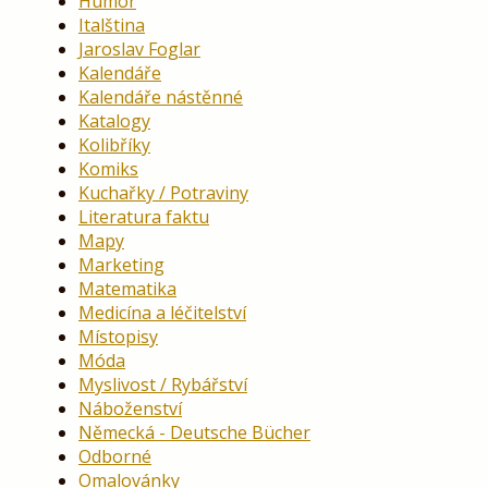
Humor
Italština
Jaroslav Foglar
Kalendáře
Kalendáře nástěnné
Katalogy
Kolibříky
Komiks
Kuchařky / Potraviny
Literatura faktu
Mapy
Marketing
Matematika
Medicína a léčitelství
Místopisy
Móda
Myslivost / Rybářství
Náboženství
Německá - Deutsche Bücher
Odborné
Omalovánky