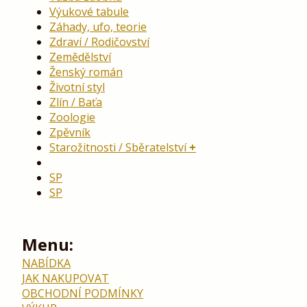
Výukové tabule
Záhady, ufo, teorie
Zdraví / Rodičovství
Zemědělství
Ženský román
Životní styl
Zlín / Baťa
Zoologie
Zpěvník
Starožitnosti / Sběratelství
SP
SP
Menu:
NABÍDKA
JAK NAKUPOVAT
OBCHODNÍ PODMÍNKY