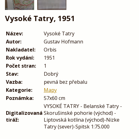
Vysoké Tatry, 1951
Název:
Vysoké Tatry
Autor:
Gustav Hofmann
Nakladatel:
Orbis
Rok vydání:
1951
Počet stran:
1
Stav:
Dobrý
Vazba:
pevná bez přebalu
Kategorie:
Mapy
Poznámka:
57x60 cm
VYSOKÉ TATRY - Belanské Tatry -
Digitalizovaná
Skorušinské pohorie (východ) -
tiráž:
Liptovská kotlina (východ)-Nizke
Tatry (sever)-Spitsk 1:75.000