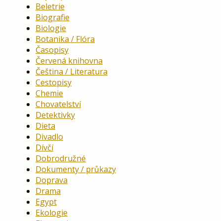
Beletrie
Biografie
Biologie
Botanika / Flóra
Časopisy
Červená knihovna
Čeština / Literatura
Cestopisy
Chemie
Chovatelství
Detektivky
Dieta
Divadlo
Dívčí
Dobrodružné
Dokumenty / průkazy
Doprava
Drama
Egypt
Ekologie