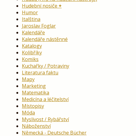
Hudební nosiče
Humor
Italština
Jaroslav Foglar
Kalendáře
Kalendáře nástěnné
Katalogy
Kolibříky
Komiks
Kuchařky / Potraviny
Literatura faktu
Mapy
Marketing
Matematika
Medicína a léčitelství
Místopisy
Móda
Myslivost / Rybářství
Náboženství
Německá - Deutsche Bücher