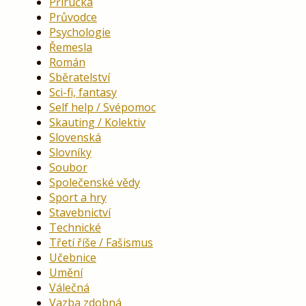
Příručka
Průvodce
Psychologie
Řemesla
Román
Sběratelství
Sci-fi, fantasy
Self help / Svépomoc
Skauting / Kolektiv
Slovenská
Slovníky
Soubor
Společenské vědy
Sport a hry
Stavebnictví
Technické
Třetí říše / Fašismus
Učebnice
Umění
Válečná
Vazba zdobná