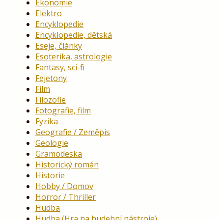
Ekonomie
Elektro
Encyklopedie
Encyklopedie, dětská
Eseje, články
Esoterika, astrologie
Fantasy, sci-fi
Fejetony
Film
Filozofie
Fotografie, film
Fyzika
Geografie / Zeměpis
Geologie
Gramodeska
Historický román
Historie
Hobby / Domov
Horror / Thriller
Hudba
Hudba (Hra na hudební nástroje)