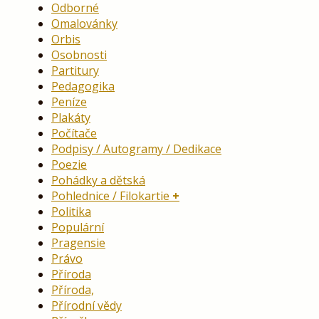
Odborné
Omalovánky
Orbis
Osobnosti
Partitury
Pedagogika
Peníze
Plakáty
Počítače
Podpisy / Autogramy / Dedikace
Poezie
Pohádky a dětská
Pohlednice / Filokartie
Politika
Populární
Pragensie
Právo
Příroda
Příroda,
Přírodní vědy