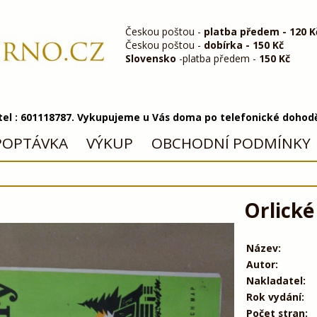
Českou poštou -
platba předem - 120 K
Českou poštou -
dobírka - 150 Kč
Slovensko
-platba předem -
150 Kč
 tel : 601118787. Vykupujeme u Vás doma po telefonické dohod
POPTÁVKA
VÝKUP
OBCHODNÍ PODMÍNKY
Orlické
Název:
Autor:
Nakladatel:
Rok vydání:
Počet stran: