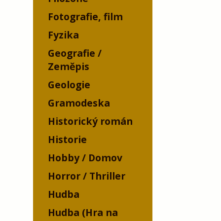
Fotografie, film
Fyzika
Geografie /
Zeměpis
Geologie
Gramodeska
Historický román
Historie
Hobby / Domov
Horror / Thriller
Hudba
Hudba (Hra na