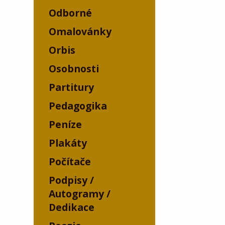
Odborné
Omalovánky
Orbis
Osobnosti
Partitury
Pedagogika
Peníze
Plakáty
Počítače
Podpisy /
Autogramy /
Dedikace