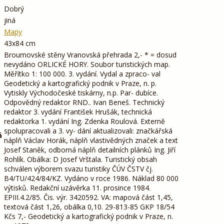
Dobrý
jiná
Mapy
43x84 cm
Broumovské stěny Vranovská přehrada 2,- * = dosud
nevydáno ORLICKÉ HORY. Soubor turistických map.
Měřítko 1: 100 000. 3. vydání. Vydal a zpraco- val
Geodetický a kartografický podnik v Praze, n. p.
Vytiskly Východočeské tiskárny, n.p. Par- dubíce.
Odpovědný redaktor RND.. Ivan Beneš. Technický
redaktor 3. vydání František Hrušák, technická
redaktorka 1. vydání Ing. Zdenka Roulová. Externě
spolupracovali a 3. vy- dání aktualizovali: značkářská
á
náplň Václav Horák, náplň vlastivědných značek a text
Josef Staněk, odborná náplň detailních plánků Ing. Jiří
Rohlík. Obálka: D Josef Vrštala. Turistický obsah
schválen výborem svazu turistiky ČÚV ČSTV čj.
B4/TU/424/84/KZ. Vydáno v roce 1986. Náklad 80 000
výtisků. Redakční uzávěrka 11. prosince 1984.
EPIII.4.2/85. Čis. výr. 3420592. VA: mapová část 1,45,
textová část 1,26, obálka 0,10. 29-813-85 GKP 18/54
Kčs 7,- Geodetický a kartografický podnik v Praze, n.