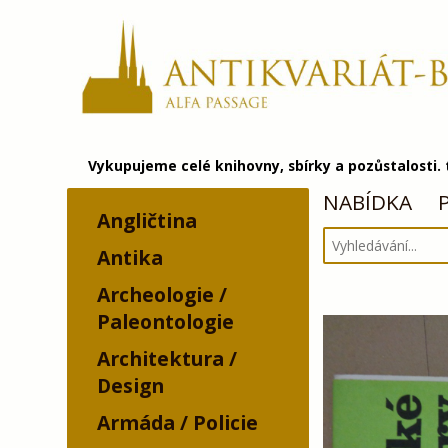
Vykupujeme celé knihovny, sbírky a pozůstalosti.
NABÍDKA
Angličtina
Antika
Archeologie /
Paleontologie
Architektura /
Design
Armáda / Policie