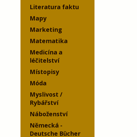
Literatura faktu
Mapy
Marketing
Matematika
Medicína a
léčitelství
Místopisy
Móda
Myslivost /
Rybářství
Náboženství
Německá -
Deutsche Bücher