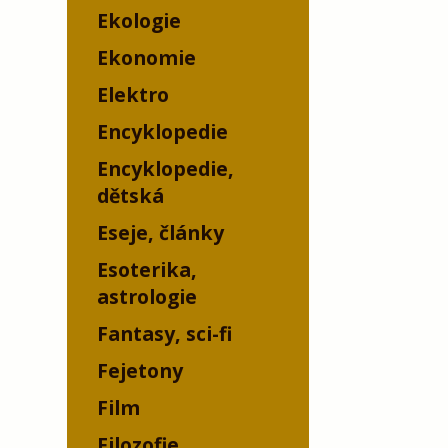
Ekologie
Ekonomie
Elektro
Encyklopedie
Encyklopedie,
dětská
Eseje, články
Esoterika,
astrologie
Fantasy, sci-fi
Fejetony
Film
Filozofie