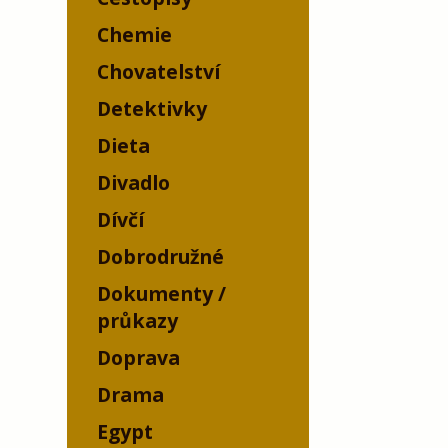
Chemie
Chovatelství
Detektivky
Dieta
Divadlo
Dívčí
Dobrodružné
Dokumenty /
průkazy
Doprava
Drama
Egypt