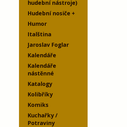
hudební nástroje)
Hudební nosiče
Humor
Italština
Jaroslav Foglar
Kalendáře
Kalendáře
nástěnné
Katalogy
Kolibříky
Komiks
Kuchařky /
Potraviny