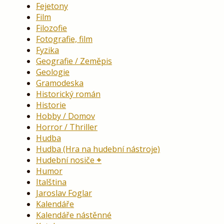
Fejetony
Film
Filozofie
Fotografie, film
Fyzika
Geografie / Zeměpis
Geologie
Gramodeska
Historický román
Historie
Hobby / Domov
Horror / Thriller
Hudba
Hudba (Hra na hudební nástroje)
Hudební nosiče
Humor
Italština
Jaroslav Foglar
Kalendáře
Kalendáře nástěnné