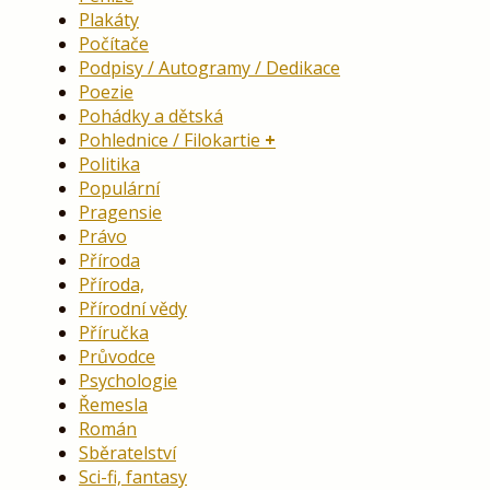
Plakáty
Počítače
Podpisy / Autogramy / Dedikace
Poezie
Pohádky a dětská
Pohlednice / Filokartie
Politika
Populární
Pragensie
Právo
Příroda
Příroda,
Přírodní vědy
Příručka
Průvodce
Psychologie
Řemesla
Román
Sběratelství
Sci-fi, fantasy