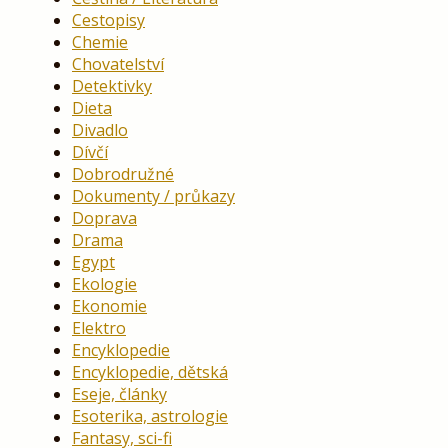
Cestopisy
Chemie
Chovatelství
Detektivky
Dieta
Divadlo
Dívčí
Dobrodružné
Dokumenty / průkazy
Doprava
Drama
Egypt
Ekologie
Ekonomie
Elektro
Encyklopedie
Encyklopedie, dětská
Eseje, články
Esoterika, astrologie
Fantasy, sci-fi