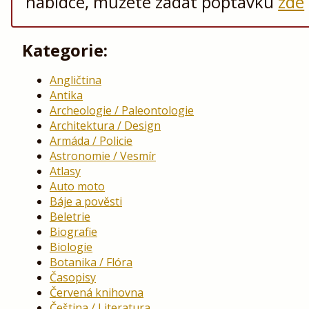
nabídce, můžete zadat poptávku
zde
Kategorie:
Angličtina
Antika
Archeologie / Paleontologie
Architektura / Design
Armáda / Policie
Astronomie / Vesmír
Atlasy
Auto moto
Báje a pověsti
Beletrie
Biografie
Biologie
Botanika / Flóra
Časopisy
Červená knihovna
Čeština / Literatura