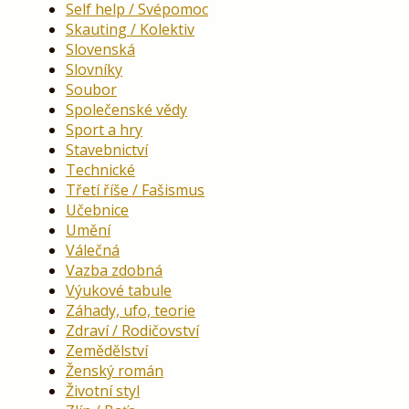
Self help / Svépomoc
Skauting / Kolektiv
Slovenská
Slovníky
Soubor
Společenské vědy
Sport a hry
Stavebnictví
Technické
Třetí říše / Fašismus
Učebnice
Umění
Válečná
Vazba zdobná
Výukové tabule
Záhady, ufo, teorie
Zdraví / Rodičovství
Zemědělství
Ženský román
Životní styl