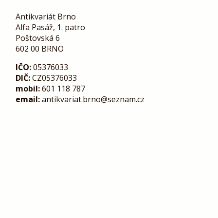
Antikvariát Brno
Alfa Pasáž, 1. patro
Poštovská 6
602 00 BRNO
IČO:
05376033
DIČ:
CZ05376033
mobil:
601 118 787
email:
antikvariat.brno@seznam.cz