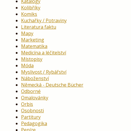
Katalogy
Kolibříky
Komiks
Kuchařky / Potraviny
Literatura faktu
Mapy
Marketing
Matematika
Medicína a léčitelství
Místopisy
Móda
Myslivost / Rybářství
Náboženství
Německá - Deutsche Bücher
Odborné
Omalovánky
Orbis
Osobnosti
Partitury
Pedagogika
Peníze