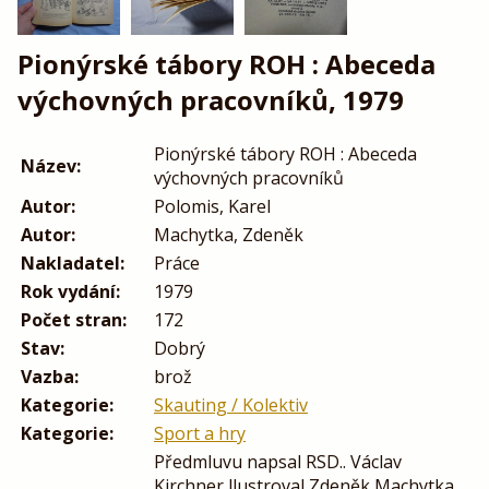
Pionýrské tábory ROH : Abeceda
výchovných pracovníků, 1979
Pionýrské tábory ROH : Abeceda
Název:
výchovných pracovníků
Autor:
Polomis, Karel
Autor:
Machytka, Zdeněk
Nakladatel:
Práce
Rok vydání:
1979
Počet stran:
172
Stav:
Dobrý
Vazba:
brož
Kategorie:
Skauting / Kolektiv
Kategorie:
Sport a hry
Předmluvu napsal RSD.. Václav
Kirchner llustroval Zdeněk Machytka