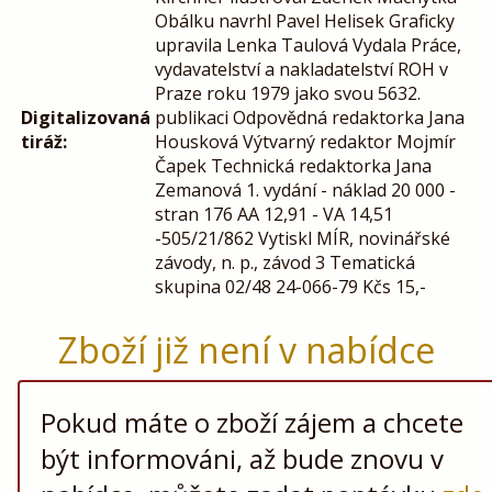
Obálku navrhl Pavel Helisek Graficky
upravila Lenka Taulová Vydala Práce,
vydavatelství a nakladatelství ROH v
Praze roku 1979 jako svou 5632.
Digitalizovaná
publikaci Odpovědná redaktorka Jana
tiráž:
Housková Výtvarný redaktor Mojmír
Čapek Technická redaktorka Jana
Zemanová 1. vydání - náklad 20 000 -
stran 176 AA 12,91 - VA 14,51
-505/21/862 Vytiskl MÍR, novinářské
závody, n. p., závod 3 Tematická
skupina 02/48 24-066-79 Kčs 15,-
Zboží již není v nabídce
Pokud máte o zboží zájem a chcete
být informováni, až bude znovu v