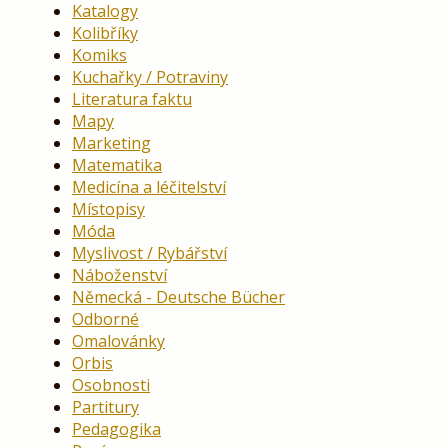
Katalogy
Kolibříky
Komiks
Kuchařky / Potraviny
Literatura faktu
Mapy
Marketing
Matematika
Medicína a léčitelství
Místopisy
Móda
Myslivost / Rybářství
Náboženství
Německá - Deutsche Bücher
Odborné
Omalovánky
Orbis
Osobnosti
Partitury
Pedagogika