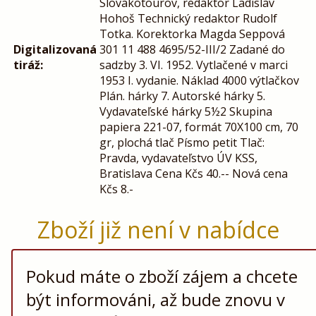
Slovakotourov, redaktor Ladislav
Hohoš Technický redaktor Rudolf
Totka. Korektorka Magda Seppová
Digitalizovaná
301 11 488 4695/52-III/2 Zadané do
tiráž:
sadzby 3. VI. 1952. Vytlačené v marci
1953 I. vydanie. Náklad 4000 výtlačkov
Plán. hárky 7. Autorské hárky 5.
Vydavateľské hárky 5½2 Skupina
papiera 221-07, formát 70X100 cm, 70
gr, plochá tlač Písmo petit Tlač:
Pravda, vydavateľstvo ÚV KSS,
Bratislava Cena Kčs 40.-- Nová cena
Kčs 8.-
Zboží již není v nabídce
Pokud máte o zboží zájem a chcete
být informováni, až bude znovu v