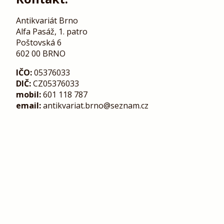
Antikvariát Brno
Alfa Pasáž, 1. patro
Poštovská 6
602 00 BRNO
IČO:
05376033
DIČ:
CZ05376033
mobil:
601 118 787
email:
antikvariat.brno@seznam.cz