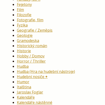
Fejetony
Film
Filozofie
Fotografie, film
Fyzika
Geografie / Zeměpis
Geologie
Gramodeska
Historický román
Historie
Hobby / Domov
Horror / Thriller
Hudba
Hudba (Hra na hudební nástroje)
Hudební nosiče
Humor
Italština
Jaroslav Foglar
Kalendáře
Kalendáře nástěnné