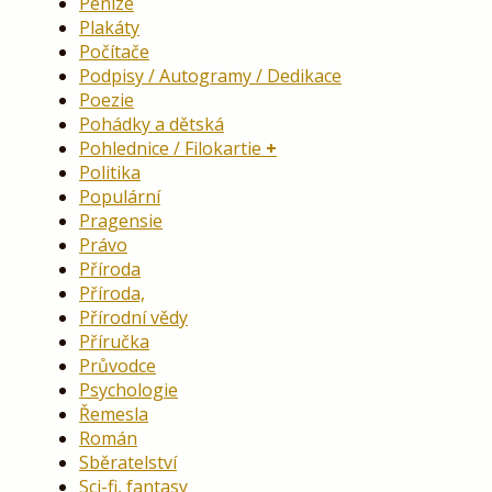
Peníze
Plakáty
Počítače
Podpisy / Autogramy / Dedikace
Poezie
Pohádky a dětská
Pohlednice / Filokartie
Politika
Populární
Pragensie
Právo
Příroda
Příroda,
Přírodní vědy
Příručka
Průvodce
Psychologie
Řemesla
Román
Sběratelství
Sci-fi, fantasy