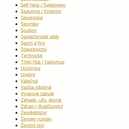
Self help / Svépomoc
Skauting / Kolektiv
Slovenská
Slovníky
Soubor
Společenské vědy
Sport a hry
Stavebnictví
Technické
Třetí říše / Fašismus
Učebnice
Umění
Válečná
Vazba zdobná
Výukové tabule
Záhady, ufo, teorie
Zdraví / Rodičovství
Zemědělství
Ženský román
Životní styl