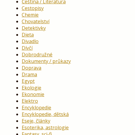
Čeština / Literatura
Cestopisy
Chemie
Chovatelství
Detektivky
Dieta
Divadlo
Dívčí
Dobrodružné
Dokumenty / průkazy
Doprava
Drama
Egypt
Ekologie
Ekonomie
Elektro
Encyklopedie
Encyklopedie, dětská
Eseje, články
Esoterika, astrologie
Fantasy, sci-fi