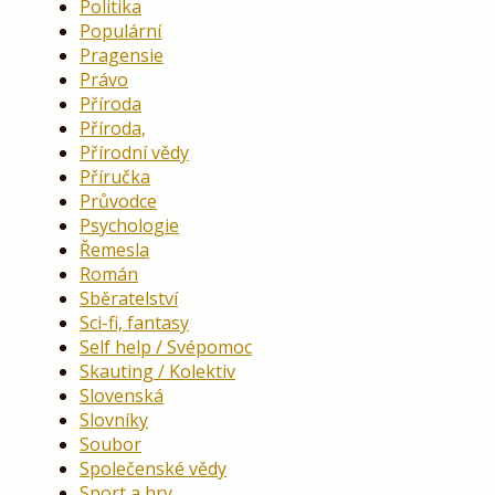
Politika
Populární
Pragensie
Právo
Příroda
Příroda,
Přírodní vědy
Příručka
Průvodce
Psychologie
Řemesla
Román
Sběratelství
Sci-fi, fantasy
Self help / Svépomoc
Skauting / Kolektiv
Slovenská
Slovníky
Soubor
Společenské vědy
Sport a hry