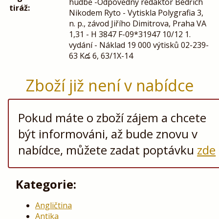
hudbě -Odpovědný redaktor Bedřich
tiráž:
Nikodem Ryto - Vytiskla Polygrafia 3,
n. p., závod Jiřího Dimitrova, Praha VA
1,31 - H 3847 F-09*31947 10/12 1.
vydání - Náklad 19 000 výtisků 02-239-
63 Kడ 6, 63/1X-14
Zboží již není v nabídce
Pokud máte o zboží zájem a chcete
být informováni, až bude znovu v
nabídce, můžete zadat poptávku
zde
Kategorie:
Angličtina
Antika