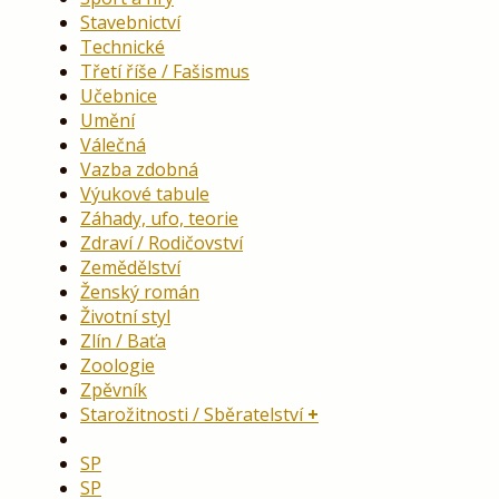
Stavebnictví
Technické
Třetí říše / Fašismus
Učebnice
Umění
Válečná
Vazba zdobná
Výukové tabule
Záhady, ufo, teorie
Zdraví / Rodičovství
Zemědělství
Ženský román
Životní styl
Zlín / Baťa
Zoologie
Zpěvník
Starožitnosti / Sběratelství
SP
SP