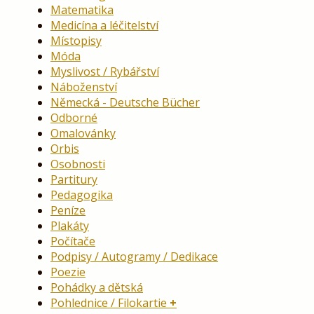
Matematika
Medicína a léčitelství
Místopisy
Móda
Myslivost / Rybářství
Náboženství
Německá - Deutsche Bücher
Odborné
Omalovánky
Orbis
Osobnosti
Partitury
Pedagogika
Peníze
Plakáty
Počítače
Podpisy / Autogramy / Dedikace
Poezie
Pohádky a dětská
Pohlednice / Filokartie