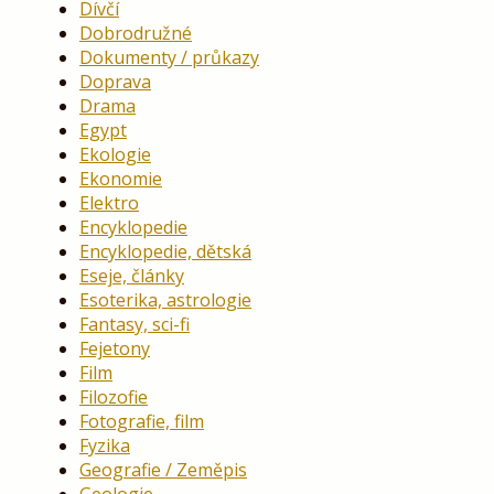
Dívčí
Dobrodružné
Dokumenty / průkazy
Doprava
Drama
Egypt
Ekologie
Ekonomie
Elektro
Encyklopedie
Encyklopedie, dětská
Eseje, články
Esoterika, astrologie
Fantasy, sci-fi
Fejetony
Film
Filozofie
Fotografie, film
Fyzika
Geografie / Zeměpis
Geologie