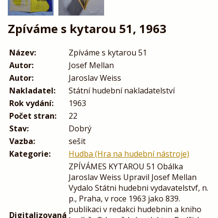
Zpíváme s kytarou 51, 1963
Název:
Zpíváme s kytarou 51
Autor:
Josef Mellan
Autor:
Jaroslav Weiss
Nakladatel:
Státní hudební nakladatelství
Rok vydání:
1963
Počet stran:
22
Stav:
Dobrý
Vazba:
sešit
Kategorie:
Hudba (Hra na hudební nástroje)
ZPÍVÁMES KYTAROU 51 Obálka
Jaroslav Weiss Upravil Josef Mellan
Vydalo Státni hudebni vydavatelstvf, n.
p., Praha, v roce 1963 jako 839.
publikaci v redakci hudebnin a kniho
Digitalizovaná