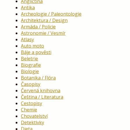
Angličtina
Antika
Archeologie / Paleontologie
Architektura / Design
Armáda / Policie
Astronomie / Vesmír
Atlasy
Auto moto
Báje a pověsti
Beletrie
Biografie
Biologie
Botanika / Flóra
Časopisy
Červená knihovna
Čeština / Literatura
Cestopisy
Chemie
Chovatelství
Detektivky
Dieta