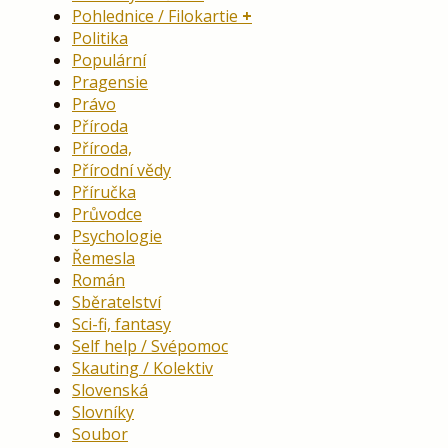
Pohlednice / Filokartie
Politika
Populární
Pragensie
Právo
Příroda
Příroda,
Přírodní vědy
Příručka
Průvodce
Psychologie
Řemesla
Román
Sběratelství
Sci-fi, fantasy
Self help / Svépomoc
Skauting / Kolektiv
Slovenská
Slovníky
Soubor