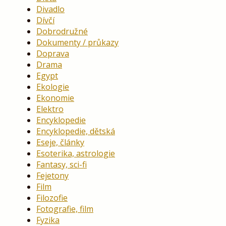
Divadlo
Dívčí
Dobrodružné
Dokumenty / průkazy
Doprava
Drama
Egypt
Ekologie
Ekonomie
Elektro
Encyklopedie
Encyklopedie, dětská
Eseje, články
Esoterika, astrologie
Fantasy, sci-fi
Fejetony
Film
Filozofie
Fotografie, film
Fyzika