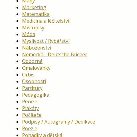
Mapy
Marketing
Matematika
Medicína a léčitelství
Místopisy
Móda
Myslivost / Rybářství
Náboženství
Německá - Deutsche Bücher
Odborné
Omalovánky
Orbis
Osobnosti
Partitury
Pedagogika
Peníze
Plakáty
Počítače
Podpisy / Autogramy / Dedikace
Poezie
Pohádky a dětská