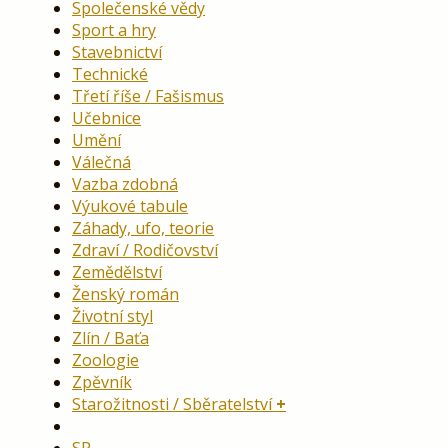
Společenské vědy
Sport a hry
Stavebnictví
Technické
Třetí říše / Fašismus
Učebnice
Umění
Válečná
Vazba zdobná
Výukové tabule
Záhady, ufo, teorie
Zdraví / Rodičovství
Zemědělství
Ženský román
Životní styl
Zlín / Baťa
Zoologie
Zpěvník
Starožitnosti / Sběratelství
SP