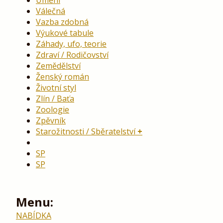
Umění
Válečná
Vazba zdobná
Výukové tabule
Záhady, ufo, teorie
Zdraví / Rodičovství
Zemědělství
Ženský román
Životní styl
Zlín / Baťa
Zoologie
Zpěvník
Starožitnosti / Sběratelství
SP
SP
Menu:
NABÍDKA