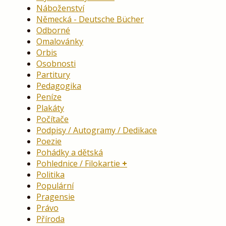
Náboženství
Německá - Deutsche Bücher
Odborné
Omalovánky
Orbis
Osobnosti
Partitury
Pedagogika
Peníze
Plakáty
Počítače
Podpisy / Autogramy / Dedikace
Poezie
Pohádky a dětská
Pohlednice / Filokartie
Politika
Populární
Pragensie
Právo
Příroda