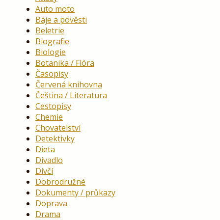
Auto moto
Báje a pověsti
Beletrie
Biografie
Biologie
Botanika / Flóra
Časopisy
Červená knihovna
Čeština / Literatura
Cestopisy
Chemie
Chovatelství
Detektivky
Dieta
Divadlo
Dívčí
Dobrodružné
Dokumenty / průkazy
Doprava
Drama