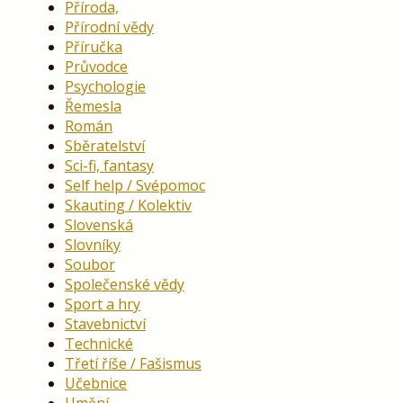
Příroda,
Přírodní vědy
Příručka
Průvodce
Psychologie
Řemesla
Román
Sběratelství
Sci-fi, fantasy
Self help / Svépomoc
Skauting / Kolektiv
Slovenská
Slovníky
Soubor
Společenské vědy
Sport a hry
Stavebnictví
Technické
Třetí říše / Fašismus
Učebnice