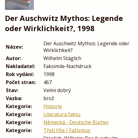
Der Auschwitz Mythos: Legende
oder Wirklichkeit?, 1998
Der Auschwitz Mythos: Legende oder
Název:
Wirklichkeit?
Autor:
Wilhelm Stäglich
Nakladatel:
Faksimile-Nachdruck
Rok vydání:
1998
Počet stran:
467
Stav:
Velmi dobrý
Vazba:
brož
Kategorie:
Historie
Kategorie:
Literatura faktu
Kategorie:
Německá - Deutsche Bücher
Kategorie:
Třetí říše / Fašismus