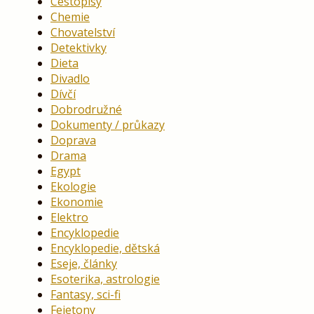
Cestopisy
Chemie
Chovatelství
Detektivky
Dieta
Divadlo
Dívčí
Dobrodružné
Dokumenty / průkazy
Doprava
Drama
Egypt
Ekologie
Ekonomie
Elektro
Encyklopedie
Encyklopedie, dětská
Eseje, články
Esoterika, astrologie
Fantasy, sci-fi
Fejetony