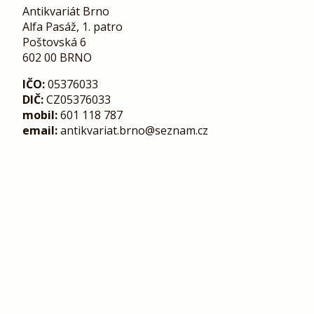
Antikvariát Brno
Alfa Pasáž, 1. patro
Poštovská 6
602 00 BRNO
IČO:
05376033
DIČ:
CZ05376033
mobil:
601 118 787
email:
antikvariat.brno@seznam.cz