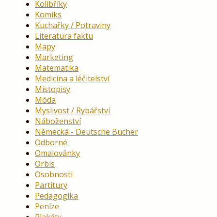
Kolibříky
Komiks
Kuchařky / Potraviny
Literatura faktu
Mapy
Marketing
Matematika
Medicína a léčitelství
Místopisy
Móda
Myslivost / Rybářství
Náboženství
Německá - Deutsche Bücher
Odborné
Omalovánky
Orbis
Osobnosti
Partitury
Pedagogika
Peníze
Plakáty