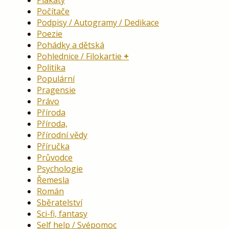
Počítače
Podpisy / Autogramy / Dedikace
Poezie
Pohádky a dětská
Pohlednice / Filokartie
Politika
Populární
Pragensie
Právo
Příroda
Příroda,
Přírodní vědy
Příručka
Průvodce
Psychologie
Řemesla
Román
Sběratelství
Sci-fi, fantasy
Self help / Svépomoc