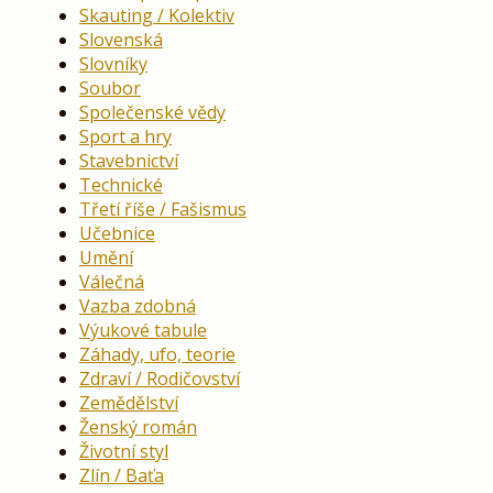
Skauting / Kolektiv
Slovenská
Slovníky
Soubor
Společenské vědy
Sport a hry
Stavebnictví
Technické
Třetí říše / Fašismus
Učebnice
Umění
Válečná
Vazba zdobná
Výukové tabule
Záhady, ufo, teorie
Zdraví / Rodičovství
Zemědělství
Ženský román
Životní styl
Zlín / Baťa