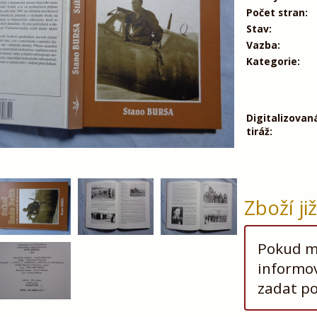
Počet stran:
Stav:
Vazba:
Kategorie:
Digitalizovan
tiráž:
Zboží ji
Pokud má
informov
zadat p