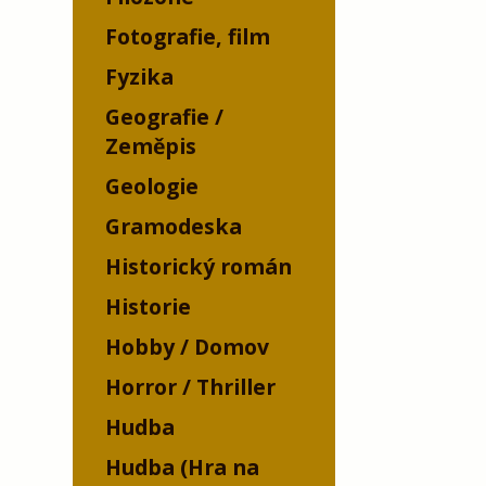
Fotografie, film
Fyzika
Geografie /
Zeměpis
Geologie
Gramodeska
Historický román
Historie
Hobby / Domov
Horror / Thriller
Hudba
Hudba (Hra na