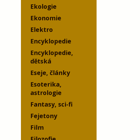
Ekologie
Ekonomie
Elektro
Encyklopedie
Encyklopedie,
dětská
Eseje, články
Esoterika,
astrologie
Fantasy, sci-fi
Fejetony
Film
Filozofie