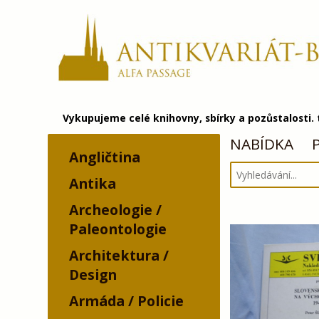
Vykupujeme celé knihovny, sbírky a pozůstalosti.
NABÍDKA
Angličtina
Antika
Archeologie /
Paleontologie
Architektura /
Design
Armáda / Policie