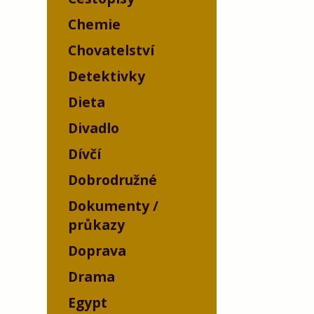
Chemie
Chovatelství
Detektivky
Dieta
Divadlo
Dívčí
Dobrodružné
Dokumenty /
průkazy
Doprava
Drama
Egypt