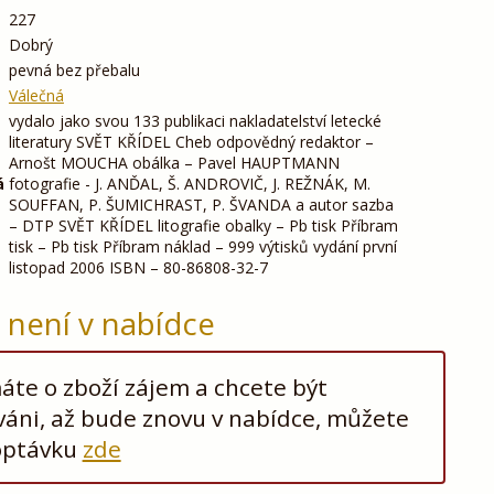
227
Dobrý
pevná bez přebalu
Válečná
vydalo jako svou 133 publikaci nakladatelství letecké
literatury SVĚT KŘÍDEL Cheb odpovědný redaktor –
Arnošt MOUCHA obálka – Pavel HAUPTMANN
á
fotografie - J. ANĎAL, Š. ANDROVIČ, J. REŽNÁK, M.
SOUFFAN, P. ŠUMICHRAST, P. ŠVANDA a autor sazba
– DTP SVĚT KŘÍDEL litografie obalky – Pb tisk Příbram
tisk – Pb tisk Příbram náklad – 999 výtisků vydání první
listopad 2006 ISBN – 80-86808-32-7
ž není v nabídce
te o zboží zájem a chcete být
áni, až bude znovu v nabídce, můžete
optávku
zde