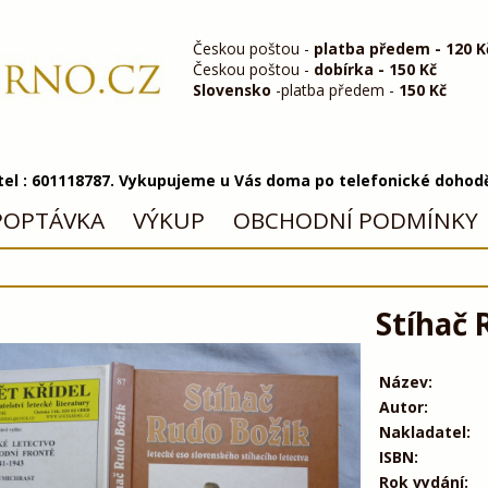
Českou poštou -
platba předem - 120 K
Českou poštou -
dobírka - 150 Kč
Slovensko
-platba předem -
150 Kč
 tel : 601118787. Vykupujeme u Vás doma po telefonické dohod
POPTÁVKA
VÝKUP
OBCHODNÍ PODMÍNKY
Stíhač 
Název:
Autor:
Nakladatel:
ISBN:
Rok vydání: