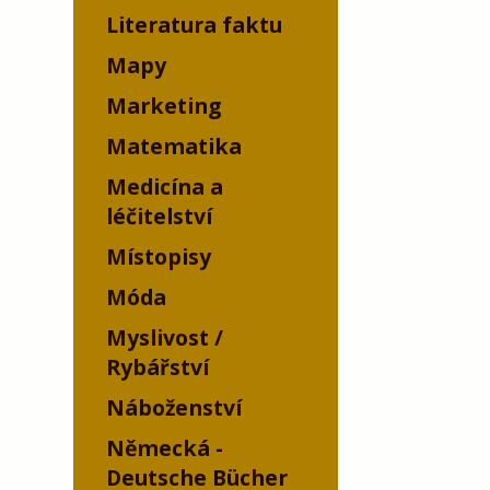
Literatura faktu
Mapy
Marketing
Matematika
Medicína a
léčitelství
Místopisy
Móda
Myslivost /
Rybářství
Náboženství
Německá -
Deutsche Bücher