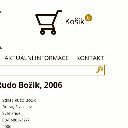
č
0
Košík
ě.
AKTUÁLNÍ INFORMACE
KONTAKT
Rudo Božik, 2006
Stíhač Rudo Božik
Bursa, Stanislav
Svět křídel
80-86808-32-7
2006