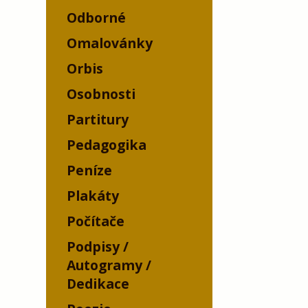
Odborné
Omalovánky
Orbis
Osobnosti
Partitury
Pedagogika
Peníze
Plakáty
Počítače
Podpisy /
Autogramy /
Dedikace