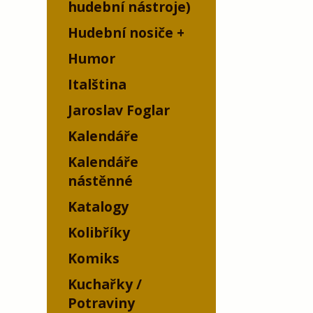
hudební nástroje)
Hudební nosiče
Humor
Italština
Jaroslav Foglar
Kalendáře
Kalendáře
nástěnné
Katalogy
Kolibříky
Komiks
Kuchařky /
Potraviny