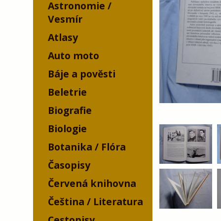
Astronomie /
Vesmír
Atlasy
Auto moto
Báje a pověsti
Beletrie
Biografie
Biologie
Botanika / Flóra
Časopisy
Červená knihovna
Čeština / Literatura
Cestopisy