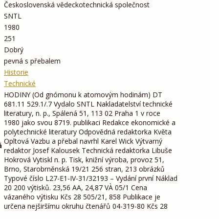
Československá vědeckotechnická společnost
SNTL
1980
251
Dobrý
pevná s přebalem
Historie
Technické
HODINY (Od gnómonu k atomovým hodinám) DT
681.11 529.1/.7 Vydalo SNTL Nakladatelství technické
literatury, n. p., Spálená 51, 113 02 Praha 1 v roce
1980 jako svou 8719. publikaci Redakce ekonomické a
polytechnické literatury Odpovědná redaktorka Květa
Opltová Vazbu a přebal navrhl Karel Wick Výtvarný
á
redaktor Josef Kalousek Technická redaktorka Libuše
Hokrová Vytiskl n. p. Tisk, knižní výroba, provoz 51,
Brno, Starobrněnská 19/21 256 stran, 213 obrázků
Typové číslo L27-E1-IV-31/32193 – Vydání první Náklad
20 200 výtisků. 23,56 AA, 24,87 VÀ 05/1 Cena
vázaného výtisku Kčs 28 505/21, 858 Publikace je
určena nejširšímu okruhu čtenářů 04-319-80 Kčs 28