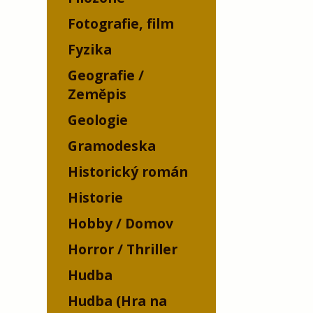
Fotografie, film
Fyzika
Geografie /
Zeměpis
Geologie
Gramodeska
Historický román
Historie
Hobby / Domov
Horror / Thriller
Hudba
Hudba (Hra na