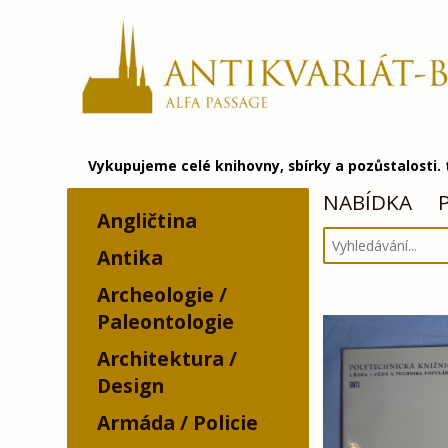
Vykupujeme celé knihovny, sbírky a pozůstalosti.
NABÍDKA
Angličtina
Antika
Archeologie /
Paleontologie
Architektura /
Design
Armáda / Policie