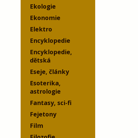
Ekologie
Ekonomie
Elektro
Encyklopedie
Encyklopedie,
dětská
Eseje, články
Esoterika,
astrologie
Fantasy, sci-fi
Fejetony
Film
Filozofie