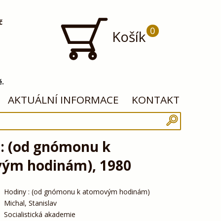
č
0
Košík
ě.
AKTUÁLNÍ INFORMACE
KONTAKT
 : (od gnómonu k
ým hodinám), 1980
Hodiny : (od gnómonu k atomovým hodinám)
Michal, Stanislav
Socialistická akademie