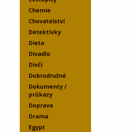
Chemie
Chovatelství
Detektivky
Dieta
Divadlo
Dívčí
Dobrodružné
Dokumenty /
průkazy
Doprava
Drama
Egypt