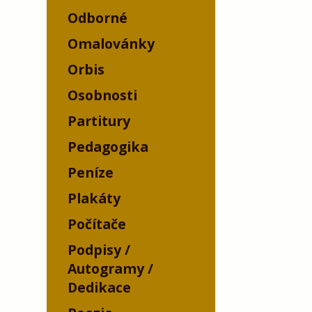
Odborné
Omalovánky
Orbis
Osobnosti
Partitury
Pedagogika
Peníze
Plakáty
Počítače
Podpisy /
Autogramy /
Dedikace