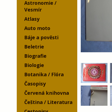
Astronomie /
Vesmír
Atlasy
Auto moto
Báje a pověsti
Beletrie
Biografie
Biologie
Botanika / Flóra
Časopisy
Červená knihovna
Čeština / Literatura
Cestopisy