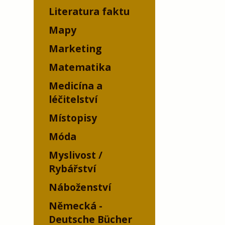
Literatura faktu
Mapy
Marketing
Matematika
Medicína a
léčitelství
Místopisy
Móda
Myslivost /
Rybářství
Náboženství
Německá -
Deutsche Bücher