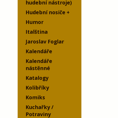
hudební nástroje)
Hudební nosiče
Humor
Italština
Jaroslav Foglar
Kalendáře
Kalendáře
nástěnné
Katalogy
Kolibříky
Komiks
Kuchařky /
Potraviny