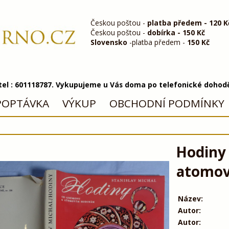
Českou poštou -
platba předem - 120 K
Českou poštou -
dobírka - 150 Kč
Slovensko
-platba předem -
150 Kč
 tel : 601118787. Vykupujeme u Vás doma po telefonické dohod
POPTÁVKA
VÝKUP
OBCHODNÍ PODMÍNKY
Hodiny
atomov
Název:
Autor:
Autor: